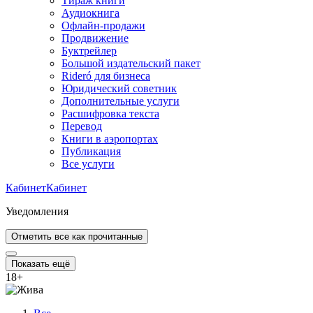
Тираж книги
Аудиокнига
Офлайн-продажи
Продвижение
Буктрейлер
Большой издательский пакет
Rideró для бизнеса
Юридический советник
Дополнительные услуги
Расшифровка текста
Перевод
Книги в аэропортах
Публикация
Все услуги
Кабинет
Кабинет
Уведомления
Отметить все как прочитанные
Показать ещё
18
+