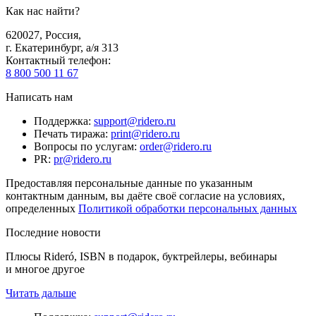
Как нас найти?
620027
,
Россия
,
г. Екатеринбург, а/я 313
Контактный телефон
:
8 800 500 11 67
Написать нам
Поддержка
:
support@ridero.ru
Печать тиража
:
print@ridero.ru
Вопросы по услугам
:
order@ridero.ru
PR
:
pr@ridero.ru
Предоставляя персональные данные по указанным
контактным данным, вы даёте своё согласие на условиях,
определенных
Политикой обработки персональных данных
Последние новости
Плюсы Rideró, ISBN в подарок, буктрейлеры, вебинары
и многое другое
Читать дальше