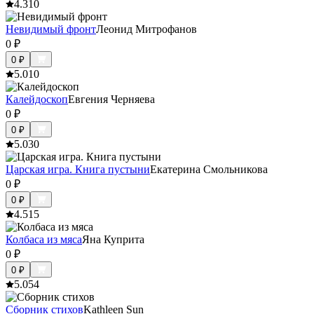
4.3
10
Невидимый фронт
Леонид Митрофанов
0
₽
0
₽
5.0
10
Калейдоскоп
Евгения Черняева
0
₽
0
₽
5.0
30
Царская игра. Книга пустыни
Екатерина Смольникова
0
₽
0
₽
4.5
15
Колбаса из мяса
Яна Куприта
0
₽
0
₽
5.0
54
Сборник стихов
Kathleen Sun