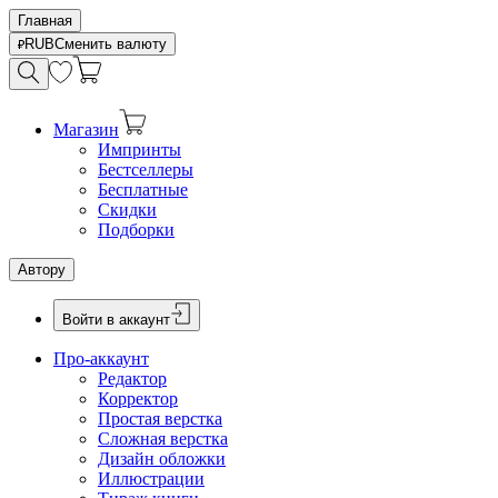
Главная
RUB
Сменить валюту
Магазин
Импринты
Бестселлеры
Бесплатные
Скидки
Подборки
Автору
Войти в аккаунт
Про-аккаунт
Редактор
Корректор
Простая верстка
Сложная верстка
Дизайн обложки
Иллюстрации