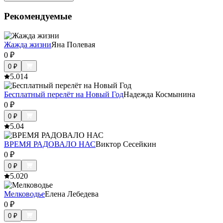
Рекомендуемые
Жажда жизни
Яна Полевая
0
₽
0
₽
5.0
14
Бесплатный перелёт на Новый Год
Надежда Космынина
0
₽
0
₽
5.0
4
ВРЕМЯ РАДОВАЛО НАС
Виктор Сесейкин
0
₽
0
₽
5.0
20
Мелководье
Елена Лебедева
0
₽
0
₽