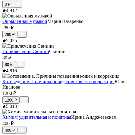
0
₽
4.9
12
Окрыленная музыкой
Мария Назаренко
280
₽
280
₽
5.0
25
Приключения Свинни
Свинни
80
₽
80
₽
4.8
16
Котоведение. Причины поведения кошек и коррекция
Юлия
Иванова
1200
₽
1200
₽
5.0
13
Химия: удивительная и понятная
Ирина Андржеевская
400
₽
400
₽