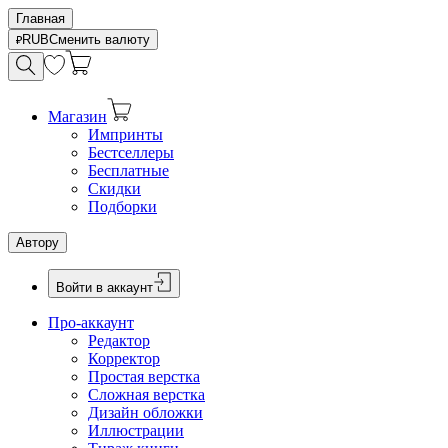
Главная
RUB
Сменить валюту
Магазин
Импринты
Бестселлеры
Бесплатные
Скидки
Подборки
Автору
Войти в аккаунт
Про-аккаунт
Редактор
Корректор
Простая верстка
Сложная верстка
Дизайн обложки
Иллюстрации