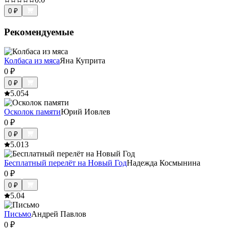
0
₽
Рекомендуемые
Колбаса из мяса
Яна Куприта
0
₽
0
₽
5.0
54
Осколок памяти
Юрий Иовлев
0
₽
0
₽
5.0
13
Бесплатный перелёт на Новый Год
Надежда Космынина
0
₽
0
₽
5.0
4
Письмо
Андрей Павлов
0
₽