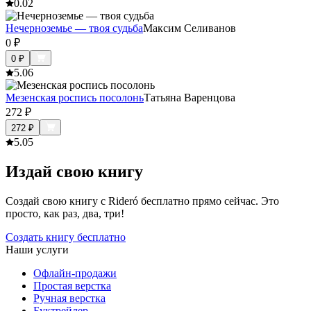
0.0
2
Нечерноземье — твоя судьба
Максим Селиванов
0
₽
0
₽
5.0
6
Мезенская роспись посолонь
Татьяна Варенцова
272
₽
272
₽
5.0
5
Издай свою книгу
Создай свою книгу с Rideró бесплатно прямо сейчас. Это
просто, как раз, два, три!
Создать книгу бесплатно
Наши услуги
Офлайн-продажи
Простая верстка
Ручная верстка
Буктрейлер