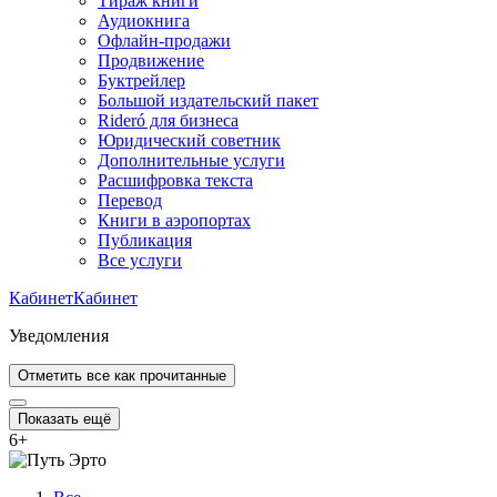
Тираж книги
Аудиокнига
Офлайн-продажи
Продвижение
Буктрейлер
Большой издательский пакет
Rideró для бизнеса
Юридический советник
Дополнительные услуги
Расшифровка текста
Перевод
Книги в аэропортах
Публикация
Все услуги
Кабинет
Кабинет
Уведомления
Отметить все как прочитанные
Показать ещё
6
+