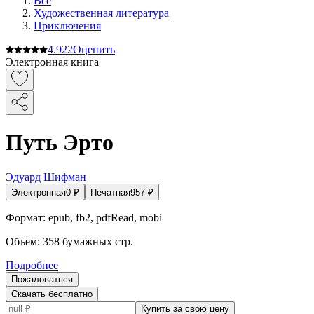
Все
Художественная литература
Приключения
4.9
22
Оценить
Электронная книга
Путь Эрто
Эдуард Шифман
Электронная
0
₽
Печатная
957
₽
Формат:
epub, fb2, pdfRead, mobi
Объем:
358
бумажных стр.
Подробнее
Пожаловаться
Скачать бесплатно
Купить за свою цену