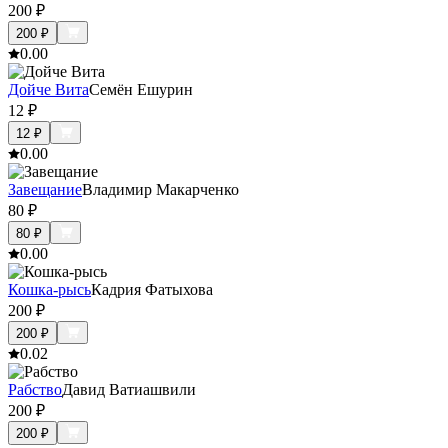
200
₽
200
₽
0.0
0
Дойче Вита
Семён Ешурин
12
₽
12
₽
0.0
0
Завещание
Владимир Макарченко
80
₽
80
₽
0.0
0
Кошка-рысь
Кадрия Фатыхова
200
₽
200
₽
0.0
2
Рабство
Давид Ватиашвили
200
₽
200
₽