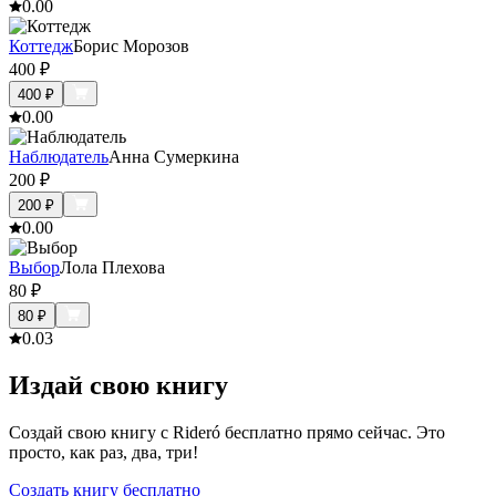
0.0
0
Коттедж
Борис Морозов
400
₽
400
₽
0.0
0
Наблюдатель
Анна Сумеркина
200
₽
200
₽
0.0
0
Выбор
Лола Плехова
80
₽
80
₽
0.0
3
Издай свою книгу
Создай свою книгу с Rideró бесплатно прямо сейчас. Это
просто, как раз, два, три!
Создать книгу бесплатно