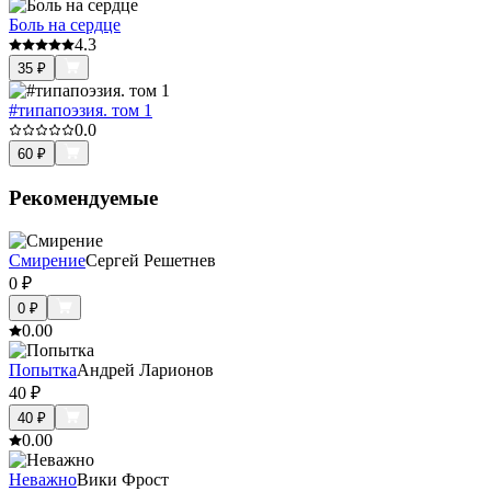
Боль на сердце
4.3
35
₽
#типапоэзия. том 1
0.0
60
₽
Рекомендуемые
Смирение
Сергей Решетнев
0
₽
0
₽
0.0
0
Попытка
Андрей Ларионов
40
₽
40
₽
0.0
0
Неважно
Bики Фрост