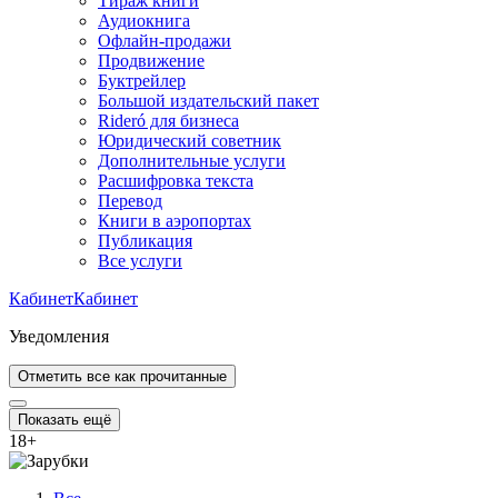
Тираж книги
Аудиокнига
Офлайн-продажи
Продвижение
Буктрейлер
Большой издательский пакет
Rideró для бизнеса
Юридический советник
Дополнительные услуги
Расшифровка текста
Перевод
Книги в аэропортах
Публикация
Все услуги
Кабинет
Кабинет
Уведомления
Отметить все как прочитанные
Показать ещё
18
+