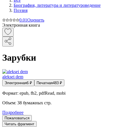
Все
Биография, литература и литературоведение
Поэзия
0.0
1
Оценить
Электронная книга
Зарубки
aleksei dem
Электронная
6
₽
Печатная
483
₽
Формат:
epub, fb2, pdfRead, mobi
Объем:
38
бумажных стр.
Подробнее
Пожаловаться
Читать фрагмент