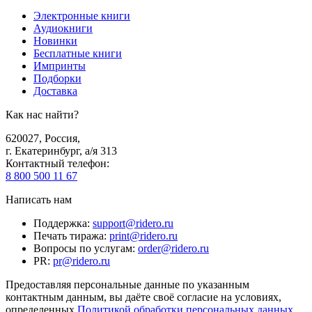
Электронные книги
Аудиокниги
Новинки
Бесплатные книги
Импринты
Подборки
Доставка
Как нас найти?
620027
,
Россия
,
г. Екатеринбург, а/я 313
Контактный телефон
:
8 800 500 11 67
Написать нам
Поддержка
:
support@ridero.ru
Печать тиража
:
print@ridero.ru
Вопросы по услугам
:
order@ridero.ru
PR
:
pr@ridero.ru
Предоставляя персональные данные по указанным
контактным данным, вы даёте своё согласие на условиях,
определенных
Политикой обработки персональных данных