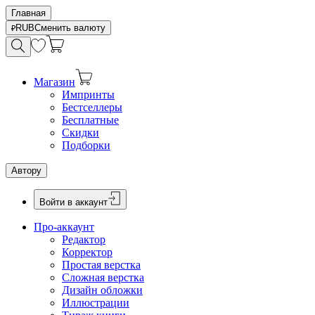
Главная
RUB
Сменить валюту
Магазин
Импринты
Бестселлеры
Бесплатные
Скидки
Подборки
Автору
Войти в аккаунт
Про-аккаунт
Редактор
Корректор
Простая верстка
Сложная верстка
Дизайн обложки
Иллюстрации