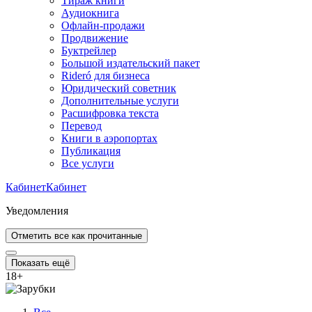
Тираж книги
Аудиокнига
Офлайн-продажи
Продвижение
Буктрейлер
Большой издательский пакет
Rideró для бизнеса
Юридический советник
Дополнительные услуги
Расшифровка текста
Перевод
Книги в аэропортах
Публикация
Все услуги
Кабинет
Кабинет
Уведомления
Отметить все как прочитанные
Показать ещё
18
+