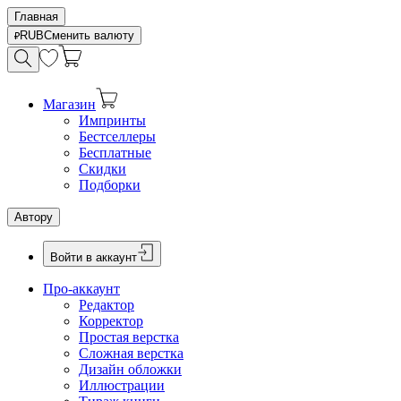
Главная
RUB
Сменить валюту
Магазин
Импринты
Бестселлеры
Бесплатные
Скидки
Подборки
Автору
Войти в аккаунт
Про-аккаунт
Редактор
Корректор
Простая верстка
Сложная верстка
Дизайн обложки
Иллюстрации