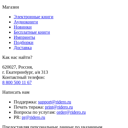
Магазин
Электронные книги
Аудиокниги
Новинки
Бесплатные книги
Импринты
Подборки
Доставка
Как нас найти?
620027
,
Россия
,
г. Екатеринбург, а/я 313
Контактный телефон
:
8 800 500 11 67
Написать нам
Поддержка
:
support@ridero.ru
Печать тиража
:
print@ridero.ru
Вопросы по услугам
:
order@ridero.ru
PR
:
pr@ridero.ru
Предоставляя персональные данные по указанным