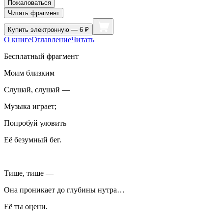
Пожаловаться
Читать фрагмент
Купить
электронную — 6 ₽
О книге
Оглавление
Читать
Бесплатный фрагмент
Моим близким
Слушай, слушай —
Музыка играет;
Попробуй уловить
Её безумный бег.
Тише, тише —
Она проникает до глубины нутра…
Её ты оцени.