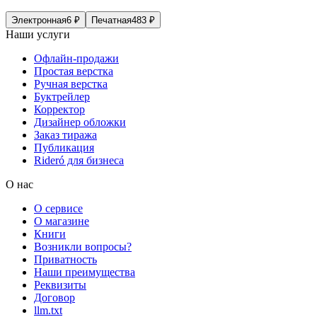
Электронная
6
₽
Печатная
483
₽
Наши услуги
Офлайн-продажи
Простая верстка
Ручная верстка
Буктрейлер
Корректор
Дизайнер обложки
Заказ тиража
Публикация
Rideró для бизнеса
О нас
О сервисе
О магазине
Книги
Возникли вопросы?
Приватность
Наши преимущества
Реквизиты
Договор
llm.txt