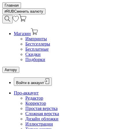
Главная
RUB
Сменить валюту
Магазин
Импринты
Бестселлеры
Бесплатные
Скидки
Подборки
Автору
Войти в аккаунт
Про-аккаунт
Редактор
Корректор
Простая верстка
Сложная верстка
Дизайн обложки
Иллюстрации