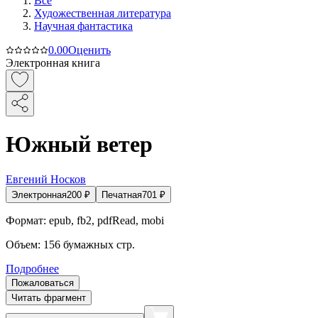
Все
Художественная литература
Научная фантастика
0.0
0
Оценить
Электронная книга
Южный ветер
Евгений Носков
Электронная
200
₽
Печатная
701
₽
Формат:
epub, fb2, pdfRead, mobi
Объем:
156
бумажных стр.
Подробнее
Пожаловаться
Читать фрагмент