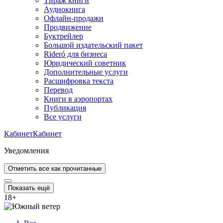
Тираж книги
Аудиокнига
Офлайн-продажи
Продвижение
Буктрейлер
Большой издательский пакет
Rideró для бизнеса
Юридический советник
Дополнительные услуги
Расшифровка текста
Перевод
Книги в аэропортах
Публикация
Все услуги
Кабинет
Кабинет
Уведомления
Отметить все как прочитанные
Показать ещё
18
+