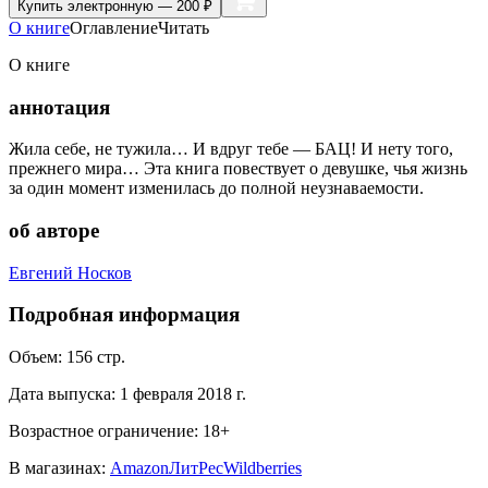
Купить
электронную — 200 ₽
О книге
Оглавление
Читать
О книге
аннотация
Жила себе, не тужила… И вдруг тебе — БАЦ! И нету того,
прежнего мира… Эта книга повествует о девушке, чья жизнь
за один момент изменилась до полной неузнаваемости.
об авторе
Евгений Носков
Подробная информация
Объем:
156
стр.
Дата выпуска:
1 февраля 2018 г.
Возрастное ограничение:
18
+
В магазинах:
Amazon
ЛитРес
Wildberries