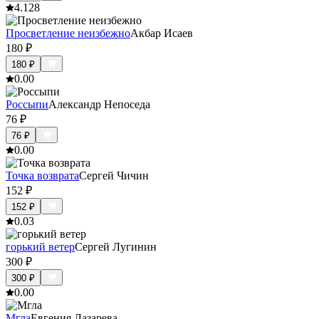
4.1
28
Просветление неизбежно
Акбар Исаев
180
₽
180
₽
0.0
0
Россыпи
Александр Непоседа
76
₽
76
₽
0.0
0
Точка возврата
Сергей Чичин
152
₽
152
₽
0.0
3
горький ветер
Сергей Лугинин
300
₽
300
₽
0.0
0
Мгла
Евгения Лазарева