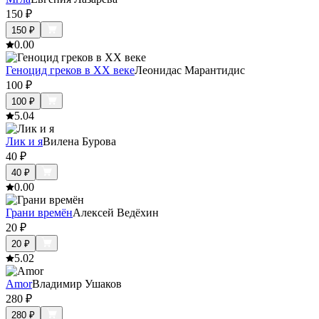
150
₽
150
₽
0.0
0
Геноцид греков в ХХ веке
Леонидас Марантидис
100
₽
100
₽
5.0
4
Лик и я
Вилена Бурова
40
₽
40
₽
0.0
0
Грани времён
Алексей Ведёхин
20
₽
20
₽
5.0
2
Amor
Владимир Ушаков
280
₽
280
₽