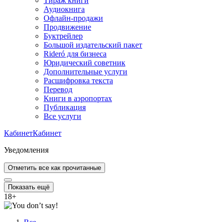
Тираж книги
Аудиокнига
Офлайн-продажи
Продвижение
Буктрейлер
Большой издательский пакет
Rideró для бизнеса
Юридический советник
Дополнительные услуги
Расшифровка текста
Перевод
Книги в аэропортах
Публикация
Все услуги
Кабинет
Кабинет
Уведомления
Отметить все как прочитанные
Показать ещё
18
+