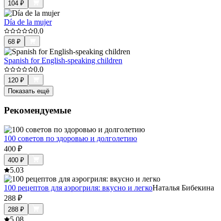
104
₽
Día de la mujer
0.0
68
₽
Spanish for English-speaking children
0.0
120
₽
Показать ещё
Рекомендуемые
100 советов по здоровью и долголетию
400
₽
400
₽
5.0
3
100 рецептов для аэрогриля: вкусно и легко
Наталья Бибекина
288
₽
288
₽
5.0
8