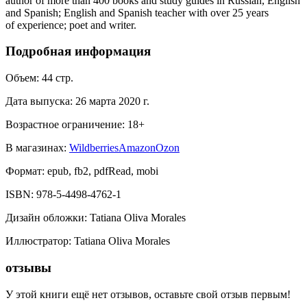
author of more than 400 books and study guides in Russian, English
and Spanish; English and Spanish teacher with over 25 years
of experience; poet and writer.
Подробная информация
Объем:
44
стр.
Дата выпуска:
26 марта 2020 г.
Возрастное ограничение:
18
+
В магазинах:
Wildberries
Amazon
Ozon
Формат:
epub, fb2, pdfRead, mobi
ISBN:
978-5-4498-4762-1
Дизайн обложки
:
Tatiana Oliva Morales
Иллюстратор
:
Tatiana Oliva Morales
отзывы
У этой книги ещё нет отзывов, оставьте свой отзыв первым!