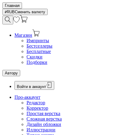
Главная
RUB
Сменить валюту
Магазин
Импринты
Бестселлеры
Бесплатные
Скидки
Подборки
Автору
Войти в аккаунт
Про-аккаунт
Редактор
Корректор
Простая верстка
Сложная верстка
Дизайн обложки
Иллюстрации