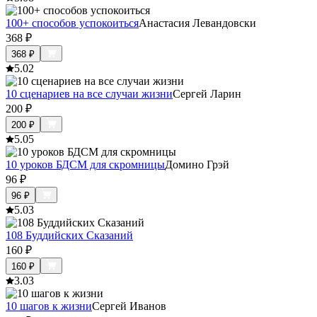
100+ способов успокоиться
Анастасия Левандовски
368
₽
368
₽
5.0
2
10 сценариев на все случаи жизни
Сергей Ларин
200
₽
200
₽
5.0
5
10 уроков БДСМ для скромницы
Домино Грэй
96
₽
96
₽
5.0
3
108 Буддийских Сказаний
160
₽
160
₽
3.0
3
10 шагов к жизни
Сергей Иванов