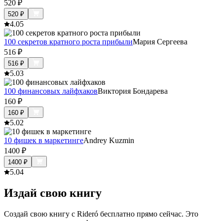
520
₽
520
₽
4.0
5
100 секретов кратного роста прибыли
Мария Сергеева
516
₽
516
₽
5.0
3
100 финансовых лайфхаков
Виктория Бондарева
160
₽
160
₽
5.0
2
10 фишек в маркетинге
Andrey Kuzmin
1400
₽
1400
₽
5.0
4
Издай свою книгу
Создай свою книгу с Rideró бесплатно прямо сейчас. Это