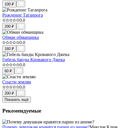
100
₽
Рождение Таганрога
0.0
200
₽
Обман обманщика
0.0
160
₽
Гибель банды Кровавого Джека
0.0
60
₽
Спасти землян
0.0
200
₽
Показать ещё
Рекомендуемые
Почему девушкам нравятся парни из аниме?
Максим Клим