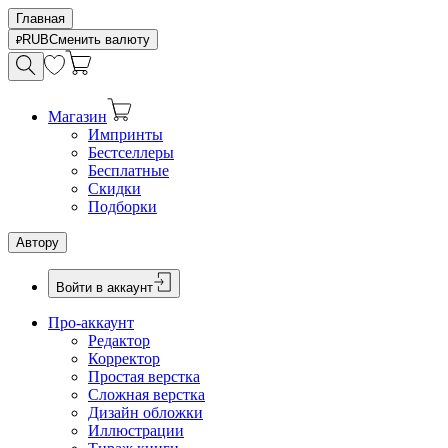
Главная
RUB
Сменить валюту
Магазин
Импринты
Бестселлеры
Бесплатные
Скидки
Подборки
Автору
Войти в аккаунт
Про-аккаунт
Редактор
Корректор
Простая верстка
Сложная верстка
Дизайн обложки
Иллюстрации