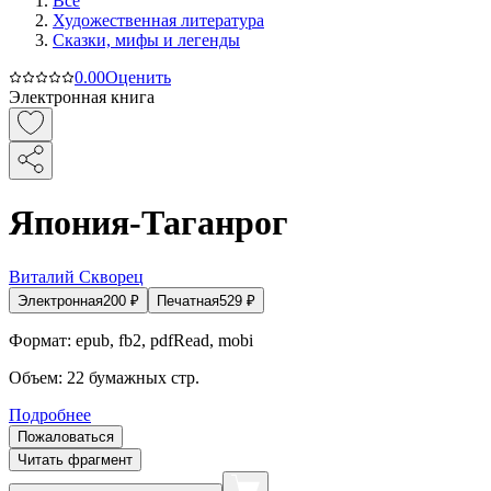
Все
Художественная литература
Сказки, мифы и легенды
0.0
0
Оценить
Электронная книга
Япония-Таганрог
Виталий Скворец
Электронная
200
₽
Печатная
529
₽
Формат:
epub, fb2, pdfRead, mobi
Объем:
22
бумажных стр.
Подробнее
Пожаловаться
Читать фрагмент