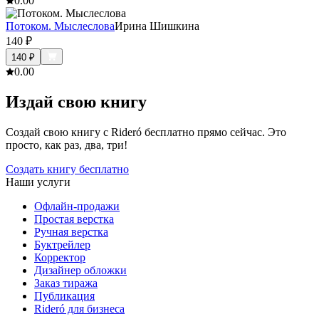
0.0
0
Потоком. Мыслеслова
Ирина Шишкина
140
₽
140
₽
0.0
0
Издай свою книгу
Создай свою книгу с Rideró бесплатно прямо сейчас. Это
просто, как раз, два, три!
Создать книгу бесплатно
Наши услуги
Офлайн-продажи
Простая верстка
Ручная верстка
Буктрейлер
Корректор
Дизайнер обложки
Заказ тиража
Публикация
Rideró для бизнеса