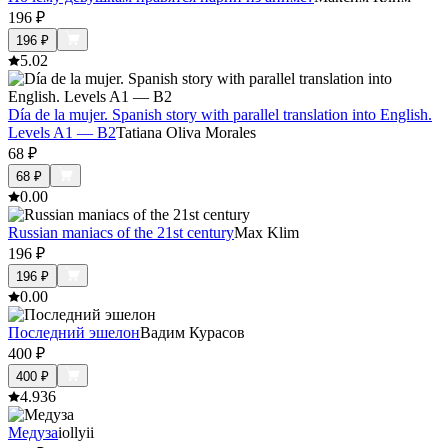
196
₽
196
₽
5.0
2
Día de la mujer. Spanish story with parallel translation into English.
Levels A1 — B2
Tatiana Oliva Morales
68
₽
68
₽
0.0
0
Russian maniacs of the 21st century
Max Klim
196
₽
196
₽
0.0
0
Последний эшелон
Вадим Курасов
400
₽
400
₽
4.9
36
Медуза
iollyii