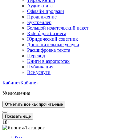
Тираж книги
Аудиокнига
Офлайн-продажи
Продвижение
Буктрейлер
Большой издательский пакет
Rideró для бизнеса
Юридический советник
Дополнительные услуги
Расшифровка текста
Перевод
Книги в аэропортах
Публикация
Все услуги
Кабинет
Кабинет
Уведомления
Отметить все как прочитанные
Показать ещё
18
+