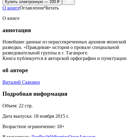
Купить
электронную — 200 ₽
О книге
Оглавление
Читать
О книге
аннотация
Новейшие данные из нерассекреченных архивов японской
разведки. «Правдивая» история о провале специальной
разведовательной группы в г. Таганроге.
Книга публикуется в авторской орфографии и пунктуации
об авторе
Виталий Скворец
Подробная информация
Объем:
22
стр.
Дата выпуска:
18 ноября 2015 г.
Возрастное ограничение:
18
+
В магазинах:
ЛитРес
Wildberries
Ozon
Amazon