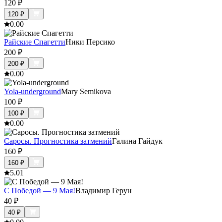
120
₽
120
₽
0.0
0
Райские Спагетти
Ники Персико
200
₽
200
₽
0.0
0
Yola-underground
Mary Semikova
100
₽
100
₽
0.0
0
Саросы. Прогностика затмений
Галина Гайдук
160
₽
160
₽
5.0
1
С Победой — 9 Мая!
Владимир Герун
40
₽
40
₽