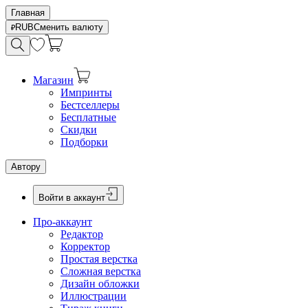
Главная
RUB
Сменить валюту
Магазин
Импринты
Бестселлеры
Бесплатные
Скидки
Подборки
Автору
Войти в аккаунт
Про-аккаунт
Редактор
Корректор
Простая верстка
Сложная верстка
Дизайн обложки
Иллюстрации