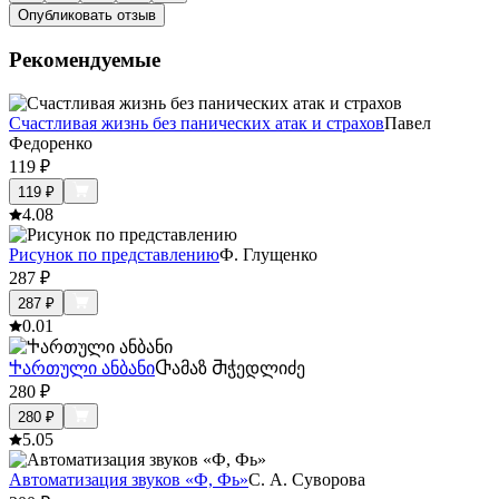
Опубликовать отзыв
Рекомендуемые
Счастливая жизнь без панических атак и страхов
Павел
Федоренко
119
₽
119
₽
4.0
8
Рисунок по представлению
Ф. Глущенко
287
₽
287
₽
0.0
1
Ⴕართული ანბანი
Ⴇამაზ Ⴋჭედლიძე
280
₽
280
₽
5.0
5
Автоматизация звуков «Ф, Фь»
С. А. Суворова