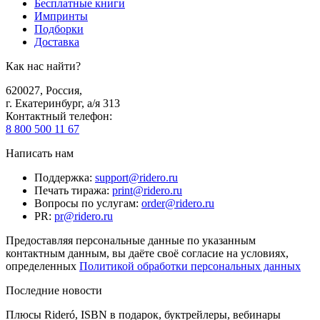
Бесплатные книги
Импринты
Подборки
Доставка
Как нас найти?
620027
,
Россия
,
г. Екатеринбург, а/я 313
Контактный телефон
:
8 800 500 11 67
Написать нам
Поддержка
:
support@ridero.ru
Печать тиража
:
print@ridero.ru
Вопросы по услугам
:
order@ridero.ru
PR
:
pr@ridero.ru
Предоставляя персональные данные по указанным
контактным данным, вы даёте своё согласие на условиях,
определенных
Политикой обработки персональных данных
Последние новости
Плюсы Rideró, ISBN в подарок, буктрейлеры, вебинары