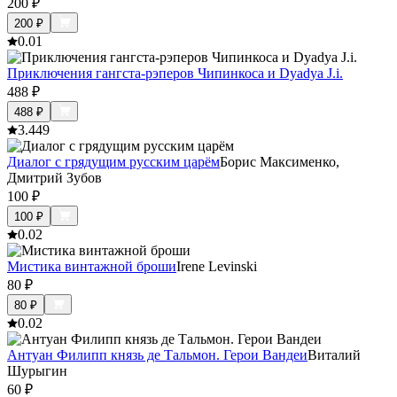
200
₽
200
₽
0.0
1
Приключения гангста-рэперов Чипинкоса и Dyadya J.i.
488
₽
488
₽
3.4
49
Диалог с грядущим русским царём
Борис Максименко,
Дмитрий Зубов
100
₽
100
₽
0.0
2
Мистика винтажной броши
Irene Levinski
80
₽
80
₽
0.0
2
Антуан Филипп князь де Тальмон. Герои Вандеи
Виталий
Шурыгин
60
₽