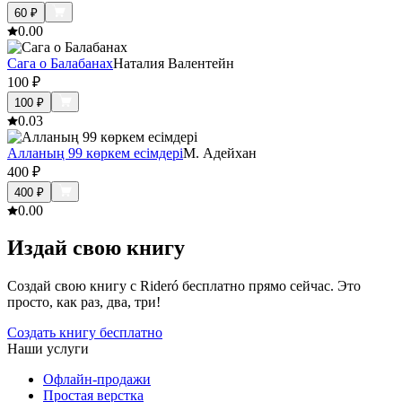
60
₽
0.0
0
Сага о Балабанах
Наталия Валентейн
100
₽
100
₽
0.0
3
Алланың 99 көркем есімдері
М. Адейхан
400
₽
400
₽
0.0
0
Издай свою книгу
Создай свою книгу с Rideró бесплатно прямо сейчас. Это
просто, как раз, два, три!
Создать книгу бесплатно
Наши услуги
Офлайн-продажи
Простая верстка