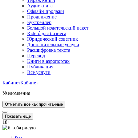
Тираж книги
Аудиокнига
Офлайн-продажи
Продвижение
Буктрейлер
Большой издательский пакет
Rideró для бизнеса
Юридический советник
Дополнительные услуги
Расшифровка текста
Перевод
Книги в аэропортах
Публикация
Все услуги
Кабинет
Кабинет
Уведомления
Отметить все как прочитанные
Показать ещё
18
+