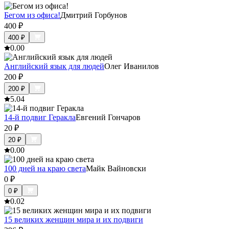
Бегом из офиса!
Дмитрий Горбунов
400
₽
400
₽
0.0
0
Английский язык для людей
Олег Иванилов
200
₽
200
₽
5.0
4
14-й подвиг Геракла
Евгений Гончаров
20
₽
20
₽
0.0
0
100 дней на краю света
Майк Вайновски
0
₽
0
₽
0.0
2
15 великих женщин мира и их подвиги