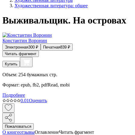
Художественная литература
Художественная литература: общее
Выживальщик. На островах
Константин Воронин
Электронная
300
₽
Печатная
839
₽
Читать фрагмент
Купить
Объем:
254
бумажных стр.
Формат:
epub, fb2, pdfRead, mobi
Подробнее
0.0
1
Оценить
Пожаловаться
О книге
отзывы
Оглавление
Читать фрагмент