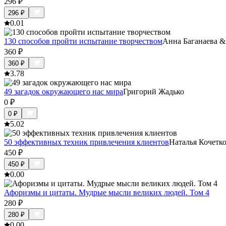
296
₽
296
₽
0.0
1
130 способов пройти испытание творчеством
Анна Баганаева &
360
₽
360
₽
3.7
8
49 загадок окружающего нас мира
Григорий Жадько
0
₽
0
₽
5.0
2
50 эффективных техник привлечения клиентов
Наталья Кочетк
450
₽
450
₽
0.0
0
Афоризмы и цитаты. Мудрые мысли великих людей. Том 4
280
₽
280
₽
0.0
0