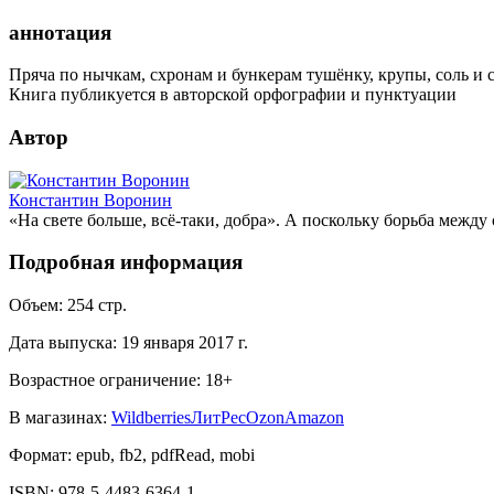
аннотация
Пряча по нычкам, схронам и бункерам тушёнку, крупы, соль и с
Книга публикуется в авторской орфографии и пунктуации
Автор
Константин Воронин
«На свете больше, всё-таки, добра». А поскольку борьба между
Подробная информация
Объем:
254
стр.
Дата выпуска:
19 января 2017 г.
Возрастное ограничение:
18
+
В магазинах:
Wildberries
ЛитРес
Ozon
Amazon
Формат:
epub, fb2, pdfRead, mobi
ISBN:
978-5-4483-6364-1