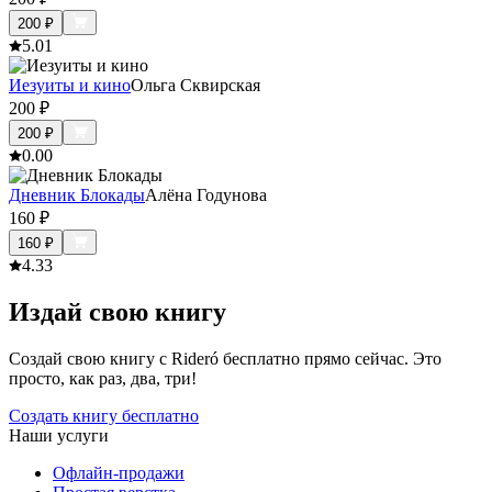
200
₽
5.0
1
Иезуиты и кино
Ольга Сквирская
200
₽
200
₽
0.0
0
Дневник Блокады
Алёна Годунова
160
₽
160
₽
4.3
3
Издай свою книгу
Создай свою книгу с Rideró бесплатно прямо сейчас. Это
просто, как раз, два, три!
Создать книгу бесплатно
Наши услуги
Офлайн-продажи