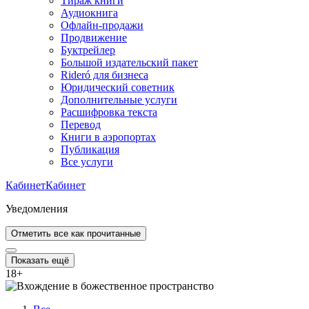
Тираж книги
Аудиокнига
Офлайн-продажи
Продвижение
Буктрейлер
Большой издательский пакет
Rideró для бизнеса
Юридический советник
Дополнительные услуги
Расшифровка текста
Перевод
Книги в аэропортах
Публикация
Все услуги
Кабинет
Кабинет
Уведомления
Отметить все как прочитанные
Показать ещё
18
+