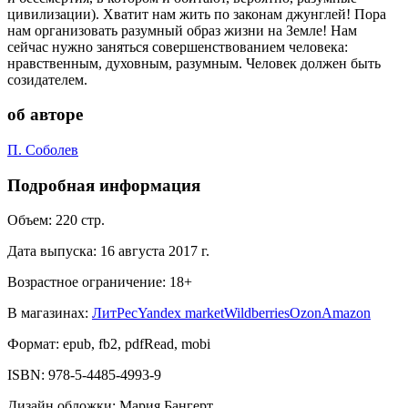
цивилизации). Хватит нам жить по законам джунглей! Пора
нам организовать разумный образ жизни на Земле! Нам
сейчас нужно заняться совершенствованием человека:
нравственным, духовным, разумным. Человек должен быть
созидателем.
об авторе
П. Соболев
Подробная информация
Объем:
220
стр.
Дата выпуска:
16 августа 2017 г.
Возрастное ограничение:
18
+
В магазинах:
ЛитРес
Yandex market
Wildberries
Ozon
Amazon
Формат:
epub, fb2, pdfRead, mobi
ISBN:
978-5-4485-4993-9
Дизайн обложки
:
Мария Бангерт