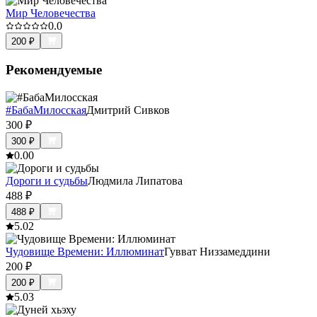
Мир Человечества
0.0
200
₽
Рекомендуемые
#БабаМилосская
Дмитрий Сивков
300
₽
300
₽
0.0
0
Дороги и судьбы
Людмила Липатова
488
₽
488
₽
5.0
2
Чудовище Времени: Иллюминат
Гувват Низзамеддини
200
₽
200
₽
5.0
3