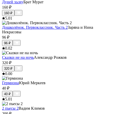
Дуней хьэху
Брат Мурат
160
₽
160
₽
5.0
1
Дошколёнок. Первоклассник. Часть 2
Заряна и Нина
Некрасовы
96
₽
96
₽
0.0
2
Сказки не на ночь
Александр Рожков
320
₽
320
₽
0.0
0
Гермиона
Юрий Меркеев
40
₽
40
₽
5.0
1
2 пьесы 2
Вадим Климов
200
₽