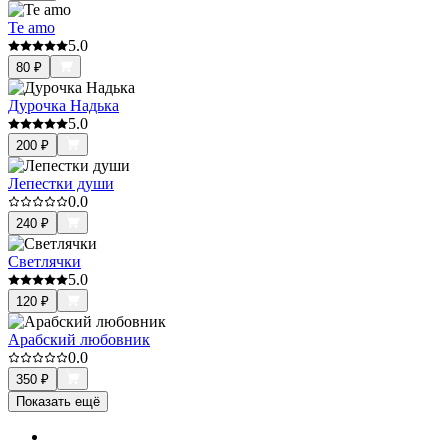
Te amo
5.0
80
₽
Дурочка Надька
5.0
200
₽
Лепестки души
0.0
240
₽
Светлячки
5.0
120
₽
Арабский любовник
0.0
350
₽
Показать ещё