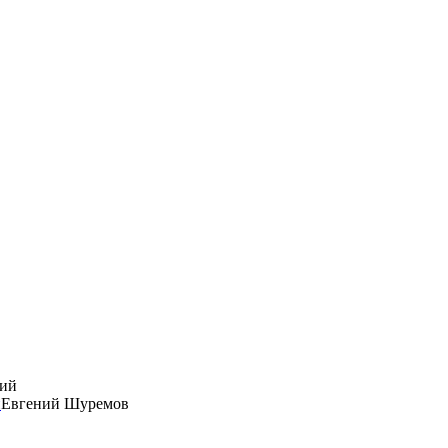
й
Евгений Шуремов