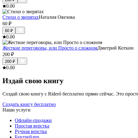
0.0
0
Стихи о зверятах
Наталия Овезова
60
₽
60
₽
0.0
0
Жесткие переговоры, или Просто о сложном
Дмитрий Коткин
200
₽
200
₽
0.0
0
Издай свою книгу
Создай свою книгу с Rideró бесплатно прямо сейчас. Это просто,
Создать книгу бесплатно
Наши услуги
Офлайн-продажи
Простая верстка
Ручная верстка
Буктрейлер