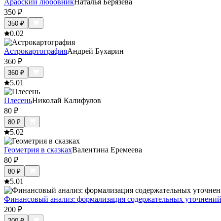
Арабский любовник
Наталья Берязева
350
₽
350
₽
0.0
2
Астрокартография
Андрей Бухарин
360
₽
360
₽
5.0
1
Плесень
Николай Калифулов
80
₽
80
₽
5.0
2
Геометрия в сказках
Валентина Еремеева
80
₽
80
₽
5.0
1
Финансовый анализ: формализация содержательных уточнени
200
₽
200
₽