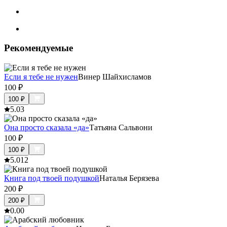
Рекомендуемые
Если я тебе не нужен
Винер Шайхисламов
100
₽
100
₽
5.0
3
Она просто сказала «да»
Татьяна Сальвони
100
₽
100
₽
5.0
12
Книга под твоей подушкой
Наталья Берязева
200
₽
200
₽
0.0
0