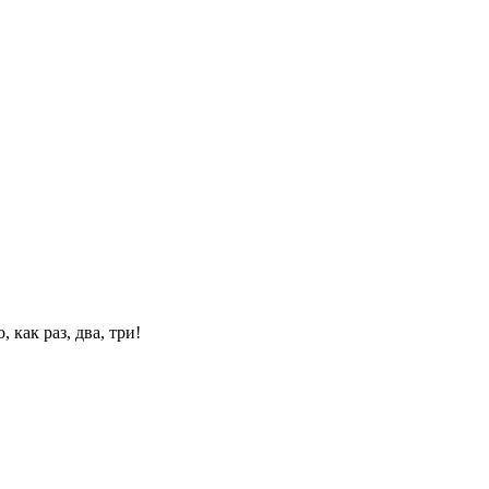
 как раз, два, три!