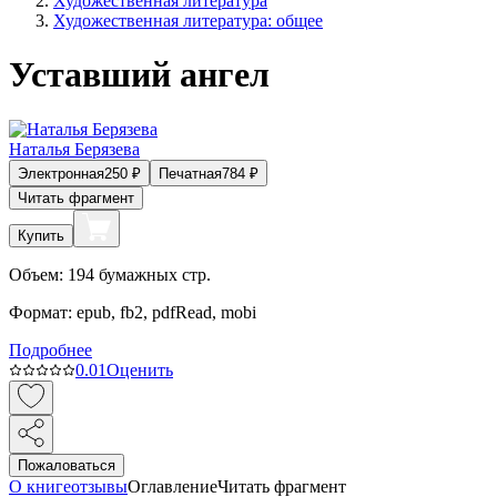
Художественная литература
Художественная литература: общее
Уставший ангел
Наталья Берязева
Электронная
250
₽
Печатная
784
₽
Читать фрагмент
Купить
Объем:
194
бумажных стр.
Формат:
epub, fb2, pdfRead, mobi
Подробнее
0.0
1
Оценить
Пожаловаться
О книге
отзывы
Оглавление
Читать фрагмент