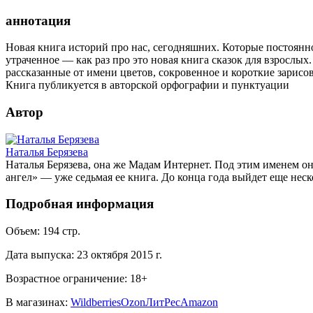
аннотация
Новая книга историй про нас, сегодняшних. Которые постоянно
утраченное — как раз про это новая книга сказок для взрослых
рассказанные от имени цветов, сокровенное и короткие зари
Книга публикуется в авторской орфографии и пунктуации
Автор
Наталья Берязева
Наталья Берязева, она же Мадам Интернет. Под этим именем он
ангел» — уже седьмая ее книга. До конца года выйдет еще нес
Подробная информация
Объем:
194
стр.
Дата выпуска:
23 октября 2015 г.
Возрастное ограничение:
18
+
В магазинах:
Wildberries
Ozon
ЛитРес
Amazon