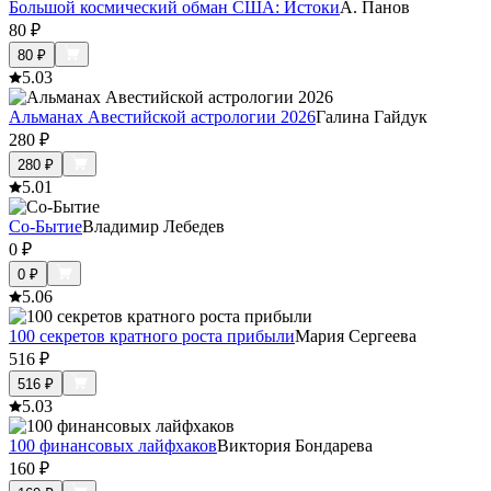
Большой космический обман США: Истоки
А. Панов
80
₽
80
₽
5.0
3
Альманах Авестийской астрологии 2026
Галина Гайдук
280
₽
280
₽
5.0
1
Со-Бытие
Владимир Лебедев
0
₽
0
₽
5.0
6
100 секретов кратного роста прибыли
Мария Сергеева
516
₽
516
₽
5.0
3
100 финансовых лайфхаков
Виктория Бондарева
160
₽