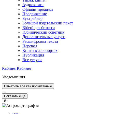
Тираж книги
Аудиокнига
Офлайн-продажи
Продвижение
Буктрейлер
Большой издательский пакет
Rideró для бизнеса
Юридический советник
Дополнительные услуги
Расшифровка текста
Перевод
Книги в аэропортах
Публикация
Все услуги
Кабинет
Кабинет
Уведомления
Отметить все как прочитанные
Показать ещё
18
+