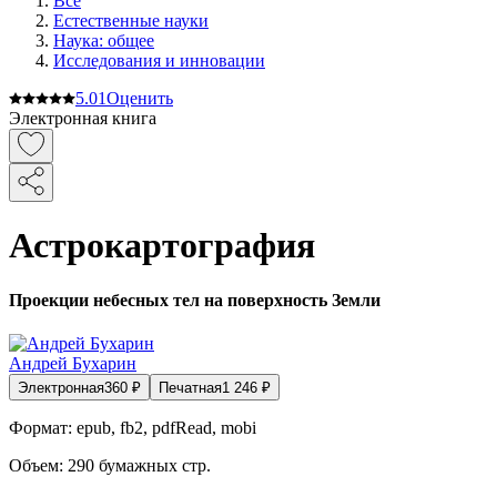
Все
Естественные науки
Наука: общее
Исследования и инновации
5.0
1
Оценить
Электронная книга
Астрокартография
Проекции небесных тел на поверхность Земли
Андрей Бухарин
Электронная
360
₽
Печатная
1 246
₽
Формат:
epub, fb2, pdfRead, mobi
Объем:
290
бумажных стр.