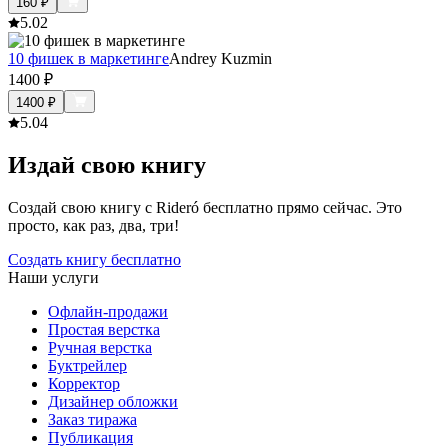
160
₽
5.0
2
10 фишек в маркетинге
Andrey Kuzmin
1400
₽
1400
₽
5.0
4
Издай свою книгу
Создай свою книгу с Rideró бесплатно прямо сейчас. Это
просто, как раз, два, три!
Создать книгу бесплатно
Наши услуги
Офлайн-продажи
Простая верстка
Ручная верстка
Буктрейлер
Корректор
Дизайнер обложки
Заказ тиража
Публикация