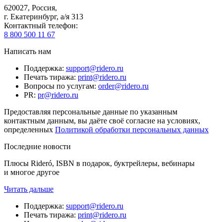
620027
,
Россия
,
г. Екатеринбург, а/я 313
Контактный телефон
:
8 800 500 11 67
Написать нам
Поддержка
:
support@ridero.ru
Печать тиража
:
print@ridero.ru
Вопросы по услугам
:
order@ridero.ru
PR
:
pr@ridero.ru
Предоставляя персональные данные по указанным
контактным данным, вы даёте своё согласие на условиях,
определенных
Политикой обработки персональных данных
Последние новости
Плюсы Rideró, ISBN в подарок, буктрейлеры, вебинары
и многое другое
Читать дальше
Поддержка
:
support@ridero.ru
Печать тиража
:
print@ridero.ru