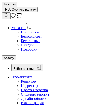
Главная
RUB
Сменить валюту
Магазин
Импринты
Бестселлеры
Бесплатные
Скидки
Подборки
Автору
Войти в аккаунт
Про-аккаунт
Редактор
Корректор
Простая верстка
Сложная верстка
Дизайн обложки
Иллюстрации