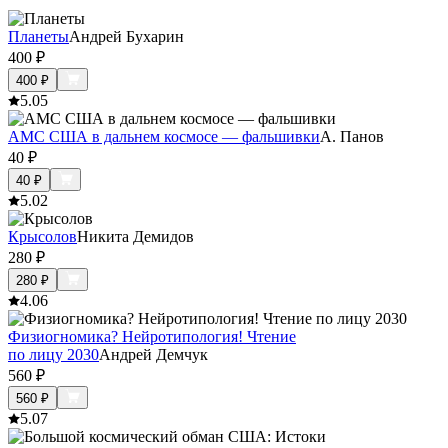
Планеты
Андрей Бухарин
400
₽
400
₽
5.0
5
АМС США в дальнем космосе — фальшивки
А. Панов
40
₽
40
₽
5.0
2
Крысолов
Никита Демидов
280
₽
280
₽
4.0
6
Физиогномика? Нейротипология! Чтение
по лицу 2030
Андрей Демчук
560
₽
560
₽
5.0
7