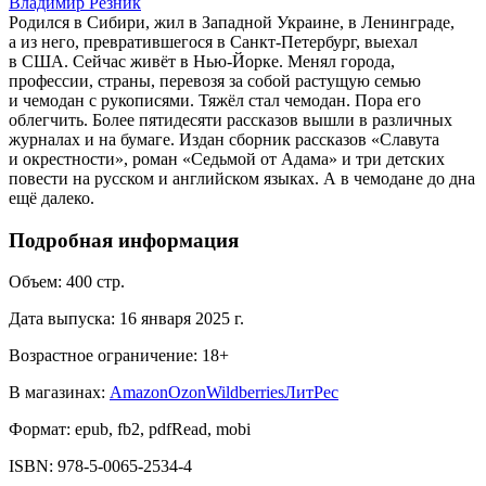
Владимир Резник
Родился в Сибири, жил в Западной Украине, в Ленинграде,
а из него, превратившегося в Санкт-Петербург, выехал
в США. Сейчас живёт в Нью-Йорке. Менял города,
профессии, страны, перевозя за собой растущую семью
и чемодан с рукописями. Тяжёл стал чемодан. Пора его
облегчить. Более пятидесяти рассказов вышли в различных
журналах и на бумаге. Издан сборник рассказов «Славута
и окрестности», роман «Седьмой от Адама» и три детских
повести на русском и английском языках. А в чемодане до дна
ещё далеко.
Подробная информация
Объем:
400
стр.
Дата выпуска:
16 января 2025 г.
Возрастное ограничение:
18
+
В магазинах:
Amazon
Ozon
Wildberries
ЛитРес
Формат:
epub, fb2, pdfRead, mobi
ISBN:
978-5-0065-2534-4