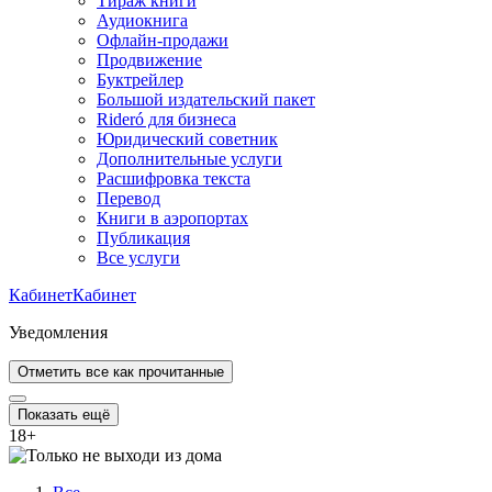
Тираж книги
Аудиокнига
Офлайн-продажи
Продвижение
Буктрейлер
Большой издательский пакет
Rideró для бизнеса
Юридический советник
Дополнительные услуги
Расшифровка текста
Перевод
Книги в аэропортах
Публикация
Все услуги
Кабинет
Кабинет
Уведомления
Отметить все как прочитанные
Показать ещё
18
+