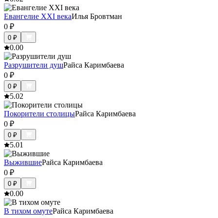
Евангелие ХХІ века
Илья Бровтман
0
₽
0
₽
0.0
0
Разрушители душ
Райса Каримбаева
0
₽
0
₽
5.0
2
Покорители столицы
Райса Каримбаева
0
₽
0
₽
5.0
1
Выжившие
Райса Каримбаева
0
₽
0
₽
0.0
0
В тихом омуте
Райса Каримбаева