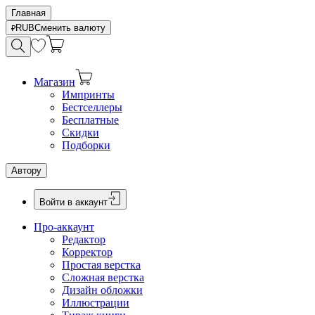
Главная
RUB
Сменить валюту
Магазин
Импринты
Бестселлеры
Бесплатные
Скидки
Подборки
Автору
Войти в аккаунт
Про-аккаунт
Редактор
Корректор
Простая верстка
Сложная верстка
Дизайн обложки
Иллюстрации