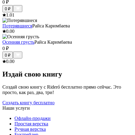
0
₽
0
₽
1.0
1
Потерявшиеся
Райса Каримбаева
0.0
0
Осенняя грусть
Райса Каримбаева
0
₽
0
₽
0.0
0
Издай свою книгу
Создай свою книгу с Rideró бесплатно прямо сейчас. Это
просто, как раз, два, три!
Создать книгу бесплатно
Наши услуги
Офлайн-продажи
Простая верстка
Ручная верстка
Буктрейлер