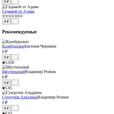
0
₽
Седьмой от Адама
0.0
0
₽
Рекомендуемые
Калейдоскоп
Евгения Черняева
0
₽
0
₽
5.0
30
Шестипалый
Владимир Резник
0
₽
0
₽
5.0
1
Сундучок Аладдина
Владимир Резник
0
₽
0
₽
0.0
2