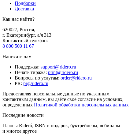
Подборки
Доставка
Как нас найти?
620027
,
Россия
,
г. Екатеринбург, а/я 313
Контактный телефон
:
8 800 500 11 67
Написать нам
Поддержка
:
support@ridero.ru
Печать тиража
:
print@ridero.ru
Вопросы по услугам
:
order@ridero.ru
PR
:
pr@ridero.ru
Предоставляя персональные данные по указанным
контактным данным, вы даёте своё согласие на условиях,
определенных
Политикой обработки персональных данных
Последние новости
Плюсы Rideró, ISBN в подарок, буктрейлеры, вебинары
и многое другое