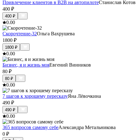
Привлечение клиентов в B2B на автопилоте
Станислав Котов
400
₽
400
₽
0.0
0
Скорочтение-32
Ольга Вахрушева
1800
₽
1800
₽
0.0
0
Бизнес, я и жизнь моя
Евгений Винников
80
₽
80
₽
0.0
0
7 шагов к хорошему пересказу
Яна Лёвочкина
490
₽
490
₽
0.0
0
365 вопросов самому себе
Александра Метальникова
0
₽