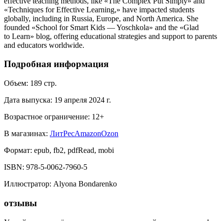
effective teaching methods, like «The Complex Put Simply» and
«Techniques for Effective Learning,» have impacted students
globally, including in Russia, Europe, and North America. She
founded «School for Smart Kids — Yoschkola» and the «Glad
to Learn» blog, offering educational strategies and support to parents
and educators worldwide.
Подробная информация
Объем:
189
стр.
Дата выпуска:
19 апреля 2024 г.
Возрастное ограничение:
12
+
В магазинах:
ЛитРес
Amazon
Ozon
Формат:
epub, fb2, pdfRead, mobi
ISBN:
978-5-0062-7960-5
Иллюстратор
:
Alyona Bondarenko
отзывы