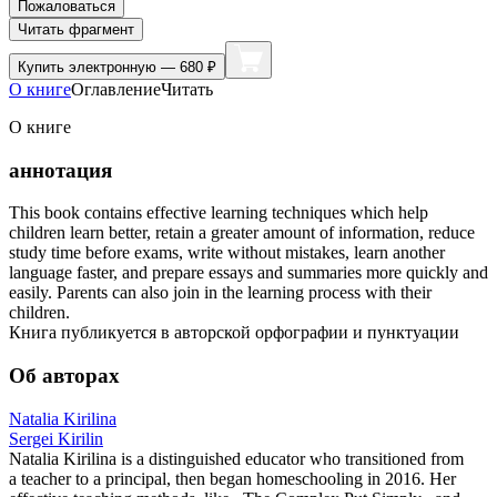
Пожаловаться
Читать фрагмент
Купить
электронную — 680 ₽
О книге
Оглавление
Читать
О книге
аннотация
This book contains effective learning techniques which help
children learn better, retain a greater amount of information, reduce
study time before exams, write without mistakes, learn another
language faster, and prepare essays and summaries more quickly and
easily. Parents can also join in the learning process with their
children.
Книга публикуется в авторской орфографии и пунктуации
Об авторах
Natalia Kirilina
Sergei Kirilin
Natalia Kirilina is a distinguished educator who transitioned from
a teacher to a principal, then began homeschooling in 2016. Her