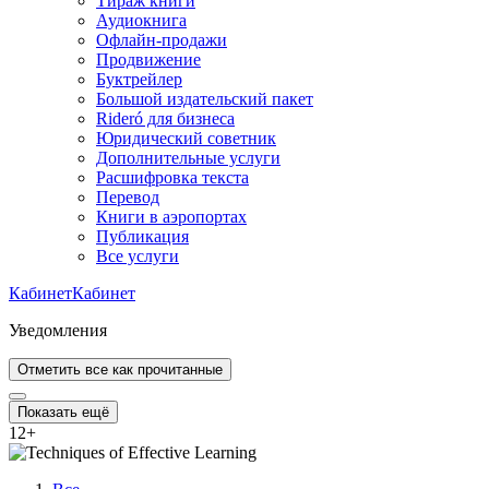
Тираж книги
Аудиокнига
Офлайн-продажи
Продвижение
Буктрейлер
Большой издательский пакет
Rideró для бизнеса
Юридический советник
Дополнительные услуги
Расшифровка текста
Перевод
Книги в аэропортах
Публикация
Все услуги
Кабинет
Кабинет
Уведомления
Отметить все как прочитанные
Показать ещё
12
+