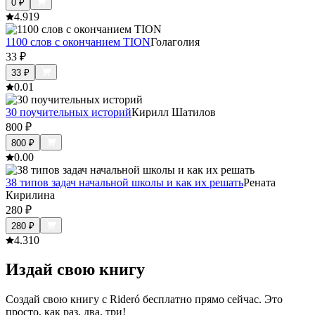
0
₽
4.9
19
1100 слов с окончанием TION
Голаголия
33
₽
33
₽
0.0
1
30 поучительных историй
Кирилл Шатилов
800
₽
800
₽
0.0
0
38 типов задач начальной школы и как их решать
Рената
Кирилина
280
₽
280
₽
4.3
10
Издай свою книгу
Создай свою книгу с Rideró бесплатно прямо сейчас. Это
просто, как раз, два, три!