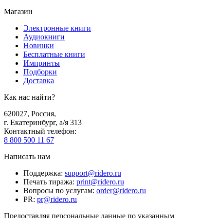
Магазин
Электронные книги
Аудиокниги
Новинки
Бесплатные книги
Импринты
Подборки
Доставка
Как нас найти?
620027
,
Россия
,
г. Екатеринбург, а/я 313
Контактный телефон
:
8 800 500 11 67
Написать нам
Поддержка
:
support@ridero.ru
Печать тиража
:
print@ridero.ru
Вопросы по услугам
:
order@ridero.ru
PR
:
pr@ridero.ru
Предоставляя персональные данные по указанным