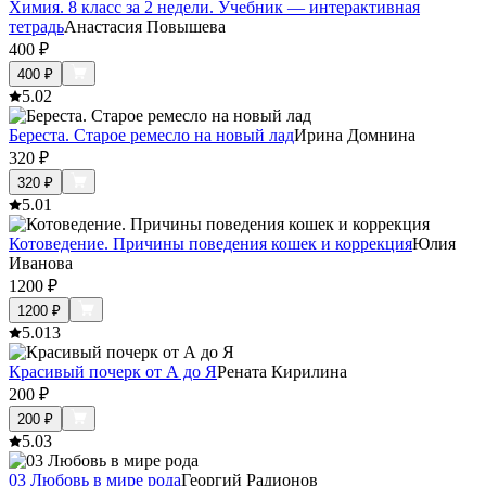
Химия. 8 класс за 2 недели. Учебник — интерактивная
тетрадь
Анастасия Повышева
400
₽
400
₽
5.0
2
Береста. Старое ремесло на новый лад
Ирина Домнина
320
₽
320
₽
5.0
1
Котоведение. Причины поведения кошек и коррекция
Юлия
Иванова
1200
₽
1200
₽
5.0
13
Красивый почерк от А до Я
Рената Кирилина
200
₽
200
₽
5.0
3
03 Любовь в мире рода
Георгий Радионов