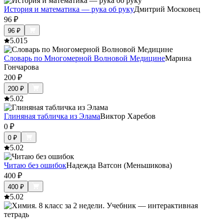
История и математика — рука об руку
Дмитрий Московец
96
₽
96
₽
5.0
15
Словарь по Многомерной Волновой Медицине
Марина
Гончарова
200
₽
200
₽
5.0
2
Глиняная табличка из Элама
Виктор Харебов
0
₽
0
₽
5.0
2
Читаю без ошибок
Надежда Ватсон (Меньшикова)
400
₽
400
₽
5.0
2