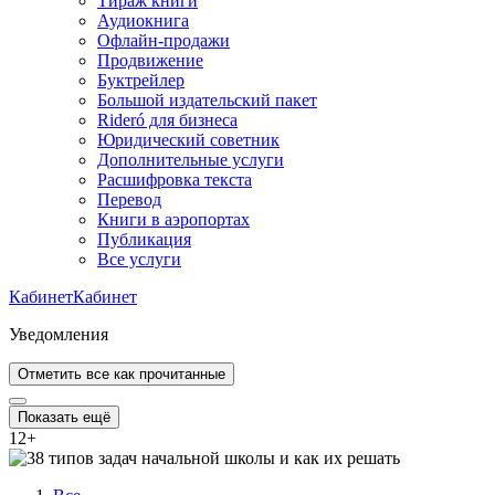
Тираж книги
Аудиокнига
Офлайн-продажи
Продвижение
Буктрейлер
Большой издательский пакет
Rideró для бизнеса
Юридический советник
Дополнительные услуги
Расшифровка текста
Перевод
Книги в аэропортах
Публикация
Все услуги
Кабинет
Кабинет
Уведомления
Отметить все как прочитанные
Показать ещё
12
+