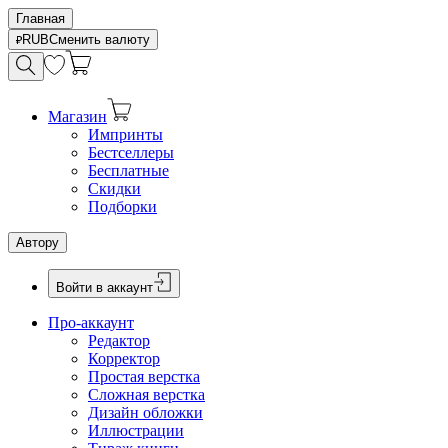
Главная
RUB
Сменить валюту
Магазин
Импринты
Бестселлеры
Бесплатные
Скидки
Подборки
Автору
Войти в аккаунт
Про-аккаунт
Редактор
Корректор
Простая верстка
Сложная верстка
Дизайн обложки
Иллюстрации