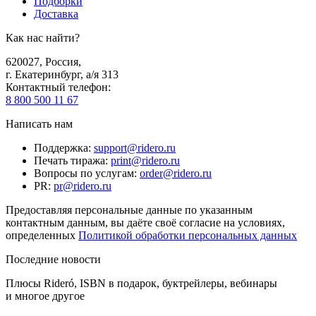
Подборки
Доставка
Как нас найти?
620027
,
Россия
,
г. Екатеринбург, а/я 313
Контактный телефон
:
8 800 500 11 67
Написать нам
Поддержка
:
support@ridero.ru
Печать тиража
:
print@ridero.ru
Вопросы по услугам
:
order@ridero.ru
PR
:
pr@ridero.ru
Предоставляя персональные данные по указанным
контактным данным, вы даёте своё согласие на условиях,
определенных
Политикой обработки персональных данных
Последние новости
Плюсы Rideró, ISBN в подарок, буктрейлеры, вебинары
и многое другое