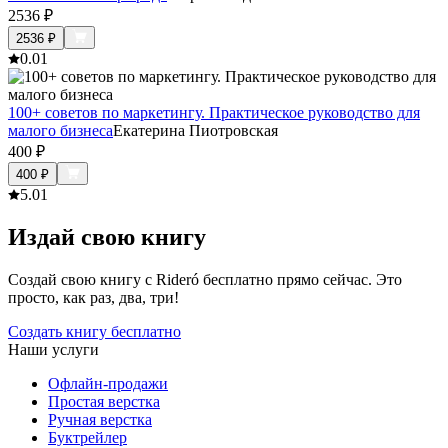
2536
₽
2536
₽
0.0
1
100+ советов по маркетингу. Практическое руководство для
малого бизнеса
Екатерина Пиотровская
400
₽
400
₽
5.0
1
Издай свою книгу
Создай свою книгу с Rideró бесплатно прямо сейчас. Это
просто, как раз, два, три!
Создать книгу бесплатно
Наши услуги
Офлайн-продажи
Простая верстка
Ручная верстка
Буктрейлер