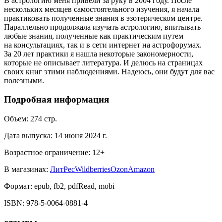
В астрологию меня привели за руку в 2004 году. После
нескольких месяцев самостоятельного изучения, я начала
практиковать полученные знания в эзотерическом центре.
Параллельно продолжала изучать астрологию, впитывать
любые знания, полученные как практическим путем
на консультациях, так и в сети интернет на астрофорумах.
За 20 лет практики я нашла некоторые закономерности,
которые не описывает литература. И делюсь на страницах
своих книг этими наблюдениями. Надеюсь, они будут для вас
полезными.
Подробная информация
Объем:
274
стр.
Дата выпуска:
14 июня 2024 г.
Возрастное ограничение:
12
+
В магазинах:
ЛитРес
Wildberries
Ozon
Amazon
Формат:
epub, fb2, pdfRead, mobi
ISBN:
978-5-0064-0881-4