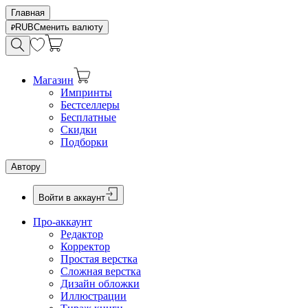
Главная
RUB
Сменить валюту
Магазин
Импринты
Бестселлеры
Бесплатные
Скидки
Подборки
Автору
Войти в аккаунт
Про-аккаунт
Редактор
Корректор
Простая верстка
Сложная верстка
Дизайн обложки
Иллюстрации