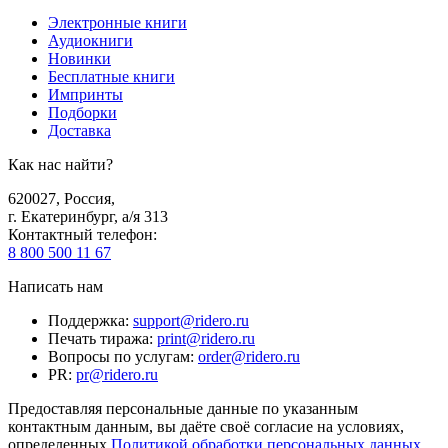
Электронные книги
Аудиокниги
Новинки
Бесплатные книги
Импринты
Подборки
Доставка
Как нас найти?
620027
,
Россия
,
г. Екатеринбург, а/я 313
Контактный телефон
:
8 800 500 11 67
Написать нам
Поддержка
:
support@ridero.ru
Печать тиража
:
print@ridero.ru
Вопросы по услугам
:
order@ridero.ru
PR
:
pr@ridero.ru
Предоставляя персональные данные по указанным
контактным данным, вы даёте своё согласие на условиях,
определенных
Политикой обработки персональных данных