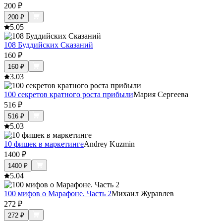
200
₽
200
₽
5.0
5
108 Буддийских Сказаний
160
₽
160
₽
3.0
3
100 секретов кратного роста прибыли
Мария Сергеева
516
₽
516
₽
5.0
3
10 фишек в маркетинге
Andrey Kuzmin
1400
₽
1400
₽
5.0
4
100 мифов о Марафоне. Часть 2
Михаил Журавлев
272
₽
272
₽