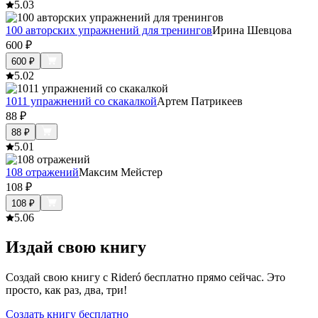
5.0
3
100 авторских упражнений для тренингов
Ирина Шевцова
600
₽
600
₽
5.0
2
1011 упражнений со скакалкой
Артем Патрикеев
88
₽
88
₽
5.0
1
108 отражений
Максим Мейстер
108
₽
108
₽
5.0
6
Издай свою книгу
Создай свою книгу с Rideró бесплатно прямо сейчас. Это
просто, как раз, два, три!
Создать книгу бесплатно