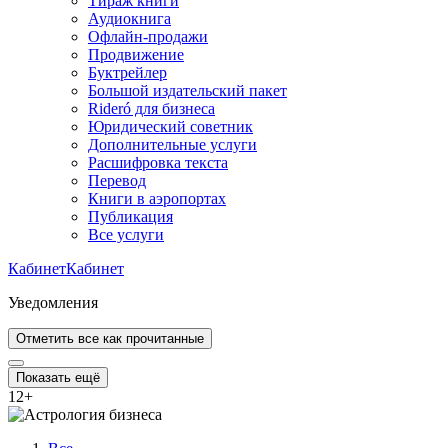
Тираж книги
Аудиокнига
Офлайн-продажи
Продвижение
Буктрейлер
Большой издательский пакет
Rideró для бизнеса
Юридический советник
Дополнительные услуги
Расшифровка текста
Перевод
Книги в аэропортах
Публикация
Все услуги
Кабинет
Кабинет
Уведомления
Отметить все как прочитанные
Показать ещё
12
+