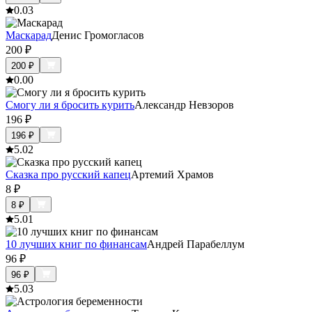
0.0
3
Маскарад
Денис Громогласов
200
₽
200
₽
0.0
0
Смогу ли я бросить курить
Александр Невзоров
196
₽
196
₽
5.0
2
Сказка про русский капец
Артемий Храмов
8
₽
8
₽
5.0
1
10 лучших книг по финансам
Андрей Парабеллум
96
₽
96
₽
5.0
3