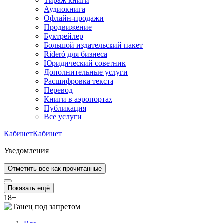
Тираж книги
Аудиокнига
Офлайн-продажи
Продвижение
Буктрейлер
Большой издательский пакет
Rideró для бизнеса
Юридический советник
Дополнительные услуги
Расшифровка текста
Перевод
Книги в аэропортах
Публикация
Все услуги
Кабинет
Кабинет
Уведомления
Отметить все как прочитанные
Показать ещё
18
+