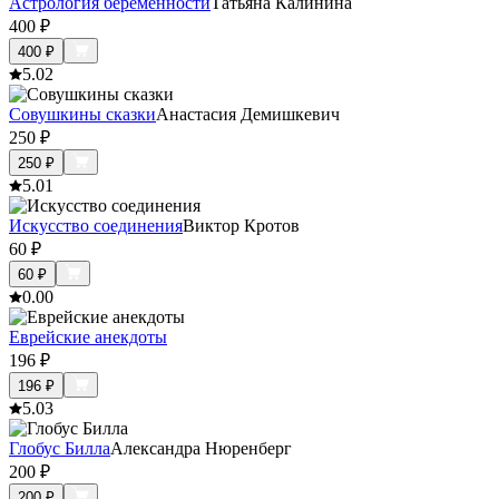
Астрология беременности
Татьяна Калинина
400
₽
400
₽
5.0
2
Совушкины сказки
Анастасия Демишкевич
250
₽
250
₽
5.0
1
Искусство соединения
Виктор Кротов
60
₽
60
₽
0.0
0
Еврейские анекдоты
196
₽
196
₽
5.0
3
Глобус Билла
Александра Нюренберг
200
₽
200
₽