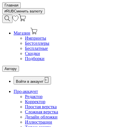
Главная
RUB
Сменить валюту
Магазин
Импринты
Бестселлеры
Бесплатные
Скидки
Подборки
Автору
Войти в аккаунт
Про-аккаунт
Редактор
Корректор
Простая верстка
Сложная верстка
Дизайн обложки
Иллюстрации