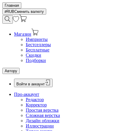
Главная
RUB
Сменить валюту
Магазин
Импринты
Бестселлеры
Бесплатные
Скидки
Подборки
Автору
Войти в аккаунт
Про-аккаунт
Редактор
Корректор
Простая верстка
Сложная верстка
Дизайн обложки
Иллюстрации