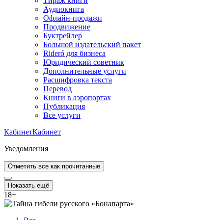
Тираж книги
Аудиокнига
Офлайн-продажи
Продвижение
Буктрейлер
Большой издательский пакет
Rideró для бизнеса
Юридический советник
Дополнительные услуги
Расшифровка текста
Перевод
Книги в аэропортах
Публикация
Все услуги
Кабинет
Кабинет
Уведомления
Отметить все как прочитанные
Показать ещё
18
+