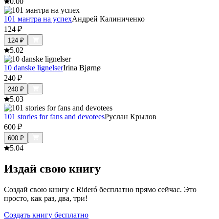
0.0
0
101 мантра на успех
Андрей Калиниченко
124
₽
124
₽
5.0
2
10 danske lignelser
Irina Bjørnø
240
₽
240
₽
5.0
3
101 stories for fans and devotees
Руслан Крылов
600
₽
600
₽
5.0
4
Издай свою книгу
Создай свою книгу с Rideró бесплатно прямо сейчас. Это
просто, как раз, два, три!
Создать книгу бесплатно