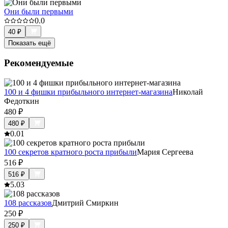
Они были первыми
0.0
40
₽
Показать ещё
Рекомендуемые
100 и 4 фишки прибыльного интернет-магазина
Николай
Федоткин
480
₽
480
₽
0.0
1
100 секретов кратного роста прибыли
Мария Сергеева
516
₽
516
₽
5.0
3
108 рассказов
Дмитрий Смиркин
250
₽
250
₽