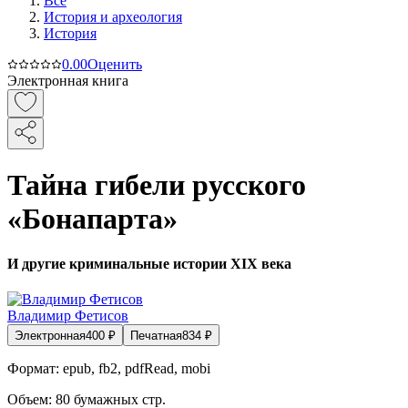
Все
История и археология
История
0.0
0
Оценить
Электронная книга
Тайна гибели русского
«Бонапарта»
И другие криминальные истории XIX века
Владимир Фетисов
Электронная
400
₽
Печатная
834
₽
Формат:
epub, fb2, pdfRead, mobi
Объем:
80
бумажных стр.