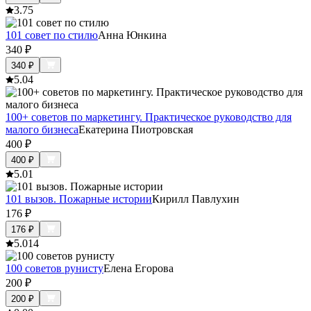
3.7
5
101 совет по стилю
Анна Юнкина
340
₽
340
₽
5.0
4
100+ советов по маркетингу. Практическое руководство для
малого бизнеса
Екатерина Пиотровская
400
₽
400
₽
5.0
1
101 вызов. Пожарные истории
Кирилл Павлухин
176
₽
176
₽
5.0
14
100 советов рунисту
Елена Егорова
200
₽
200
₽