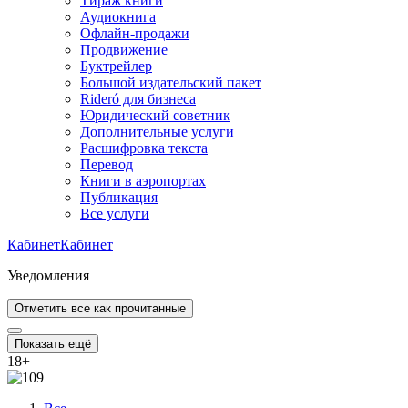
Тираж книги
Аудиокнига
Офлайн-продажи
Продвижение
Буктрейлер
Большой издательский пакет
Rideró для бизнеса
Юридический советник
Дополнительные услуги
Расшифровка текста
Перевод
Книги в аэропортах
Публикация
Все услуги
Кабинет
Кабинет
Уведомления
Отметить все как прочитанные
Показать ещё
18
+