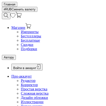
Главная
RUB
Сменить валюту
Магазин
Импринты
Бестселлеры
Бесплатные
Скидки
Подборки
Автору
Войти в аккаунт
Про-аккаунт
Редактор
Корректор
Простая верстка
Сложная верстка
Дизайн обложки
Иллюстрации