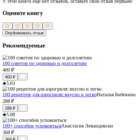
У этой книги ещё нет отзывов, оставьте свой отзыв первым!
Оцените книгу
Опубликовать отзыв
Рекомендуемые
100 советов по здоровью и долголетию
400
₽
400
₽
5.0
3
100 рецептов для аэрогриля: вкусно и легко
Наталья Бибекина
288
₽
288
₽
5.0
8
100+ способов успокоиться
Анастасия Левандовски
368
₽
368
₽