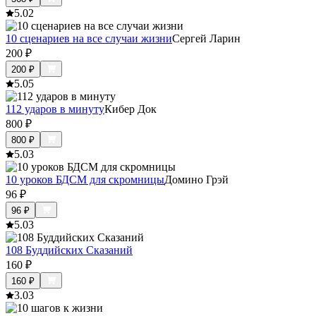
5.0
2
10 сценариев на все случаи жизни
Сергей Ларин
200
₽
200
₽
5.0
5
112 ударов в минуту
Кибер Док
800
₽
800
₽
5.0
3
10 уроков БДСМ для скромницы
Домино Грэй
96
₽
96
₽
5.0
3
108 Буддийских Сказаний
160
₽
160
₽
3.0
3