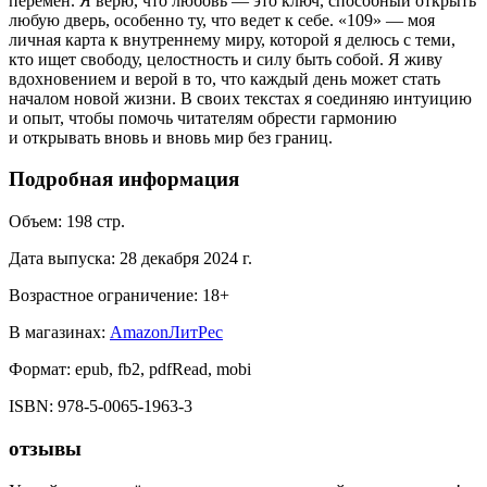
перемен. Я верю, что любовь — это ключ, способный открыть
любую дверь, особенно ту, что ведет к себе. «109» — моя
личная карта к внутреннему миру, которой я делюсь с теми,
кто ищет свободу, целостность и силу быть собой. Я живу
вдохновением и верой в то, что каждый день может стать
началом новой жизни. В своих текстах я соединяю интуицию
и опыт, чтобы помочь читателям обрести гармонию
и открывать вновь и вновь мир без границ.
Подробная информация
Объем:
198
стр.
Дата выпуска:
28 декабря 2024 г.
Возрастное ограничение:
18
+
В магазинах:
Amazon
ЛитРес
Формат:
epub, fb2, pdfRead, mobi
ISBN:
978-5-0065-1963-3
отзывы