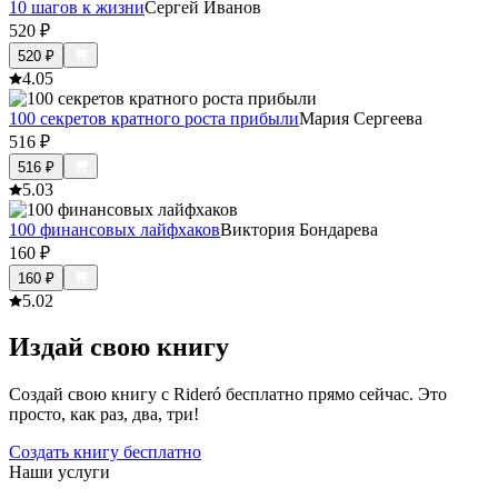
10 шагов к жизни
Сергей Иванов
520
₽
520
₽
4.0
5
100 секретов кратного роста прибыли
Мария Сергеева
516
₽
516
₽
5.0
3
100 финансовых лайфхаков
Виктория Бондарева
160
₽
160
₽
5.0
2
Издай свою книгу
Создай свою книгу с Rideró бесплатно прямо сейчас. Это
просто, как раз, два, три!
Создать книгу бесплатно
Наши услуги