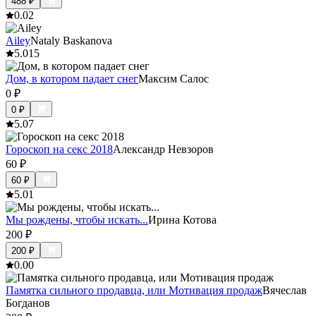
488
₽
0.0
2
Ailey
Nataly Baskanova
5.0
15
Дом, в котором падает снег
Максим Салос
0
₽
0
₽
5.0
7
Гороскоп на секс 2018
Александр Невзоров
60
₽
60
₽
5.0
1
Мы рождены, чтобы искать...
Ирина Котова
200
₽
200
₽
0.0
0
Памятка сильного продавца, или Мотивация продаж
Вячеслав
Богданов