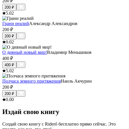
200
₽
200
₽
5.0
2
Грани реалий
Александр Александров
200
₽
200
₽
0.0
2
О дивный новый мир!
Владимир Меньшиков
400
₽
400
₽
5.0
2
Полчаса земного притяжения
Наиль Акчурин
200
₽
200
₽
0.0
0
Издай свою книгу
Создай свою книгу с Rideró бесплатно прямо сейчас. Это