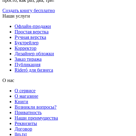
просто, как раз, два, три!
Создать книгу бесплатно
Наши услуги
Офлайн-продажи
Простая верстка
Ручная верстка
Буктрейлер
Корректор
Дизайнер обложки
Заказ тиража
Публикация
Rideró для бизнеса
О нас
О сервисе
О магазине
Книги
Возникли вопросы?
Приватность
Наши преимущества
Реквизиты
Договор
llm.txt