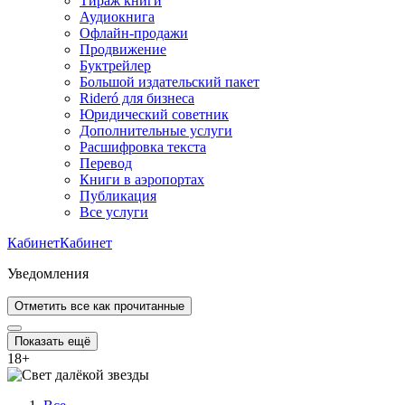
Тираж книги
Аудиокнига
Офлайн-продажи
Продвижение
Буктрейлер
Большой издательский пакет
Rideró для бизнеса
Юридический советник
Дополнительные услуги
Расшифровка текста
Перевод
Книги в аэропортах
Публикация
Все услуги
Кабинет
Кабинет
Уведомления
Отметить все как прочитанные
Показать ещё
18
+