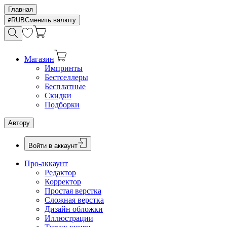
Главная
RUB
Сменить валюту
Магазин
Импринты
Бестселлеры
Бесплатные
Скидки
Подборки
Автору
Войти в аккаунт
Про-аккаунт
Редактор
Корректор
Простая верстка
Сложная верстка
Дизайн обложки
Иллюстрации