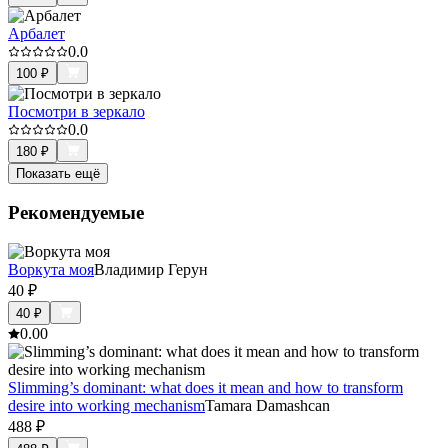
Арбалет
0.0
100
₽
Посмотри в зеркало
0.0
180
₽
Показать ещё
Рекомендуемые
Воркута моя
Владимир Герун
40
₽
40
₽
0.0
0
Slimming’s dominant: what does it mean and how to transform
desire into working mechanism
Tamara Damashcan
488
₽