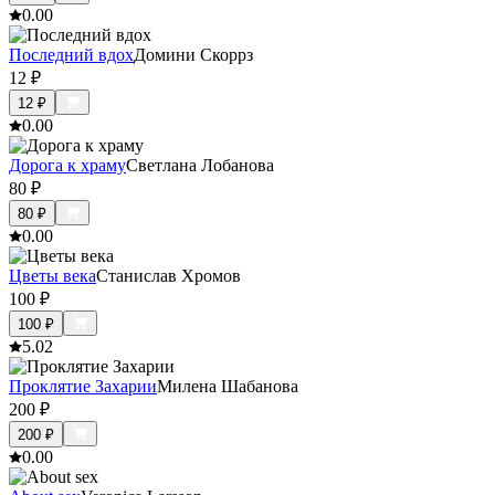
0.0
0
Последний вдох
Домини Скоррз
12
₽
12
₽
0.0
0
Дорога к храму
Светлана Лобанова
80
₽
80
₽
0.0
0
Цветы века
Станислав Хромов
100
₽
100
₽
5.0
2
Проклятие Захарии
Милена Шабанова
200
₽
200
₽
0.0
0