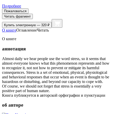
Подробнее
Пожаловаться
Читать фрагмент
Купить
электронную — 320 ₽
О книге
Оглавление
Читать
О книге
аннотация
Almost daily we hear people use the word stress, so it seems that
almost everyone knows what this phenomenon represents and how
to recognize it, not not how to prevent or mitigate its harmful
consequences. Stress is a set of emotional, physical, physiological
and behavioral responses that occur when an event is thought to be
hazardous or disturbing, and beyond our capacity to cope with.
Of course, we should not forget that stress is essentially a very
positive part of human nature.
Книга публикуется в авторской орфографии и пунктуации
об авторе