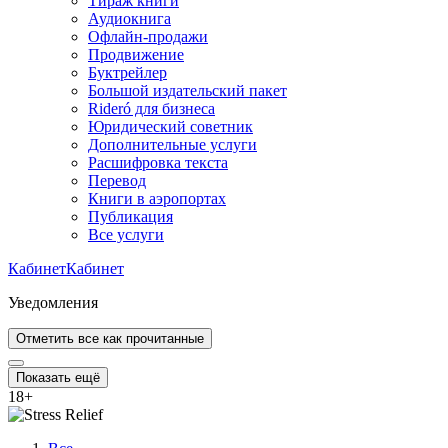
Тираж книги
Аудиокнига
Офлайн-продажи
Продвижение
Буктрейлер
Большой издательский пакет
Rideró для бизнеса
Юридический советник
Дополнительные услуги
Расшифровка текста
Перевод
Книги в аэропортах
Публикация
Все услуги
Кабинет
Кабинет
Уведомления
Отметить все как прочитанные
Показать ещё
18
+