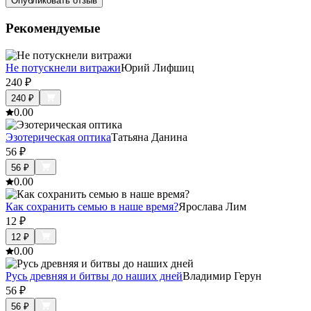
Опубликовать отзыв
Рекомендуемые
Не потускнели витражи
Юрий Лифшиц
240
₽
240
₽
0.0
0
Эзотерическая оптика
Татьяна Данина
56
₽
56
₽
0.0
0
Как сохранить семью в наше время?
Ярослава Лим
12
₽
12
₽
0.0
0
Русь древняя и битвы до наших дней
Владимир Герун
56
₽
56
₽