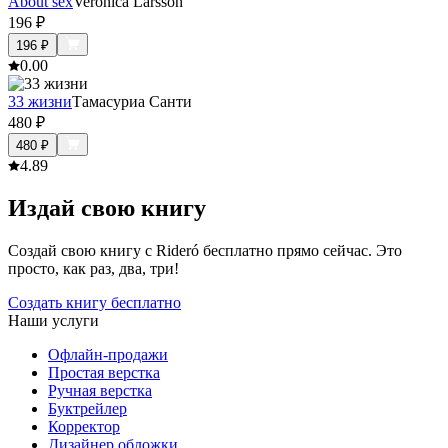
About sex
Veronica Larsson
196
₽
196
₽
0.0
0
33 жизни
Тамасуриа Санти
480
₽
480
₽
4.8
9
Издай свою книгу
Создай свою книгу с Rideró бесплатно прямо сейчас. Это
просто, как раз, два, три!
Создать книгу бесплатно
Наши услуги
Офлайн-продажи
Простая верстка
Ручная верстка
Буктрейлер
Корректор
Дизайнер обложки