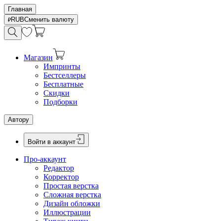
Главная
RUB
Сменить валюту
Магазин
Импринты
Бестселлеры
Бесплатные
Скидки
Подборки
Автору
Войти в аккаунт
Про-аккаунт
Редактор
Корректор
Простая верстка
Сложная верстка
Дизайн обложки
Иллюстрации