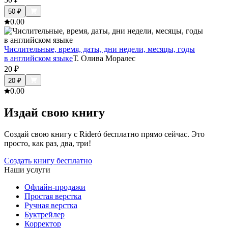
50
₽
0.0
0
Числительные, время, даты, дни недели, месяцы, годы
в английском языке
Т. Олива Моралес
20
₽
20
₽
0.0
0
Издай свою книгу
Создай свою книгу с Rideró бесплатно прямо сейчас. Это
просто, как раз, два, три!
Создать книгу бесплатно
Наши услуги
Офлайн-продажи
Простая верстка
Ручная верстка
Буктрейлер
Корректор