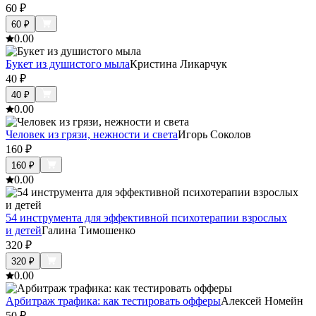
60
₽
60
₽
0.0
0
Букет из душистого мыла
Кристина Ликарчук
40
₽
40
₽
0.0
0
Человек из грязи, нежности и света
Игорь Соколов
160
₽
160
₽
0.0
0
54 инструмента для эффективной психотерапии взрослых
и детей
Галина Тимошенко
320
₽
320
₽
0.0
0
Арбитраж трафика: как тестировать офферы
Алексей Номейн
50
₽