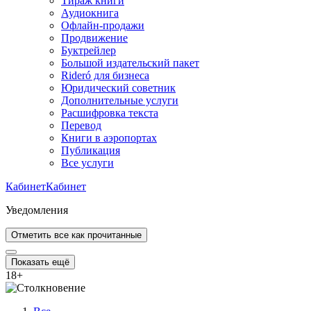
Тираж книги
Аудиокнига
Офлайн-продажи
Продвижение
Буктрейлер
Большой издательский пакет
Rideró для бизнеса
Юридический советник
Дополнительные услуги
Расшифровка текста
Перевод
Книги в аэропортах
Публикация
Все услуги
Кабинет
Кабинет
Уведомления
Отметить все как прочитанные
Показать ещё
18
+