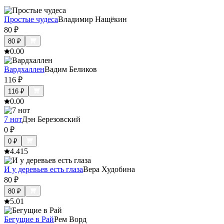
Простые чудеса
Владимир Нащёкин
80
₽
80
₽
0.0
0
Вардхаллен
Вадим Беликов
116
₽
116
₽
0.0
0
7 нот
Дэн Березовский
0
₽
0
₽
4.4
15
И у деревьев есть глаза
Вера Худобина
80
₽
80
₽
5.0
1
Бегущие в Рай
Рем Ворд