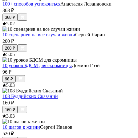
100+ способов успокоиться
Анастасия Левандовски
368
₽
368
₽
5.0
2
10 сценариев на все случаи жизни
Сергей Ларин
200
₽
200
₽
5.0
5
10 уроков БДСМ для скромницы
Домино Грэй
96
₽
96
₽
5.0
3
108 Буддийских Сказаний
160
₽
160
₽
3.0
3
10 шагов к жизни
Сергей Иванов
520
₽