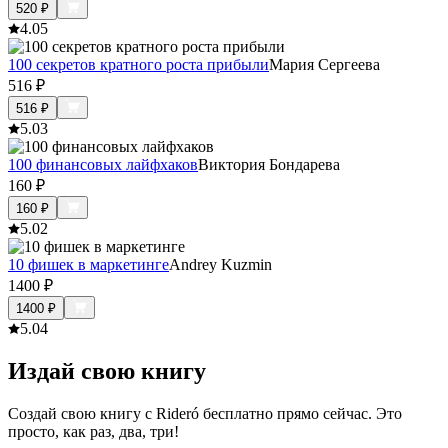
520
₽
4.0
5
100 секретов кратного роста прибыли
Мария Сергеева
516
₽
516
₽
5.0
3
100 финансовых лайфхаков
Виктория Бондарева
160
₽
160
₽
5.0
2
10 фишек в маркетинге
Andrey Kuzmin
1400
₽
1400
₽
5.0
4
Издай свою книгу
Создай свою книгу с Rideró бесплатно прямо сейчас. Это
просто, как раз, два, три!