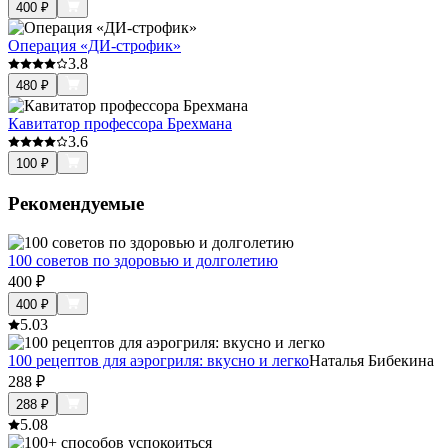
400
₽
Операция «ДИ-строфик»
3.8
480
₽
Кавитатор профессора Брехмана
3.6
100
₽
Рекомендуемые
100 советов по здоровью и долголетию
400
₽
400
₽
5.0
3
100 рецептов для аэрогриля: вкусно и легко
Наталья Бибекина
288
₽
288
₽
5.0
8