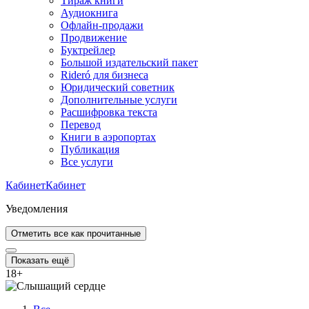
Тираж книги
Аудиокнига
Офлайн-продажи
Продвижение
Буктрейлер
Большой издательский пакет
Rideró для бизнеса
Юридический советник
Дополнительные услуги
Расшифровка текста
Перевод
Книги в аэропортах
Публикация
Все услуги
Кабинет
Кабинет
Уведомления
Отметить все как прочитанные
Показать ещё
18
+