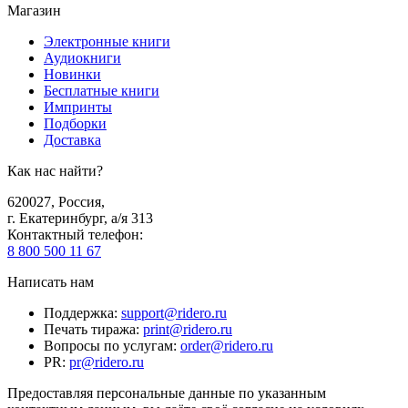
Магазин
Электронные книги
Аудиокниги
Новинки
Бесплатные книги
Импринты
Подборки
Доставка
Как нас найти?
620027
,
Россия
,
г. Екатеринбург, а/я 313
Контактный телефон
:
8 800 500 11 67
Написать нам
Поддержка
:
support@ridero.ru
Печать тиража
:
print@ridero.ru
Вопросы по услугам
:
order@ridero.ru
PR
:
pr@ridero.ru
Предоставляя персональные данные по указанным