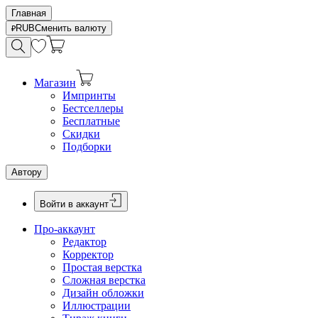
Главная
RUB
Сменить валюту
Магазин
Импринты
Бестселлеры
Бесплатные
Скидки
Подборки
Автору
Войти в аккаунт
Про-аккаунт
Редактор
Корректор
Простая верстка
Сложная верстка
Дизайн обложки
Иллюстрации