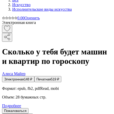
Все
Искусство
Исполнительские виды искусства
0.0
0
Оценить
Электронная книга
Сколько у тебя будет машин
и квартир по гороскопу
Алиса Майер
Электронная
148
₽
Печатная
519
₽
Формат:
epub, fb2, pdfRead, mobi
Объем:
28
бумажных стр.
Подробнее
Пожаловаться