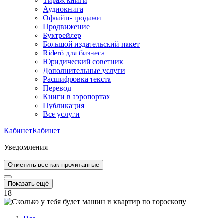
Тираж книги
Аудиокнига
Офлайн-продажи
Продвижение
Буктрейлер
Большой издательский пакет
Rideró для бизнеса
Юридический советник
Дополнительные услуги
Расшифровка текста
Перевод
Книги в аэропортах
Публикация
Все услуги
Кабинет
Кабинет
Уведомления
Отметить все как прочитанные
Показать ещё
18
+