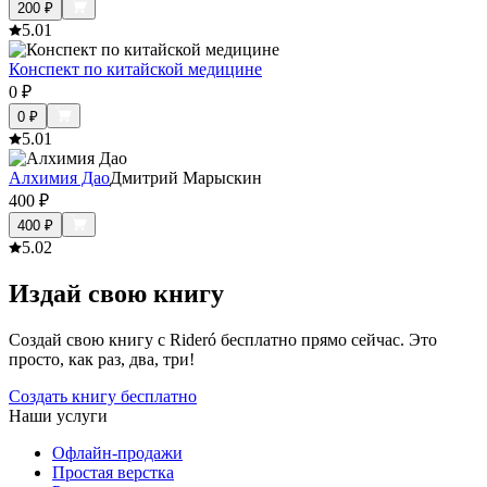
200
₽
5.0
1
Конспект по китайской медицине
0
₽
0
₽
5.0
1
Алхимия Дао
Дмитрий Марыскин
400
₽
400
₽
5.0
2
Издай свою книгу
Создай свою книгу с Rideró бесплатно прямо сейчас. Это
просто, как раз, два, три!
Создать книгу бесплатно
Наши услуги
Офлайн-продажи
Простая верстка