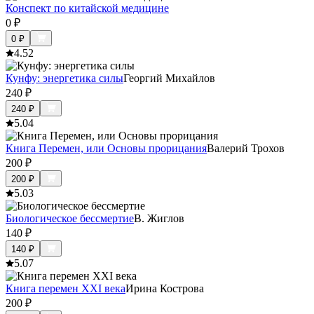
Конспект по китайской медицине
0
₽
0
₽
4.5
2
Кунфу: энергетика силы
Георгий Михайлов
240
₽
240
₽
5.0
4
Книга Перемен, или Основы прорицания
Валерий Трохов
200
₽
200
₽
5.0
3
Биологическое бессмертие
В. Жиглов
140
₽
140
₽
5.0
7
Книга перемен XXI века
Ирина Кострова
200
₽