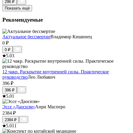
296
₽
Показать ещё
Рекомендуемые
Актуальное бессмертие
Владимир Кишинец
0
₽
0
₽
5.0
3
12 чакр. Раскрытие внутренней силы. Практическое
руководство
Лео Любавич
396
₽
396
₽
5.0
1
Эссе «Даосизм»
Анри Масперо
2384
₽
2384
₽
5.0
11