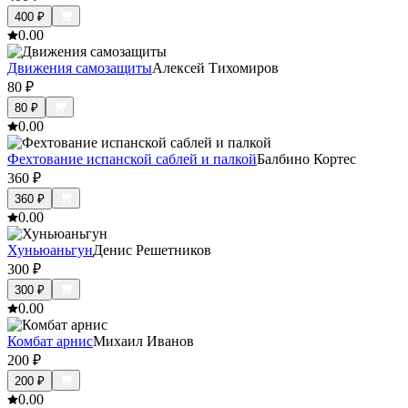
400
₽
0.0
0
Движения самозащиты
Алексей Тихомиров
80
₽
80
₽
0.0
0
Фехтование испанской саблей и палкой
Балбино Кортес
360
₽
360
₽
0.0
0
Хуньюаньгун
Денис Решетников
300
₽
300
₽
0.0
0
Комбат арнис
Михаил Иванов
200
₽
200
₽
0.0
0