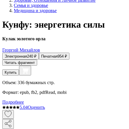
Здоровье, Отношения и Личное развитие
Семья и здоровье
Медицина и здоровье
Кунфу: энергетика силы
Кулак золотого орла
Георгий Михайлов
Электронная
240
₽
Печатная
954
₽
Читать фрагмент
Купить
Объем:
336
бумажных стр.
Формат:
epub, fb2, pdfRead, mobi
Подробнее
5.0
4
Оценить