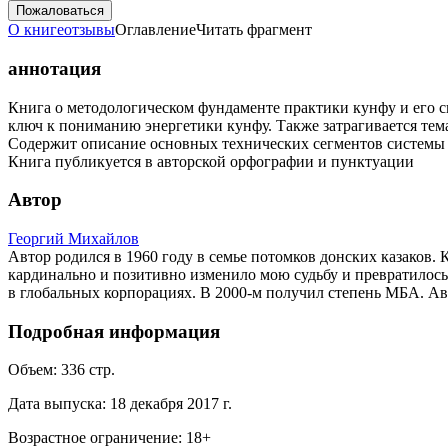
Пожаловаться
О книге
отзывы
Оглавление
Читать фрагмент
аннотация
Книга о методологическом фундаменте практики кунфу и его св
ключ к пониманию энергетики кунфу. Также затрагивается те
Содержит описание основных технических сегментов систем
Книга публикуется в авторской орфографии и пунктуации
Автор
Георгий Михайлов
Автор родился в 1960 году в семье потомков донских казаков. 
кардинально и позитивно изменило мою судьбу и превратилось 
в глобальных корпорациях. В 2000-м получил степень МБА. Авт
Подробная информация
Объем:
336
стр.
Дата выпуска:
18 декабря 2017 г.
Возрастное ограничение:
18
+