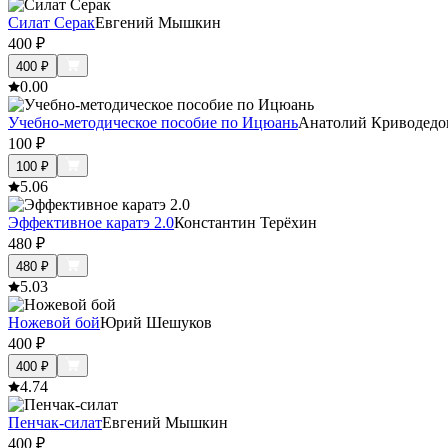
Силат Серак
Евгений Мышкин
400
₽
400
₽
0.0
0
Учебно-методическое пособие по Ицюань
Анатолий Криводедо
100
₽
100
₽
5.0
6
Эффективное каратэ 2.0
Константин Терёхин
480
₽
480
₽
5.0
3
Ножевой бой
Юрий Шешуков
400
₽
400
₽
4.7
4
Пенчак-силат
Евгений Мышкин
400
₽