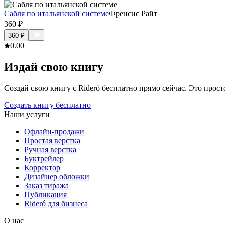
Сабля по итальянской системе
Френсис Райт
360
₽
360
₽
0.0
0
Издай свою книгу
Создай свою книгу с Rideró бесплатно прямо сейчас. Это просто,
Создать книгу бесплатно
Наши услуги
Офлайн-продажи
Простая верстка
Ручная верстка
Буктрейлер
Корректор
Дизайнер обложки
Заказ тиража
Публикация
Rideró для бизнеса
О нас