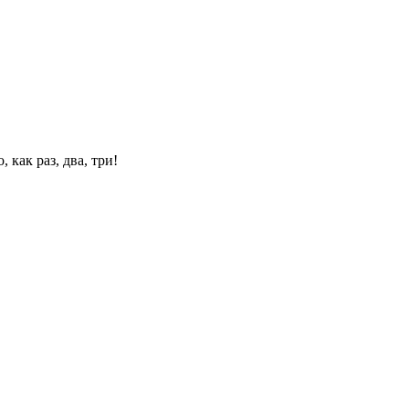
 как раз, два, три!