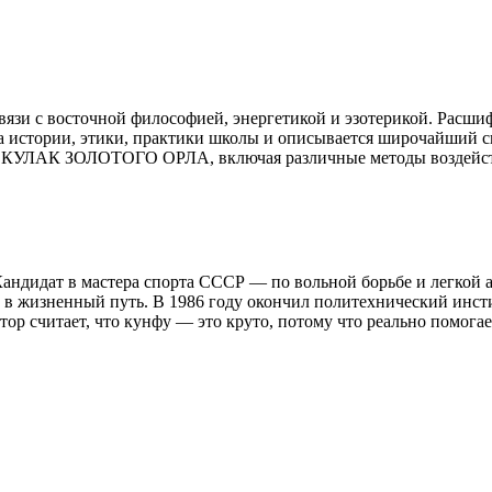
язи с восточной философией, энергетикой и эзотерикой. Расшиф
ма истории, этики, практики школы и описывается широчайший 
ы КУЛАК ЗОЛОТОГО ОРЛА, включая различные методы воздейств
Кандидат в мастера спорта СССР — по вольной борьбе и легкой а
в жизненный путь. В 1986 году окончил политехнический инстит
ор считает, что кунфу — это круто, потому что реально помогае