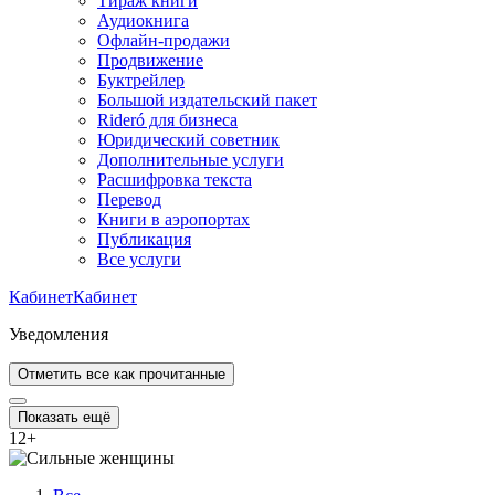
Тираж книги
Аудиокнига
Офлайн-продажи
Продвижение
Буктрейлер
Большой издательский пакет
Rideró для бизнеса
Юридический советник
Дополнительные услуги
Расшифровка текста
Перевод
Книги в аэропортах
Публикация
Все услуги
Кабинет
Кабинет
Уведомления
Отметить все как прочитанные
Показать ещё
12
+