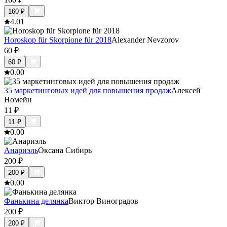
160
₽
4.0
1
Horoskop für Skorpione für 2018
Alexander Nevzorov
60
₽
60
₽
0.0
0
35 маркетинговых идей для повышения продаж
Алексей
Номейн
11
₽
11
₽
0.0
0
Анариэль
Оксана Сибирь
200
₽
200
₽
0.0
0
Фанькина делянка
Виктор Виноградов
200
₽
200
₽