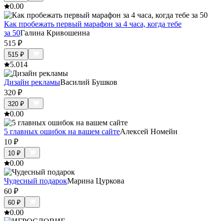
0.0
0
Как пробежать первый марафон за 4 часа, когда тебе
за 50
Галина Кривошеина
515
₽
515
₽
5.0
14
Дизайн рекламы
Василий Бушков
320
₽
320
₽
0.0
0
5 главных ошибок на вашем сайте
Алексей Номейн
10
₽
10
₽
0.0
0
Чудесный подарок
Марина Цуркова
60
₽
60
₽
0.0
0