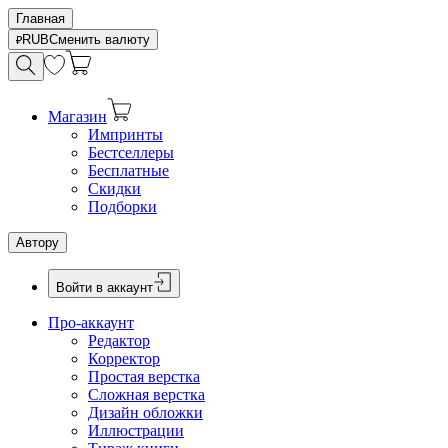
Главная
RUB
Сменить валюту
Магазин
Импринты
Бестселлеры
Бесплатные
Скидки
Подборки
Автору
Войти в аккаунт
Про-аккаунт
Редактор
Корректор
Простая верстка
Сложная верстка
Дизайн обложки
Иллюстрации