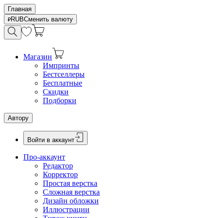
Главная
RUB
Сменить валюту
Магазин
Импринты
Бестселлеры
Бесплатные
Скидки
Подборки
Автору
Войти в аккаунт
Про-аккаунт
Редактор
Корректор
Простая верстка
Сложная верстка
Дизайн обложки
Иллюстрации