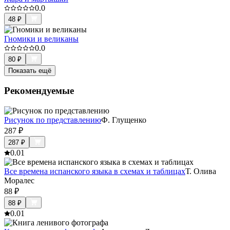
0.0
48
₽
Гномики и великаны
0.0
80
₽
Показать ещё
Рекомендуемые
Рисунок по представлению
Ф. Глущенко
287
₽
287
₽
0.0
1
Все времена испанского языка в схемах и таблицах
Т. Олива
Моралес
88
₽
88
₽
0.0
1