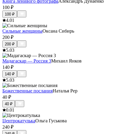
Книга ленивого фотографа
Александръ Дунаенко
100
₽
100
₽
4.0
1
Сильные женщины
Оксана Сибирь
200
₽
200
₽
5.0
3
Мадагаскар — Россия 3
Михаил Янков
140
₽
140
₽
5.0
3
Божественные послания
Наталья Рер
40
₽
40
₽
0.0
1
Центрокатулька
Ольга Гуськова
240
₽
240
₽