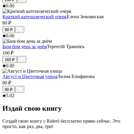
0.0
0
Краткий катехизический очерк
Елена Землянская
80
₽
80
₽
0.0
0
Бим-бом день за днём
Терентiй Травнiкъ
160
₽
160
₽
0.0
0
Август и Цветочная улица
Лилия Епифанова
80
₽
80
₽
5.0
2
Издай свою книгу
Создай свою книгу с Rideró бесплатно прямо сейчас. Это
просто, как раз, два, три!