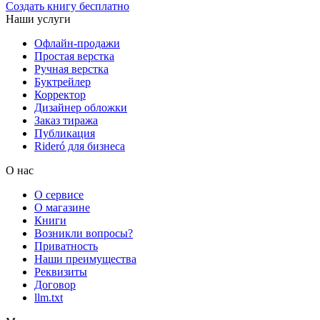
Создать книгу бесплатно
Наши услуги
Офлайн-продажи
Простая верстка
Ручная верстка
Буктрейлер
Корректор
Дизайнер обложки
Заказ тиража
Публикация
Rideró для бизнеса
О нас
О сервисе
О магазине
Книги
Возникли вопросы?
Приватность
Наши преимущества
Реквизиты
Договор
llm.txt