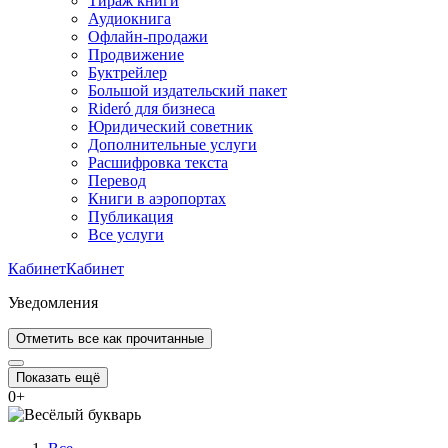
Тираж книги
Аудиокнига
Офлайн-продажи
Продвижение
Буктрейлер
Большой издательский пакет
Rideró для бизнеса
Юридический советник
Дополнительные услуги
Расшифровка текста
Перевод
Книги в аэропортах
Публикация
Все услуги
Кабинет
Кабинет
Уведомления
Отметить все как прочитанные
Показать ещё
0
+