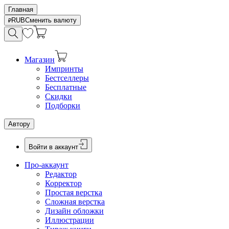
Главная
RUB
Сменить валюту
Магазин
Импринты
Бестселлеры
Бесплатные
Скидки
Подборки
Автору
Войти в аккаунт
Про-аккаунт
Редактор
Корректор
Простая верстка
Сложная верстка
Дизайн обложки
Иллюстрации