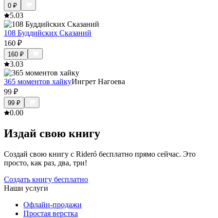
0
₽
5.0
3
108 Буддийских Сказаний
160
₽
160
₽
3.0
3
365 моментов хайку
Ингрет Нагоева
99
₽
99
₽
0.0
0
Издай свою книгу
Создай свою книгу с Rideró бесплатно прямо сейчас. Это
просто, как раз, два, три!
Создать книгу бесплатно
Наши услуги
Офлайн-продажи
Простая верстка