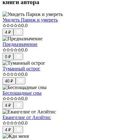
книги автора
Увидеть Париж и умереть
0.0
4
₽
Предназначение
0.0
0
₽
Туманный острог
0.0
40
₽
Беспощадные сны
0.0
4
₽
Евангелие от Анэйтис
0.0
4
₽