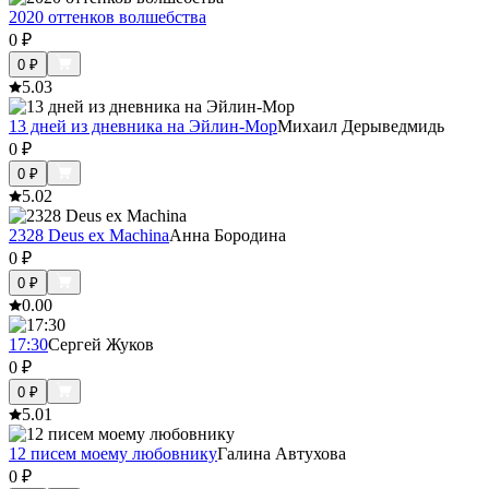
2020 оттенков волшебства
0
₽
0
₽
5.0
3
13 дней из дневника на Эйлин-Мор
Михаил Дерыведмидь
0
₽
0
₽
5.0
2
2328 Deus ex Machina
Анна Бородина
0
₽
0
₽
0.0
0
17:30
Сергей Жуков
0
₽
0
₽
5.0
1
12 писем моему любовнику
Галина Автухова
0
₽