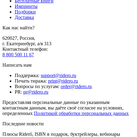
Бесплатные книги
Импринты
Подборки
Доставка
Как нас найти?
620027
,
Россия
,
г. Екатеринбург, а/я 313
Контактный телефон
:
8 800 500 11 67
Написать нам
Поддержка
:
support@ridero.ru
Печать тиража
:
print@ridero.ru
Вопросы по услугам
:
order@ridero.ru
PR
:
pr@ridero.ru
Предоставляя персональные данные по указанным
контактным данным, вы даёте своё согласие на условиях,
определенных
Политикой обработки персональных данных
Последние новости
Плюсы Rideró, ISBN в подарок, буктрейлеры, вебинары