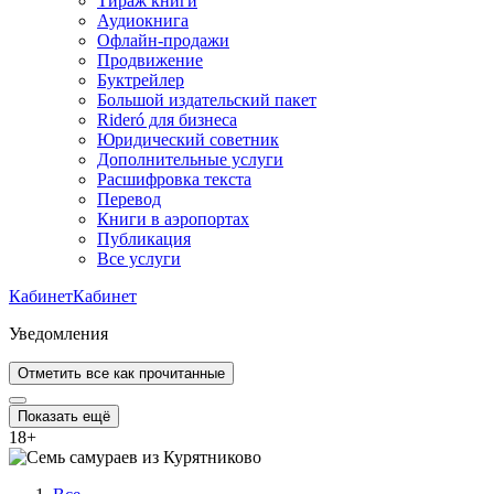
Тираж книги
Аудиокнига
Офлайн-продажи
Продвижение
Буктрейлер
Большой издательский пакет
Rideró для бизнеса
Юридический советник
Дополнительные услуги
Расшифровка текста
Перевод
Книги в аэропортах
Публикация
Все услуги
Кабинет
Кабинет
Уведомления
Отметить все как прочитанные
Показать ещё
18
+