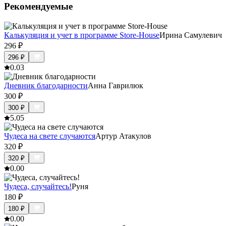
Рекомендуемые
Калькуляция и учет в программе Store-House
Ирина Самулевич
296
₽
296
₽
0.0
3
Дневник благодарности
Анна Гаврилюк
300
₽
300
₽
5.0
5
Чудеса на свете случаются
Артур Атакулов
320
₽
320
₽
0.0
0
Чудеса, случайтесь!
Руня
180
₽
180
₽
0.0
0