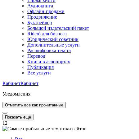
Тираж книги
Аудиокнига
Офлайн-продажи
Продвижение
Буктрейлер
Большой издательский пакет
Rideró для бизнеса
Юридический советник
Дополнительные услуги
Расшифровка текста
Перевод
Книги в аэропортах
Публикация
Все услуги
Кабинет
Кабинет
Уведомления
Отметить все как прочитанные
Показать ещё
12
+