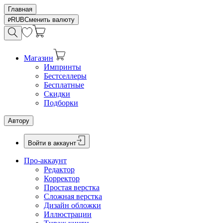
Главная
RUB
Сменить валюту
Магазин
Импринты
Бестселлеры
Бесплатные
Скидки
Подборки
Автору
Войти в аккаунт
Про-аккаунт
Редактор
Корректор
Простая верстка
Сложная верстка
Дизайн обложки
Иллюстрации