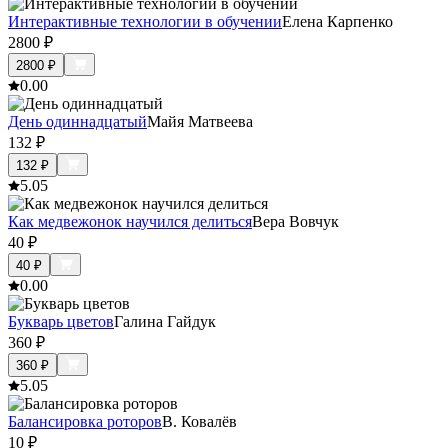
Интерактивные технологии в обучении
Елена Карпенко
2800
₽
2800
₽
0.0
0
День одиннадцатый
Майя Матвеева
132
₽
132
₽
5.0
5
Как медвежонок научился делиться
Вера Вовчук
40
₽
40
₽
0.0
0
Букварь цветов
Галина Гайдук
360
₽
360
₽
5.0
5
Балансировка роторов
В. Ковалёв
10
₽