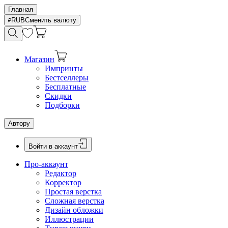
Главная
RUB
Сменить валюту
Магазин
Импринты
Бестселлеры
Бесплатные
Скидки
Подборки
Автору
Войти в аккаунт
Про-аккаунт
Редактор
Корректор
Простая верстка
Сложная верстка
Дизайн обложки
Иллюстрации