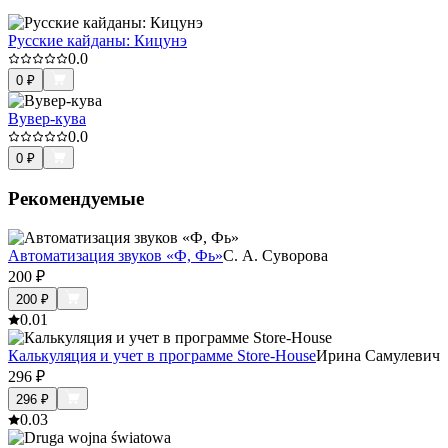
Русские кайданы: Кицунэ
0.0
0
₽
Вувер-кува
0.0
0
₽
Рекомендуемые
Автоматизация звуков «Ф, Фь»
С. А. Суворова
200
₽
200
₽
0.0
1
Калькуляция и учет в программе Store-House
Ирина Самулевич
296
₽
296
₽
0.0
3