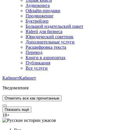
Тираж книги
Аудиокнига
Офлайн-продажи
Продвижение
Буктрейлер
Большой издательский пакет
Rideró для бизнеса
Юридический советник
Дополнительные услуги
Расшифровка текста
Перевод
Книги в аэропортах
Публикация
Все услуги
Кабинет
Кабинет
Уведомления
Отметить все как прочитанные
Показать ещё
18
+