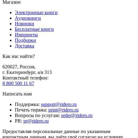
Магазин
Электронные книги
Аудиокниги
Новинки
Бесплатные книги
Импринты
Подборки
Доставка
Как нас найти?
620027
,
Россия
,
г. Екатеринбург, а/я 313
Контактный телефон
:
8 800 500 11 67
Написать нам
Поддержка
:
support@ridero.ru
Печать тиража
:
print@ridero.ru
Вопросы по услугам
:
order@ridero.ru
PR
:
pr@ridero.ru
Предоставляя персональные данные по указанным
контактным данным, вы даёте своё согласие на условиях,