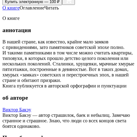
Купить
электронную — 100 ₽
О книге
Оглавление
Читать
О книге
аннотация
В нашей стране, как известно, крайне мало замков
с привидениями, зато памятников советской эпохе полно.
И такими памятниками в том числе можно считать квартиры,
типовухи, в которых прошло детство целого поколения или
нескольких поколений. Сталинки, хрущевки, мрачные хмурые
пятиэтажки, построенные в девяностые. Вот в таких домах,
хмурых «замках» советских и перестроечных эпох, в нашей
стране и обитают призраки.
Книга публикуется в авторской орфографии и пунктуации
об авторе
Виктор Бакэу
Виктор Бакэу — автор страшилок, баек и небылиц. Замечаю
странное и страшное. Знаю, что люди со всех концов света
боятся одинаково.