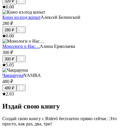
320
₽
0.0
0
Кино из-под копыт
Алексей Белинский
280
₽
280
₽
0.0
0
Монологи о Нас…
Алина Ермолаева
300
₽
300
₽
5.0
5
Чакраруна
NASIBA
480
₽
480
₽
2.0
3
Издай свою книгу
Создай свою книгу с Rideró бесплатно прямо сейчас. Это
просто, как раз, два, три!