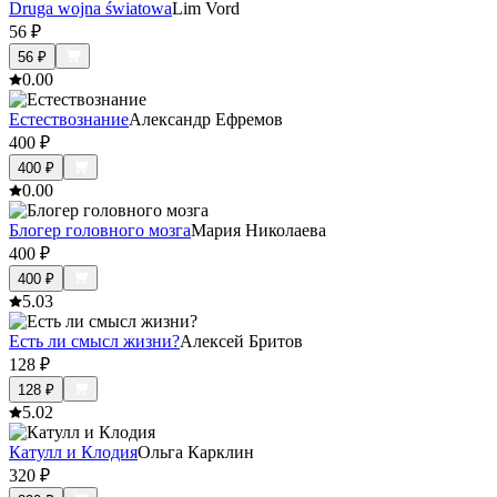
Druga wojna światowa
Lim Vord
56
₽
56
₽
0.0
0
Естествознание
Александр Ефремов
400
₽
400
₽
0.0
0
Блогер головного мозга
Мария Николаева
400
₽
400
₽
5.0
3
Есть ли смысл жизни?
Алексей Бритов
128
₽
128
₽
5.0
2
Катулл и Клодия
Ольга Карклин
320
₽