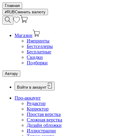
Главная
RUB
Сменить валюту
Магазин
Импринты
Бестселлеры
Бесплатные
Скидки
Подборки
Автору
Войти в аккаунт
Про-аккаунт
Редактор
Корректор
Простая верстка
Сложная верстка
Дизайн обложки
Иллюстрации