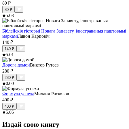
80
₽
80
₽
5.0
3
Біблейскія гісторыі Новага Запавету, ілюстраваныя паштовымі
маркамі
Лявон Карповіч
140
₽
140
₽
5.0
1
Дорога домой
Виктор Гутеев
280
₽
280
₽
0.0
0
Формула успеха
Михаил Расколов
400
₽
400
₽
5.0
5
Издай свою книгу