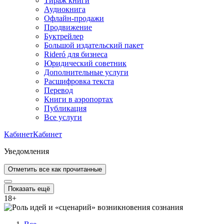
Тираж книги
Аудиокнига
Офлайн-продажи
Продвижение
Буктрейлер
Большой издательский пакет
Rideró для бизнеса
Юридический советник
Дополнительные услуги
Расшифровка текста
Перевод
Книги в аэропортах
Публикация
Все услуги
Кабинет
Кабинет
Уведомления
Отметить все как прочитанные
Показать ещё
18
+