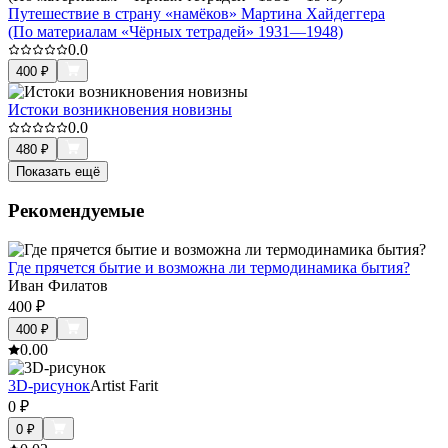
Путешествие в страну «намёков» Мартина Хайдеггера
(По материалам «Чёрных тетрадей» 1931—1948)
0.0
400
₽
Истоки возникновения новизны
0.0
480
₽
Показать ещё
Рекомендуемые
Где прячется бытие и возможна ли термодинамика бытия?
Иван Филатов
400
₽
400
₽
0.0
0
3D-рисунок
Artist Farit
0
₽
0
₽