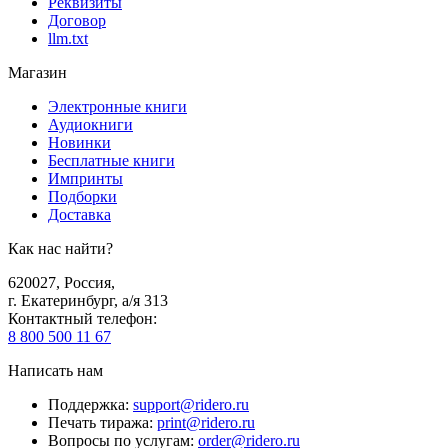
Реквизиты
Договор
llm.txt
Магазин
Электронные книги
Аудиокниги
Новинки
Бесплатные книги
Импринты
Подборки
Доставка
Как нас найти?
620027
,
Россия
,
г. Екатеринбург, а/я 313
Контактный телефон
:
8 800 500 11 67
Написать нам
Поддержка
:
support@ridero.ru
Печать тиража
:
print@ridero.ru
Вопросы по услугам
:
order@ridero.ru