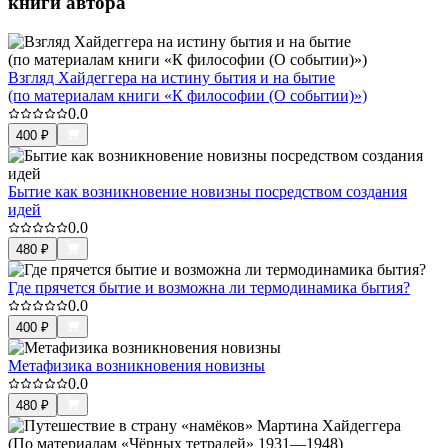
книги автора
Взгляд Хайдеггера на истину бытия и на бытие
(по материалам книги «К философии (О событии)»)
0.0
400
₽
Бытие как возникновение новизны посредством создания
идей
0.0
480
₽
Где прячется бытие и возможна ли термодинамика бытия?
0.0
400
₽
Метафизика возникновения новизны
0.0
480
₽