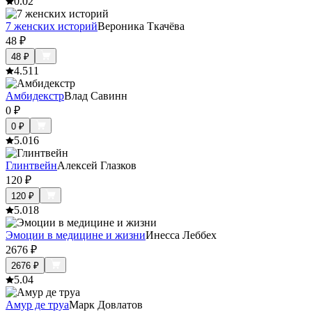
0.0
2
7 женских историй
Вероника Ткачёва
48
₽
48
₽
4.5
11
Амбидекстр
Влад Савинн
0
₽
0
₽
5.0
16
Глинтвейн
Алексей Глазков
120
₽
120
₽
5.0
18
Эмоции в медицине и жизни
Инесса Леббех
2676
₽
2676
₽
5.0
4
Амур де труа
Марк Довлатов