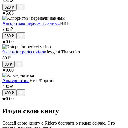
320
₽
320
₽
5.0
3
Алгоритмы передачи данных
ИВВ
280
₽
280
₽
0.0
0
9 steps for perfect vision
Jevgeni Tkatsenko
80
₽
80
₽
0.0
0
Альтернатива
Ник Форнит
400
₽
400
₽
0.0
0
Издай свою книгу
Создай свою книгу с Rideró бесплатно прямо сейчас. Это