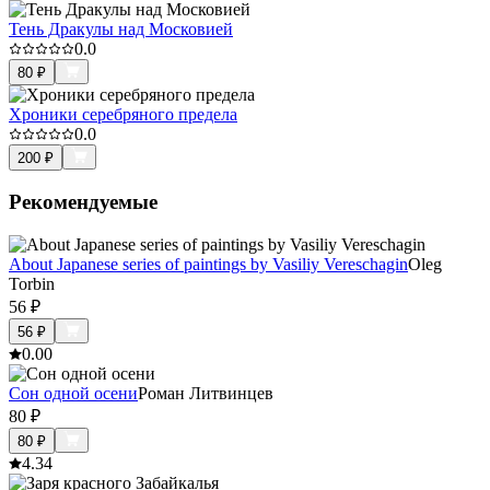
Тень Дракулы над Московией
0.0
80
₽
Хроники серебряного предела
0.0
200
₽
Рекомендуемые
About Japanese series of paintings by Vasiliy Vereschagin
Oleg
Torbin
56
₽
56
₽
0.0
0
Сон одной осени
Роман Литвинцев
80
₽
80
₽
4.3
4