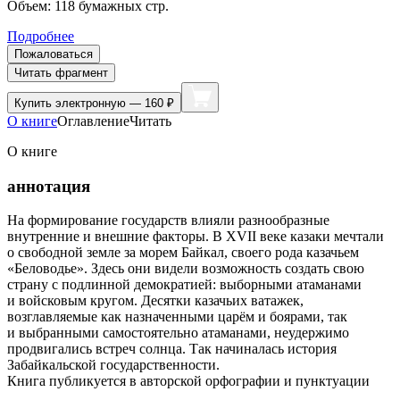
Объем:
118
бумажных стр.
Подробнее
Пожаловаться
Читать фрагмент
Купить
электронную — 160 ₽
О книге
Оглавление
Читать
О книге
аннотация
На формирование государств влияли разнообразные
внутренние и внешние факторы. В XVII веке казаки мечтали
о свободной земле за морем Байкал, своего рода казачьем
«Беловодье». Здесь они видели возможность создать свою
страну с подлинной демократией: выборными атаманами
и войсковым кругом. Десятки казачьих ватажек,
возглавляемые как назначенными царём и боярами, так
и выбранными самостоятельно атаманами, неудержимо
продвигались встреч солнца. Так начиналась история
Забайкальской государственности.
Книга публикуется в авторской орфографии и пунктуации