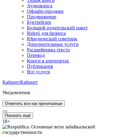
Тираж книги
Аудиокнига
Офлайн-продажи
Продвижение
Буктрейлер
Большой издательский пакет
Rideró для бизнеса
Юридический советник
Дополнительные услуги
Расшифровка текста
Перевод
Книги в аэропортах
Публикация
Все услуги
Кабинет
Кабинет
Уведомления
Отметить все как прочитанные
Показать ещё
18
+