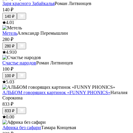
Заря красного Забайкалья
Роман Литвинцев
140
₽
140
₽
4.0
1
Метель
Александр Перемышлин
280
₽
280
₽
4.9
10
Счастье народов
Роман Литвинцев
100
₽
100
₽
5.0
3
АЛЬБОМ говорящих картинок «FUNNY PHONICS»
Наталия
Сорокина
833
₽
833
₽
0.0
0
Африка без сафари
Тамара Концевая