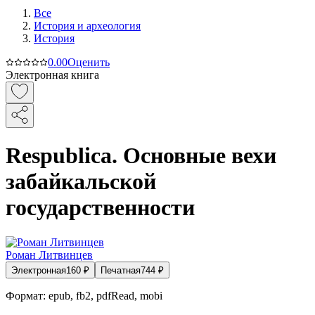
Все
История и археология
История
0.0
0
Оценить
Электронная книга
Respublica. Основные вехи
забайкальской
государственности
Роман Литвинцев
Электронная
160
₽
Печатная
744
₽
Формат:
epub, fb2, pdfRead, mobi