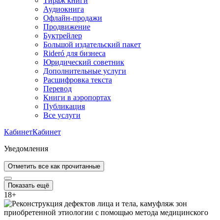
Тираж книги
Аудиокнига
Офлайн-продажи
Продвижение
Буктрейлер
Большой издательский пакет
Rideró для бизнеса
Юридический советник
Дополнительные услуги
Расшифровка текста
Перевод
Книги в аэропортах
Публикация
Все услуги
Кабинет
Кабинет
Уведомления
Отметить все как прочитанные
Показать ещё
18
+