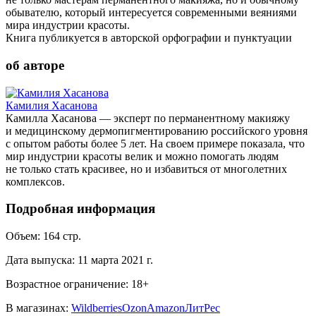
обывателю, который интересуется современными веяниями
мира индустрии красоты.
Книга публикуется в авторской орфографии и пунктуации
об авторе
Камилия Хасанова
Камилла Хасанова — эксперт по перманентному макияжу
и медицинскому дермопигментированию российского уровня
с опытом работы более 5 лет. На своем примере показала, что
мир индустрии красоты велик и можно помогать людям
не только стать красивее, но и избавиться от многолетних
комплексов.
Подробная информация
Объем:
164
стр.
Дата выпуска:
11 марта 2021 г.
Возрастное ограничение:
18
+
В магазинах:
Wildberries
Ozon
Amazon
ЛитРес