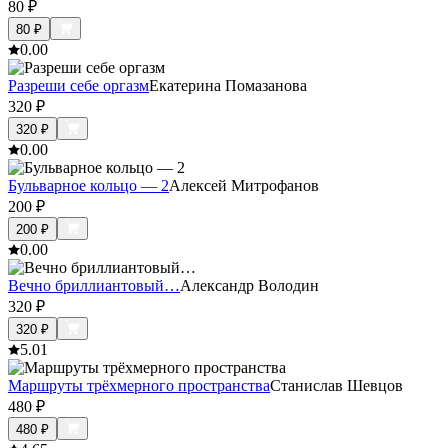
80
₽
80
₽
0.0
0
Разреши себе оргазм
Екатерина Помазанова
320
₽
320
₽
0.0
0
Бульварное кольцо — 2
Алексей Митрофанов
200
₽
200
₽
0.0
0
Вечно бриллиантовый…
Александр Володин
320
₽
320
₽
5.0
1
Маршруты трёхмерного пространства
Станислав Шевцов
480
₽
480
₽