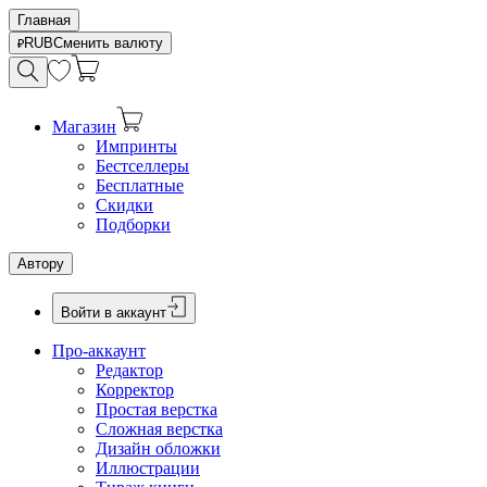
Главная
RUB
Сменить валюту
Магазин
Импринты
Бестселлеры
Бесплатные
Скидки
Подборки
Автору
Войти в аккаунт
Про-аккаунт
Редактор
Корректор
Простая верстка
Сложная верстка
Дизайн обложки
Иллюстрации