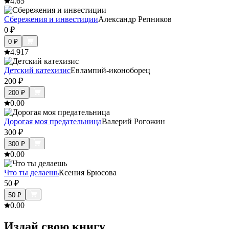
4.6
5
Cбережения и инвестиции
Александр Репников
0
₽
0
₽
4.9
17
Детский катехизис
Евлампий-иконоборец
200
₽
200
₽
0.0
0
Дорогая моя предательница
Валерий Рогожин
300
₽
300
₽
0.0
0
Что ты делаешь
Ксения Брюсова
50
₽
50
₽
0.0
0
Издай свою книгу