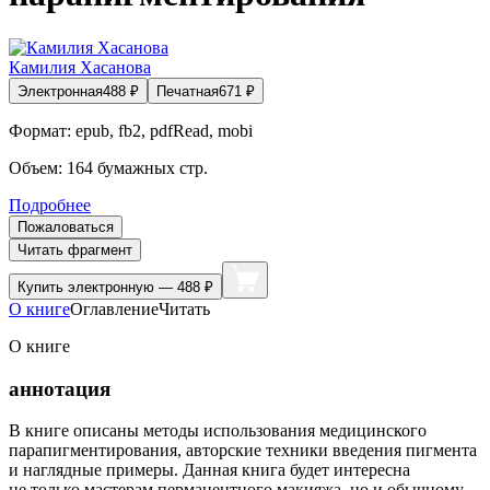
Камилия Хасанова
Электронная
488
₽
Печатная
671
₽
Формат:
epub, fb2, pdfRead, mobi
Объем:
164
бумажных стр.
Подробнее
Пожаловаться
Читать фрагмент
Купить
электронную — 488 ₽
О книге
Оглавление
Читать
О книге
аннотация
В книге описаны методы использования медицинского
парапигментирования, авторские техники введения пигмента
и наглядные примеры. Данная книга будет интересна
не только мастерам перманентного макияжа, но и обычному