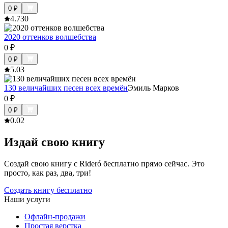
0
₽
4.7
30
2020 оттенков волшебства
0
₽
0
₽
5.0
3
130 величайших песен всех времён
Эмиль Марков
0
₽
0
₽
0.0
2
Издай свою книгу
Создай свою книгу с Rideró бесплатно прямо сейчас. Это
просто, как раз, два, три!
Создать книгу бесплатно
Наши услуги
Офлайн-продажи
Простая верстка