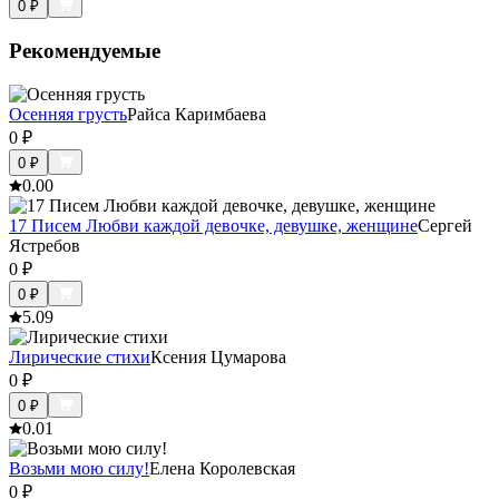
0
₽
Рекомендуемые
Осенняя грусть
Райса Каримбаева
0
₽
0
₽
0.0
0
17 Писем Любви каждой девочке, девушке, женщине
Сергей
Ястребов
0
₽
0
₽
5.0
9
Лирические стихи
Ксения Цумарова
0
₽
0
₽
0.0
1
Возьми мою силу!
Елена Королевская
0
₽