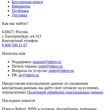
Бесплатные книги
Импринты
Подборки
Доставка
Как нас найти?
620027
,
Россия
,
г. Екатеринбург, а/я 313
Контактный телефон
:
8 800 500 11 67
Написать нам
Поддержка
:
support@ridero.ru
Печать тиража
:
print@ridero.ru
Вопросы по услугам
:
order@ridero.ru
PR
:
pr@ridero.ru
Предоставляя персональные данные по указанным
контактным данным, вы даёте своё согласие на условиях,
определенных
Политикой обработки персональных данных
Последние новости
Плюсы Rideró, ISBN в подарок, буктрейлеры, вебинары