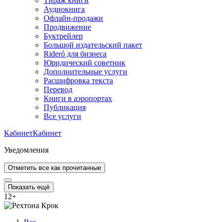
Тираж книги
Аудиокнига
Офлайн-продажи
Продвижение
Буктрейлер
Большой издательский пакет
Rideró для бизнеса
Юридический советник
Дополнительные услуги
Расшифровка текста
Перевод
Книги в аэропортах
Публикация
Все услуги
Кабинет
Кабинет
Уведомления
Отметить все как прочитанные
Показать ещё
12
+