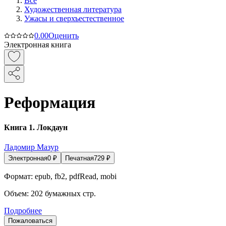
Все
Художественная литература
Ужасы и сверхъестественное
0.0
0
Оценить
Электронная книга
Реформация
Книга 1. Локдаун
Ладомир Мазур
Электронная
0
₽
Печатная
729
₽
Формат:
epub, fb2, pdfRead, mobi
Объем:
202
бумажных стр.
Подробнее
Пожаловаться