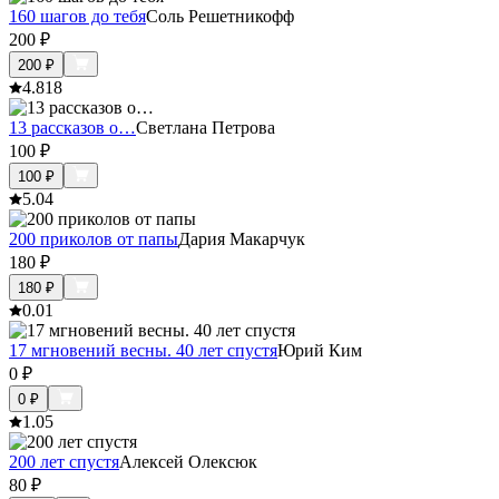
160 шагов до тебя
Соль Решетникофф
200
₽
200
₽
4.8
18
13 рассказов о…
Светлана Петрова
100
₽
100
₽
5.0
4
200 приколов от папы
Дария Макарчук
180
₽
180
₽
0.0
1
17 мгновений весны. 40 лет спустя
Юрий Ким
0
₽
0
₽
1.0
5
200 лет спустя
Алексей Олексюк
80
₽