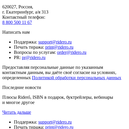
620027
,
Россия
,
г. Екатеринбург, а/я 313
Контактный телефон
:
8 800 500 11 67
Написать нам
Поддержка
:
support@ridero.ru
Печать тиража
:
print@ridero.ru
Вопросы по услугам
:
order@ridero.ru
PR
:
pr@ridero.ru
Предоставляя персональные данные по указанным
контактным данным, вы даёте своё согласие на условиях,
определенных
Политикой обработки персональных данных
Последние новости
Плюсы Rideró, ISBN в подарок, буктрейлеры, вебинары
и многое другое
Читать дальше
Поддержка
:
support@ridero.ru
Печать тиража
:
print@ridero.ru