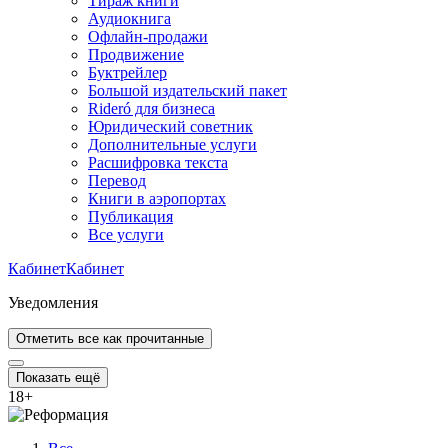
Тираж книги
Аудиокнига
Офлайн-продажи
Продвижение
Буктрейлер
Большой издательский пакет
Rideró для бизнеса
Юридический советник
Дополнительные услуги
Расшифровка текста
Перевод
Книги в аэропортах
Публикация
Все услуги
Кабинет
Кабинет
Уведомления
Отметить все как прочитанные
Показать ещё
18
+