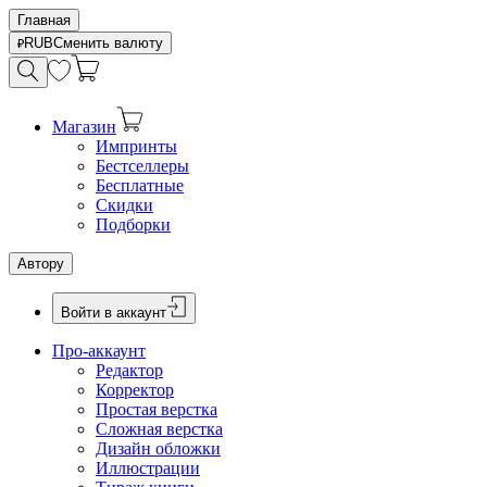
Главная
RUB
Сменить валюту
Магазин
Импринты
Бестселлеры
Бесплатные
Скидки
Подборки
Автору
Войти в аккаунт
Про-аккаунт
Редактор
Корректор
Простая верстка
Сложная верстка
Дизайн обложки
Иллюстрации