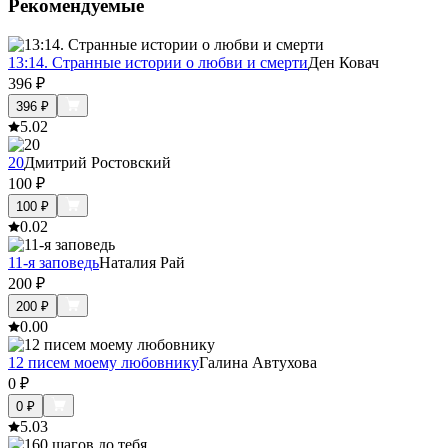
Рекомендуемые
13:14. Странные истории о любви и смерти
Ден Ковач
396
₽
396
₽
5.0
2
20
Дмитрий Ростовский
100
₽
100
₽
0.0
2
11-я заповедь
Наталия Рай
200
₽
200
₽
0.0
0
12 писем моему любовнику
Галина Автухова
0
₽
0
₽
5.0
3