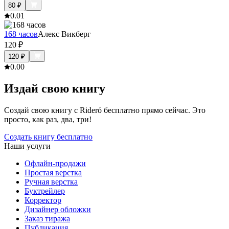
80
₽
0.0
1
168 часов
Алекс Викберг
120
₽
120
₽
0.0
0
Издай свою книгу
Создай свою книгу с Rideró бесплатно прямо сейчас. Это
просто, как раз, два, три!
Создать книгу бесплатно
Наши услуги
Офлайн-продажи
Простая верстка
Ручная верстка
Буктрейлер
Корректор
Дизайнер обложки
Заказ тиража
Публикация