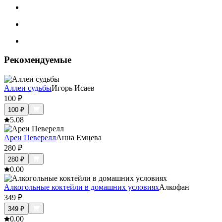
Рекомендуемые
Аллеи судьбы
Игорь Исаев
100
₽
100
₽
5.0
8
Ареи Певерелл
Анна Емцева
280
₽
280
₽
0.0
0
Алкогольные коктейли в домашних условиях
Алкофан
349
₽
349
₽
0.0
0