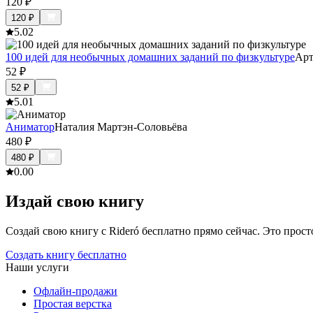
120
₽
120
₽
5.0
2
100 идей для необычных домашних заданий по физкультуре
Арт
52
₽
52
₽
5.0
1
Аниматор
Наталия Мартэн-Соловьёва
480
₽
480
₽
0.0
0
Издай свою книгу
Создай свою книгу с Rideró бесплатно прямо сейчас. Это просто,
Создать книгу бесплатно
Наши услуги
Офлайн-продажи
Простая верстка