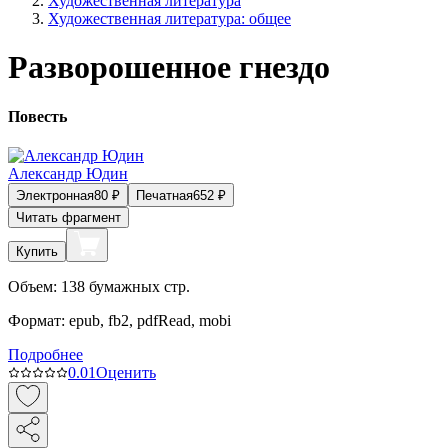
Художественная литература
Художественная литература: общее
Разворошенное гнездо
Повесть
Александр Юдин
Электронная
80
₽
Печатная
652
₽
Читать фрагмент
Купить
Объем:
138
бумажных стр.
Формат:
epub, fb2, pdfRead, mobi
Подробнее
0.0
1
Оценить