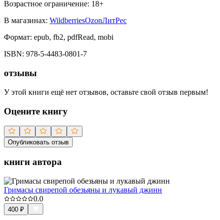
Возрастное ограничение:
18
+
В магазинах:
Wildberries
Ozon
ЛитРес
Формат:
epub, fb2, pdfRead, mobi
ISBN:
978-5-4483-0801-7
отзывы
У этой книги ещё нет отзывов, оставьте свой отзыв первым!
Оцените книгу
Опубликовать отзыв
книги автора
Гримасы свирепой обезьяны и лукавый джинн
0.0
400
₽