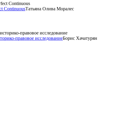
ct Continuous
Татьяна Олива Моралес
торико-правовое исследование
Борис Хачатурян