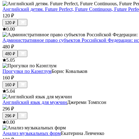
Английский детям. Future Perfect, Future Continuous, Future Perfe
120
₽
120
₽
0.0
0
Административное право субъектов Российской Федерации: ис
480
₽
480
₽
5.0
5
Прогулки по Каэнглум
Борис Ковальков
160
₽
160
₽
5.0
4
Английский язык для мужчин
Джереми Томпсон
296
₽
296
₽
0.0
0
Анализ музыкальных форм
Екатерина Левченко