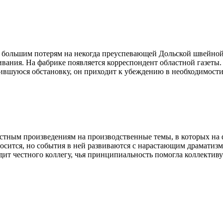
 к большим потерям на некогда преуспевающей Дольской швейн
вания. На фабрике появляется корреспондент областной газеты.
ожившуюся обстановку, он приходит к убеждению в необходимос
естным произведениям на производственные темы, в которых н
осится, но события в ней развиваются с нарастающим драматизм
т честного коллегу, чья принципиальность помогла коллективу