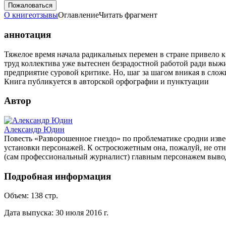
Пожаловаться
О книге
отзывы
Оглавление
Читать фрагмент
аннотация
Тяжелое время начала радикальных перемен в стране привело
труд коллектива уже вытеснен безрадостной работой ради выжи
предприятие суровой критике. Но, шаг за шагом вникая в сл
Книга публикуется в авторской орфографии и пунктуации
Автор
Александр Юдин
Повесть «Разворошенное гнездо» по проблематике сродни изв
установки персонажей. К остросюжетным она, пожалуй, не отн
(сам профессиональный журналист) главным персонажем выводи
Подробная информация
Объем:
138
стр.
Дата выпуска:
30 июля 2016 г.