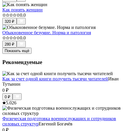
Как понять женщин
0.0
320
₽
Обыкновенное безумие. Норма и патология
0.0
280
₽
Показать ещё
Рекомендуемые
Как за счет одной книги получить тысячи читателей
Иван
Тутынин
0
₽
0
₽
5.0
26
Физическая подготовка военнослужащих и сотрудников
силовых структур
Евгений Богачёв
0
₽