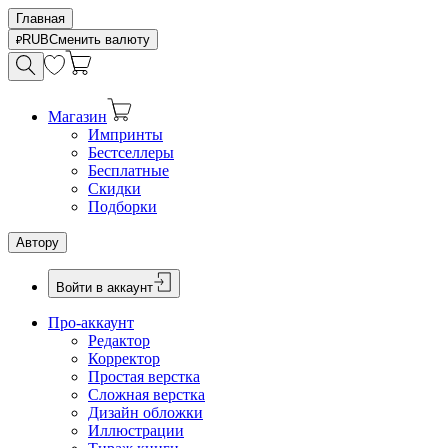
Главная
RUB
Сменить валюту
Магазин
Импринты
Бестселлеры
Бесплатные
Скидки
Подборки
Автору
Войти в аккаунт
Про-аккаунт
Редактор
Корректор
Простая верстка
Сложная верстка
Дизайн обложки
Иллюстрации