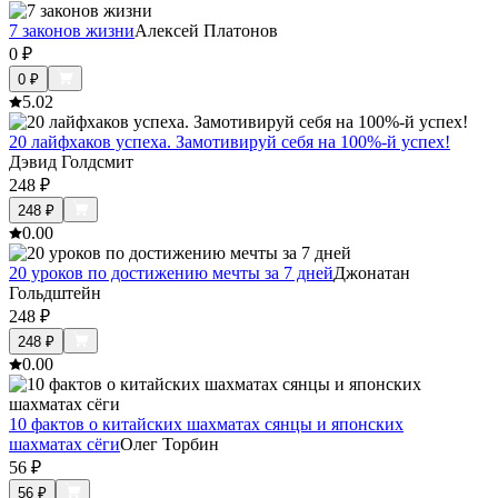
7 законов жизни
Алексей Платонов
0
₽
0
₽
5.0
2
20 лайфхаков успеха. Замотивируй себя на 100%-й успех!
Дэвид Голдсмит
248
₽
248
₽
0.0
0
20 уроков по достижению мечты за 7 дней
Джонатан
Гольдштейн
248
₽
248
₽
0.0
0
10 фактов о китайских шахматах сянцы и японских
шахматах сёги
Олег Торбин
56
₽
56
₽