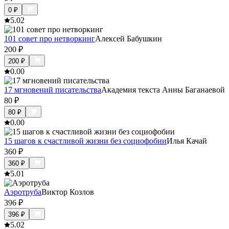
0
₽
5.0
2
101 совет про нетворкинг
Алексей Бабушкин
200
₽
200
₽
0.0
0
17 мгновений писательства
Академия текста Анны Баганаевой
80
₽
80
₽
0.0
0
15 шагов к счастливой жизни без социофобии
Илья Качай
360
₽
360
₽
5.0
1
Аэротруба
Виктор Козлов
396
₽
396
₽
5.0
2