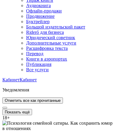
Тираж книги
Аудиокнига
Офлайн-продажи
Продвижение
Буктрейлер
Большой издательский пакет
Rideró для бизнеса
Юридический советник
Дополнительные услуги
Расшифровка текста
Перевод
Книги в аэропортах
Публикация
Все услуги
Кабинет
Кабинет
Уведомления
Отметить все как прочитанные
Показать ещё
18
+