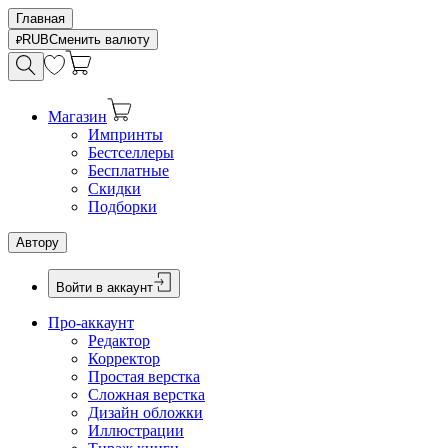
Главная
RUB
Сменить валюту
Магазин
Импринты
Бестселлеры
Бесплатные
Скидки
Подборки
Автору
Войти в аккаунт
Про-аккаунт
Редактор
Корректор
Простая верстка
Сложная верстка
Дизайн обложки
Иллюстрации