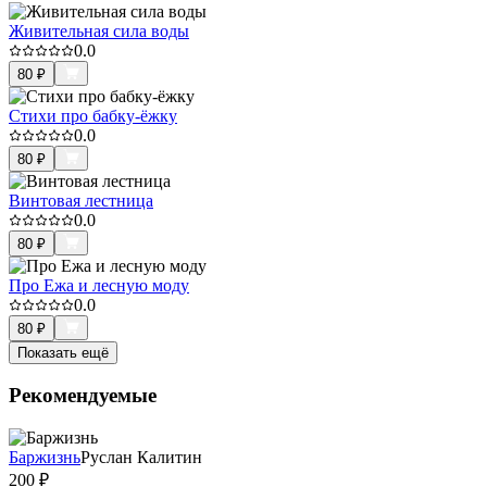
Живительная сила воды
0.0
80
₽
Стихи про бабку-ёжку
0.0
80
₽
Винтовая лестница
0.0
80
₽
Про Ежа и лесную моду
0.0
80
₽
Показать ещё
Рекомендуемые
Баржизнь
Руслан Калитин
200
₽