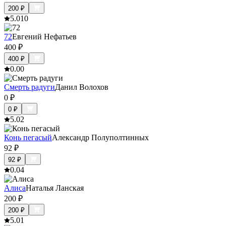
200
₽
5.0
10
72
Евгений Нефатьев
400
₽
400
₽
0.0
0
Смерть радуги
Данил Волохов
0
₽
0
₽
5.0
2
Конь пегасый
Александр Полуполтинных
92
₽
92
₽
0.0
4
Алиса
Наталья Ланская
200
₽
200
₽
5.0
1