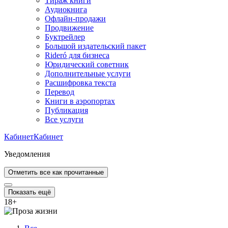
Тираж книги
Аудиокнига
Офлайн-продажи
Продвижение
Буктрейлер
Большой издательский пакет
Rideró для бизнеса
Юридический советник
Дополнительные услуги
Расшифровка текста
Перевод
Книги в аэропортах
Публикация
Все услуги
Кабинет
Кабинет
Уведомления
Отметить все как прочитанные
Показать ещё
18
+