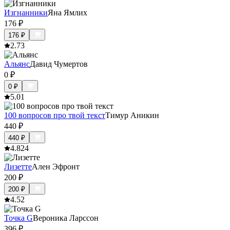
Изгнанники
Яна Ямлих
176
₽
176
₽
2.7
3
Альянс
Давид Чумертов
0
₽
0
₽
5.0
1
100 вопросов про твой текст
Тимур Аникин
440
₽
440
₽
4.8
24
Лизетте
Ален Эфронт
200
₽
200
₽
4.5
2
Точка G
Вероника Ларссон
396
₽