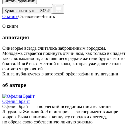
Читать фрагмент
Купить
печатную — 842 ₽
О книге
Оглавление
Читать
О книге
аннотация
Синегорье всегда считалось заброшенным городком.
Молодежь старается покинуть отчий дом, как только выпадает
такая возможность, а оставшиеся редкие жители будто чего-то
боятся. И всё из-за местной школы, которая уже долгие годы
считается проклятой.
Книга публикуется в авторской орфографии и пунктуации
об авторе
Офелия Брайт
Офелия Брайт — творческий псевдоним писательницы
Людмилы Жирковой. Эта история — эксперимент в жанре
хоррор. Была написана к конкурсу городских легенд,
но обрела свою собственную личную жизнью