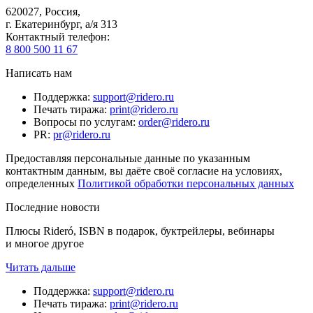
620027
,
Россия
,
г. Екатеринбург, а/я 313
Контактный телефон
:
8 800 500 11 67
Написать нам
Поддержка
:
support@ridero.ru
Печать тиража
:
print@ridero.ru
Вопросы по услугам
:
order@ridero.ru
PR
:
pr@ridero.ru
Предоставляя персональные данные по указанным
контактным данным, вы даёте своё согласие на условиях,
определенных
Политикой обработки персональных данных
Последние новости
Плюсы Rideró, ISBN в подарок, буктрейлеры, вебинары
и многое другое
Читать дальше
Поддержка
:
support@ridero.ru
Печать тиража
:
print@ridero.ru