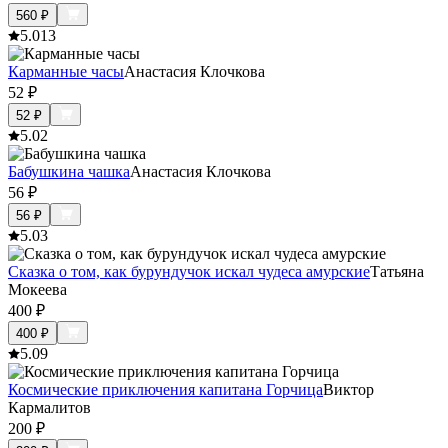
560
₽
5.0
13
Карманные часы
Анастасия Клочкова
52
₽
52
₽
5.0
2
Бабушкина чашка
Анастасия Клочкова
56
₽
56
₽
5.0
3
Сказка о том, как бурундучок искал чудеса амурские
Татьяна
Мокеева
400
₽
400
₽
5.0
9
Космические приключения капитана Горчица
Виктор
Кармалитов
200
₽