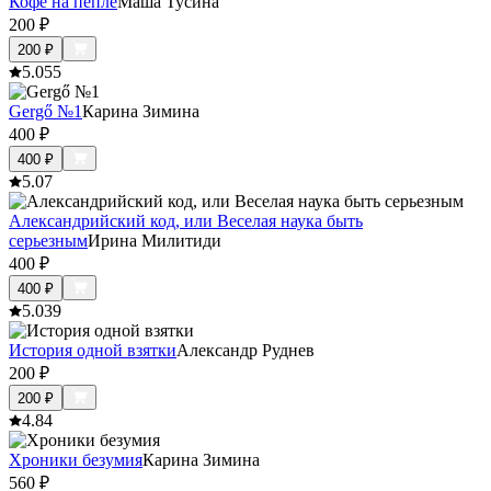
Кофе на пепле
Маша Тусина
200
₽
200
₽
5.0
55
Gergő №1
Карина Зимина
400
₽
400
₽
5.0
7
Александрийский код, или Веселая наука быть
серьезным
Ирина Милитиди
400
₽
400
₽
5.0
39
История одной взятки
Александр Руднев
200
₽
200
₽
4.8
4
Хроники безумия
Карина Зимина
560
₽