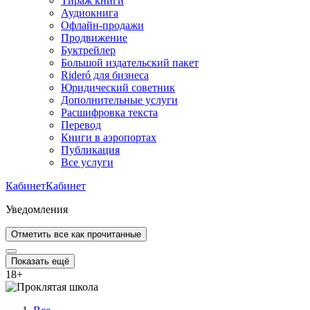
Тираж книги
Аудиокнига
Офлайн-продажи
Продвижение
Буктрейлер
Большой издательский пакет
Rideró для бизнеса
Юридический советник
Дополнительные услуги
Расшифровка текста
Перевод
Книги в аэропортах
Публикация
Все услуги
Кабинет
Кабинет
Уведомления
Отметить все как прочитанные
Показать ещё
18
+