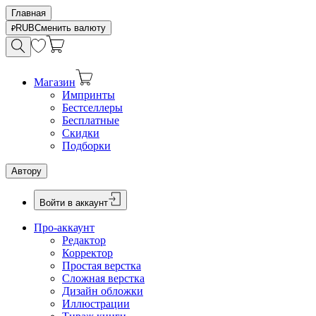
Главная
RUB
Сменить валюту
Магазин
Импринты
Бестселлеры
Бесплатные
Скидки
Подборки
Автору
Войти в аккаунт
Про-аккаунт
Редактор
Корректор
Простая верстка
Сложная верстка
Дизайн обложки
Иллюстрации