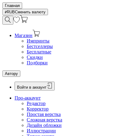
Главная
RUB
Сменить валюту
Магазин
Импринты
Бестселлеры
Бесплатные
Скидки
Подборки
Автору
Войти в аккаунт
Про-аккаунт
Редактор
Корректор
Простая верстка
Сложная верстка
Дизайн обложки
Иллюстрации