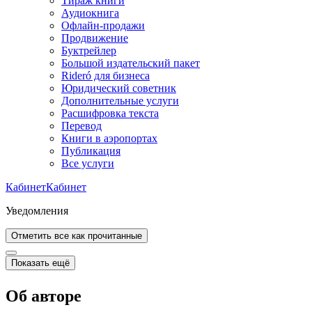
Тираж книги
Аудиокнига
Офлайн-продажи
Продвижение
Буктрейлер
Большой издательский пакет
Rideró для бизнеса
Юридический советник
Дополнительные услуги
Расшифровка текста
Перевод
Книги в аэропортах
Публикация
Все услуги
Кабинет
Кабинет
Уведомления
Отметить все как прочитанные
Показать ещё
Об авторе