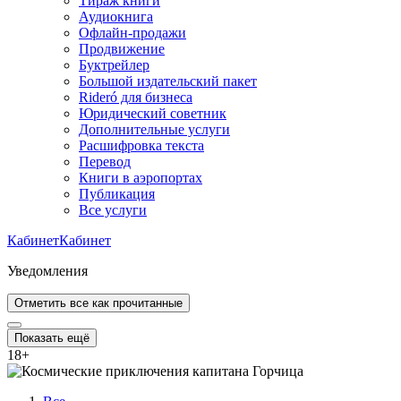
Тираж книги
Аудиокнига
Офлайн-продажи
Продвижение
Буктрейлер
Большой издательский пакет
Rideró для бизнеса
Юридический советник
Дополнительные услуги
Расшифровка текста
Перевод
Книги в аэропортах
Публикация
Все услуги
Кабинет
Кабинет
Уведомления
Отметить все как прочитанные
Показать ещё
18
+