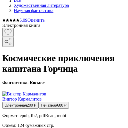
Все
Художественная литература
Научная фантастика
5.0
9
Оценить
Электронная книга
Космические приключения
капитана Горчица
Фантастика. Космос
Виктор Кармалитов
Электронная
200
₽
Печатная
680
₽
Формат:
epub, fb2, pdfRead, mobi
Объем:
124
бумажных стр.