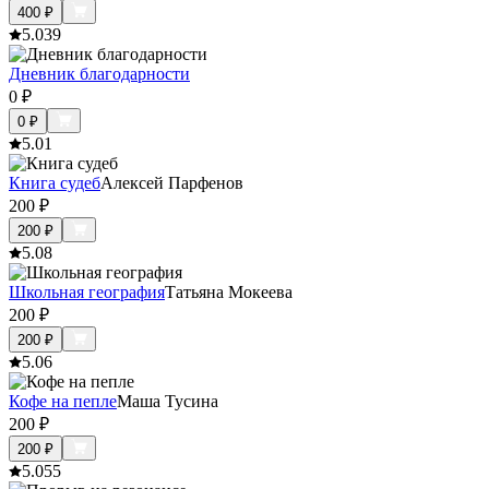
400
₽
5.0
39
Дневник благодарности
0
₽
0
₽
5.0
1
Книга судеб
Алексей Парфенов
200
₽
200
₽
5.0
8
Школьная география
Татьяна Мокеева
200
₽
200
₽
5.0
6
Кофе на пепле
Маша Тусина
200
₽
200
₽
5.0
55