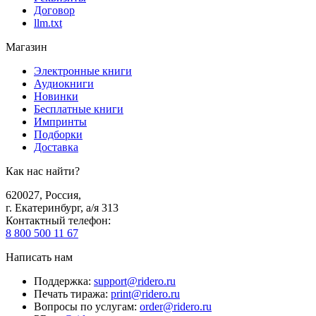
Договор
llm.txt
Магазин
Электронные книги
Аудиокниги
Новинки
Бесплатные книги
Импринты
Подборки
Доставка
Как нас найти?
620027
,
Россия
,
г. Екатеринбург, а/я 313
Контактный телефон
:
8 800 500 11 67
Написать нам
Поддержка
:
support@ridero.ru
Печать тиража
:
print@ridero.ru
Вопросы по услугам
:
order@ridero.ru