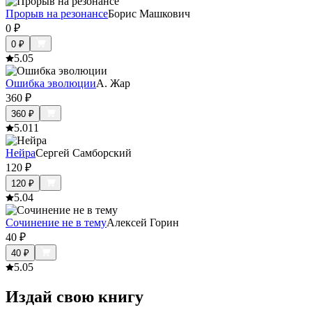
Прорыв на резонансе
Борис Машкович
0
₽
0
₽
5.0
5
Ошибка эволюции
А. Жар
360
₽
360
₽
5.0
11
Нейра
Сергей Самборский
120
₽
120
₽
5.0
4
Сочинение не в тему
Алексей Горин
40
₽
40
₽
5.0
5
Издай свою книгу