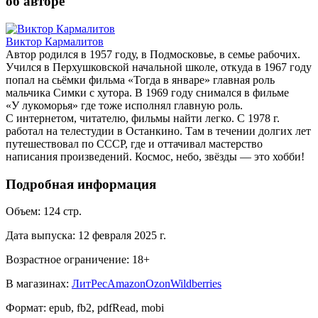
об авторе
Виктор Кармалитов
Автор родился в 1957 году, в Подмосковье, в семье рабочих.
Учился в Перхушковской начальной школе, откуда в 1967 году
попал на сьёмки фильма «Тогда в январе» главная роль
мальчика Симки с хутора. В 1969 году снимался в фильме
«У лукоморья» где тоже исполнял главную роль.
С интернетом, читателю, фильмы найти легко. С 1978 г.
работал на телестудии в Останкино. Там в течении долгих лет
путешествовал по СССР, где и оттачивал мастерство
написания произведений. Космос, небо, звёзды — это хобби!
Подробная информация
Объем:
124
стр.
Дата выпуска:
12 февраля 2025 г.
Возрастное ограничение:
18
+
В магазинах:
ЛитРес
Amazon
Ozon
Wildberries
Формат:
epub, fb2, pdfRead, mobi