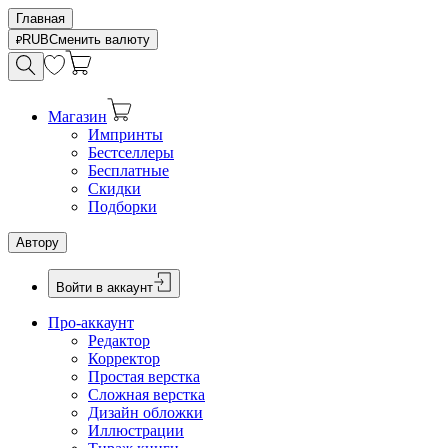
Главная
RUB
Сменить валюту
Магазин
Импринты
Бестселлеры
Бесплатные
Скидки
Подборки
Автору
Войти в аккаунт
Про-аккаунт
Редактор
Корректор
Простая верстка
Сложная верстка
Дизайн обложки
Иллюстрации