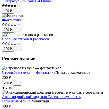
Литературный салат «Оливье»
5.0
100
₽
Фантастика
0.0
200
₽
Сборник стихов и рассказов
0.0
200
₽
Рекомендуемые
Стрельба из лука — фантастика?
Виктор Кармалитов
200
₽
200
₽
5.0
4
Александрийский код, или Веселая наука быть
серьезным
Ирина Милитиди
400
₽