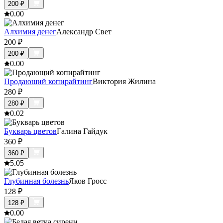
200
₽
0.0
0
Алхимия денег
Александр Свет
200
₽
200
₽
0.0
0
Продающий копирайтинг
Виктория Жилина
280
₽
280
₽
0.0
2
Букварь цветов
Галина Гайдук
360
₽
360
₽
5.0
5
Глубинная болезнь
Яков Гросс
128
₽
128
₽
0.0
0