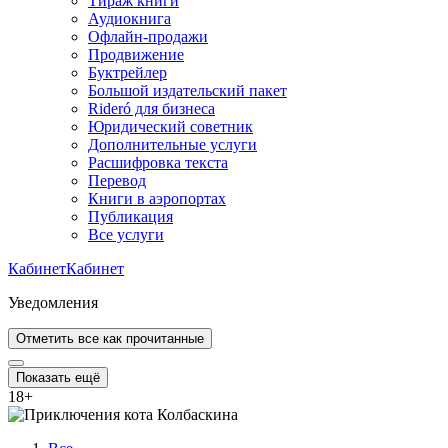
Тираж книги
Аудиокнига
Офлайн-продажи
Продвижение
Буктрейлер
Большой издательский пакет
Rideró для бизнеса
Юридический советник
Дополнительные услуги
Расшифровка текста
Перевод
Книги в аэропортах
Публикация
Все услуги
Кабинет
Кабинет
Уведомления
Отметить все как прочитанные
Показать ещё
18
+