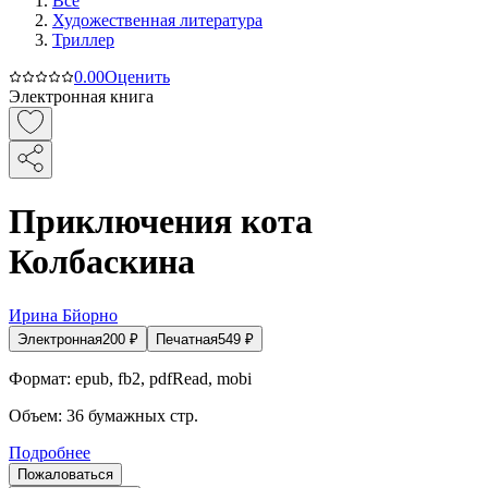
Все
Художественная литература
Триллер
0.0
0
Оценить
Электронная книга
Приключения кота
Колбаскина
Ирина Бйорно
Электронная
200
₽
Печатная
549
₽
Формат:
epub, fb2, pdfRead, mobi
Объем:
36
бумажных стр.
Подробнее
Пожаловаться