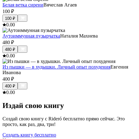
Белая ветка сирени
Вячеслав Агаев
100
₽
100
₽
0.0
0
Аутоиммунная пузырчатка
Наталия Махнева
480
₽
480
₽
0.0
0
Из пышки — в худышки. Личный опыт похудения
Евгения
Иванова
400
₽
400
₽
0.0
0
Издай свою книгу
Создай свою книгу с Rideró бесплатно прямо сейчас. Это
просто, как раз, два, три!
Создать книгу бесплатно