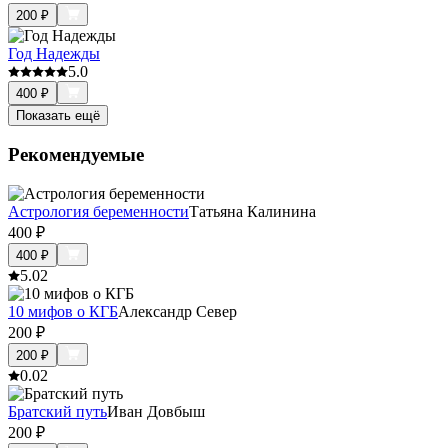
200
₽
Год Надежды
5.0
400
₽
Показать ещё
Рекомендуемые
Астрология беременности
Татьяна Калинина
400
₽
400
₽
5.0
2
10 мифов о КГБ
Александр Север
200
₽
200
₽
0.0
2
Братский путь
Иван Довбыш
200
₽