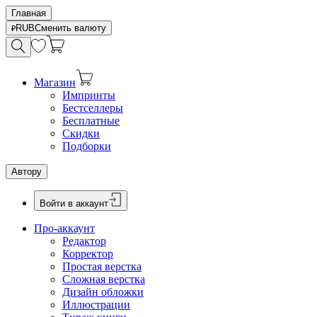
Главная
RUB
Сменить валюту
Магазин
Импринты
Бестселлеры
Бесплатные
Скидки
Подборки
Автору
Войти в аккаунт
Про-аккаунт
Редактор
Корректор
Простая верстка
Сложная верстка
Дизайн обложки
Иллюстрации