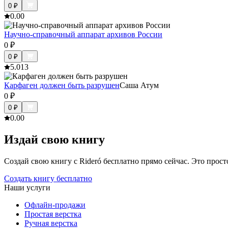
0
₽
0.0
0
Научно-справочный аппарат архивов России
0
₽
0
₽
5.0
13
Карфаген должен быть разрушен
Саша Атум
0
₽
0
₽
0.0
0
Издай свою книгу
Создай свою книгу с Rideró бесплатно прямо сейчас. Это просто,
Создать книгу бесплатно
Наши услуги
Офлайн-продажи
Простая верстка
Ручная верстка