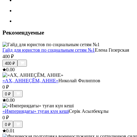
Рекомендуемые
Гайд для юристов по социальным сетям №1
Елена Гизерская
400
₽
400
₽
0.0
0
«АХ, АННЕҪӖМ, АННЕ»
Николай Филиппов
0
₽
0
₽
0.0
0
«Империядағы» туған күн кеші
Серік Асылбекұлы
0
₽
0
₽
0.0
1