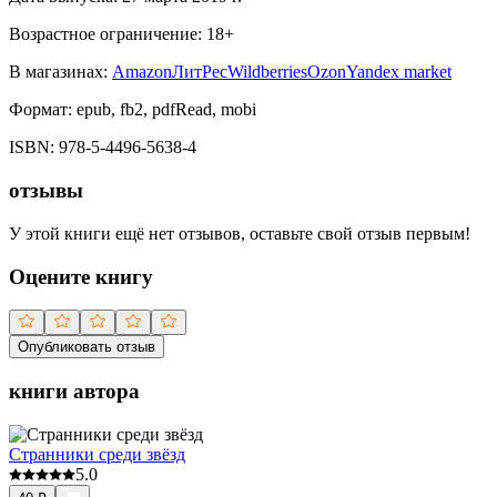
Возрастное ограничение:
18
+
В магазинах:
Amazon
ЛитРес
Wildberries
Ozon
Yandex market
Формат:
epub, fb2, pdfRead, mobi
ISBN:
978-5-4496-5638-4
отзывы
У этой книги ещё нет отзывов, оставьте свой отзыв первым!
Оцените книгу
Опубликовать отзыв
книги автора
Странники среди звёзд
5.0