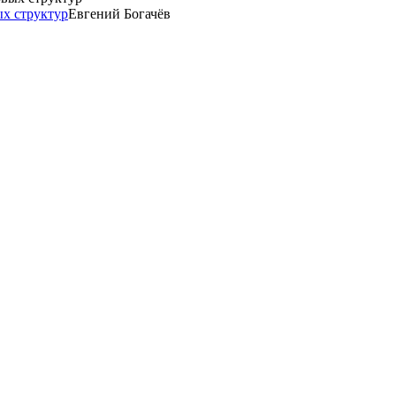
х структур
Евгений Богачёв