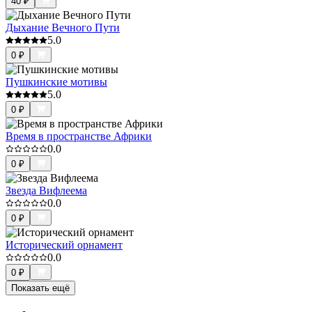
40
₽
Дыхание Вечного Пути
5.0
0
₽
Пушкинские мотивы
5.0
0
₽
Время в пространстве Африки
0.0
0
₽
Звезда Вифлеема
0.0
0
₽
Исторический орнамент
0.0
0
₽
Показать ещё