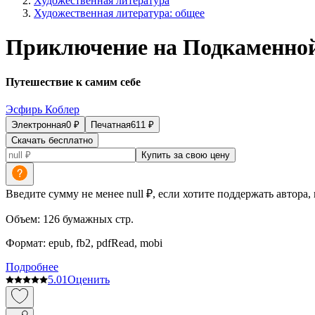
Художественная литература
Художественная литература: общее
Приключение на Подкаменной
Путешествие к самим себе
Эсфирь Коблер
Электронная
0
₽
Печатная
611
₽
Скачать бесплатно
Купить за свою цену
Введите сумму не менее null ₽, если хотите поддержать автора,
Объем:
126
бумажных стр.
Формат:
epub, fb2, pdfRead, mobi
Подробнее
5.0
1
Оценить