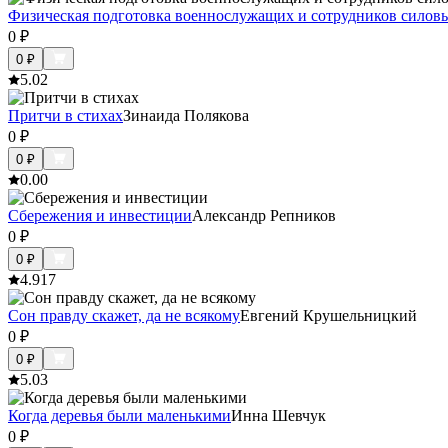
Физическая подготовка военнослужащих и сотрудников силовы
0
₽
0
₽
5.0
2
Притчи в стихах
Зинаида Полякова
0
₽
0
₽
0.0
0
Cбережения и инвестиции
Александр Репников
0
₽
0
₽
4.9
17
Сон правду скажет, да не всякому
Евгений Крушельницкий
0
₽
0
₽
5.0
3
Когда деревья были маленькими
Инна Шевчук
0
₽