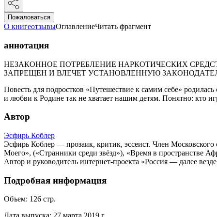
Пожаловаться
О книге
отзывы
Оглавление
Читать фрагмент
аннотация
НЕЗАКОННОЕ ПОТРЕБЛЕНИЕ НАРКОТИЧЕСКИХ СРЕДСТ
ЗАПРЕЩЕН И ВЛЕЧЕТ УСТАНОВЛЕННУЮ ЗАКОНОДАТЕ
Повесть для подростков «Путешествие к самим себе» родилась 
и любви к Родине так не хватает нашим детям. Понятно: кто иг
Автор
Эсфирь Коблер
Эсфирь Коблер — прозаик, критик, эссеист. Член Московского 
Моего», («Странники среди звёзд»), «Время в пространстве А
Автор и руководитель интернет-проекта «Россия — далее везде
Подробная информация
Объем:
126
стр.
Дата выпуска:
27 марта 2019 г.