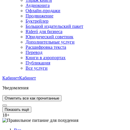
Тираж книги
Аудиокнига
Офлайн-продажи
Продвижение
Буктрейлер
Большой издательский пакет
Rideró для бизнеса
Юридический советник
Дополнительные услуги
Расшифровка текста
Перевод
Книги в аэропортах
Публикация
Все услуги
Кабинет
Кабинет
Уведомления
Отметить все как прочитанные
Показать ещё
18
+