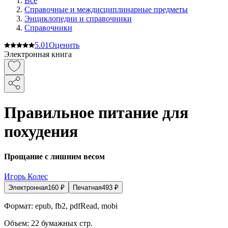
Все
Справочные и междисциплинарные предметы
Энциклопедии и справочники
Справочники
5.0
1
Оценить
Электронная книга
Правильное питание для
похудения
Прощание с лишним весом
Игорь Колес
Электронная
160
₽
Печатная
493
₽
Формат:
epub, fb2, pdfRead, mobi
Объем:
22
бумажных стр.