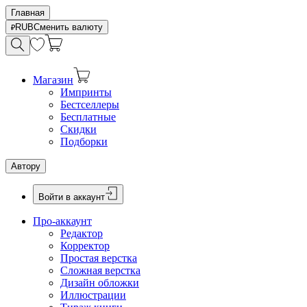
Главная
RUB
Сменить валюту
Магазин
Импринты
Бестселлеры
Бесплатные
Скидки
Подборки
Автору
Войти в аккаунт
Про-аккаунт
Редактор
Корректор
Простая верстка
Сложная верстка
Дизайн обложки
Иллюстрации