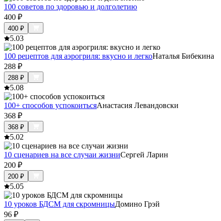
100 советов по здоровью и долголетию
400
₽
400
₽
5.0
3
100 рецептов для аэрогриля: вкусно и легко
Наталья Бибекина
288
₽
288
₽
5.0
8
100+ способов успокоиться
Анастасия Левандовски
368
₽
368
₽
5.0
2
10 сценариев на все случаи жизни
Сергей Ларин
200
₽
200
₽
5.0
5
10 уроков БДСМ для скромницы
Домино Грэй
96
₽