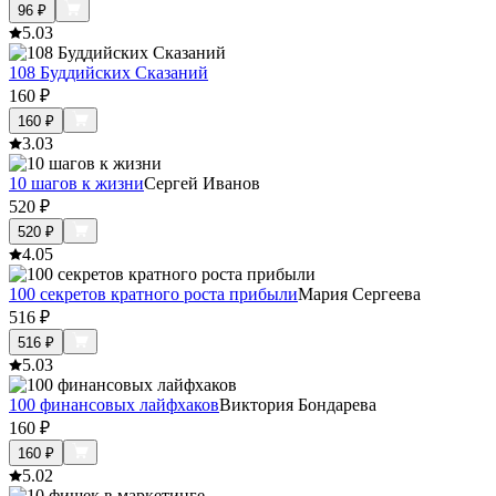
96
₽
5.0
3
108 Буддийских Сказаний
160
₽
160
₽
3.0
3
10 шагов к жизни
Сергей Иванов
520
₽
520
₽
4.0
5
100 секретов кратного роста прибыли
Мария Сергеева
516
₽
516
₽
5.0
3
100 финансовых лайфхаков
Виктория Бондарева
160
₽
160
₽
5.0
2