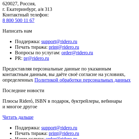
620027
,
Россия
,
г. Екатеринбург, а/я 313
Контактный телефон
:
8 800 500 11 67
Написать нам
Поддержка
:
support@ridero.ru
Печать тиража
:
print@ridero.ru
Вопросы по услугам
:
order@ridero.ru
PR
:
pr@ridero.ru
Предоставляя персональные данные по указанным
контактным данным, вы даёте своё согласие на условиях,
определенных
Политикой обработки персональных данных
Последние новости
Плюсы Rideró, ISBN в подарок, буктрейлеры, вебинары
и многое другое
Читать дальше
Поддержка
:
support@ridero.ru
Печать тиража
:
print@ridero.ru
Наши услуги
:
order@ridero.ru