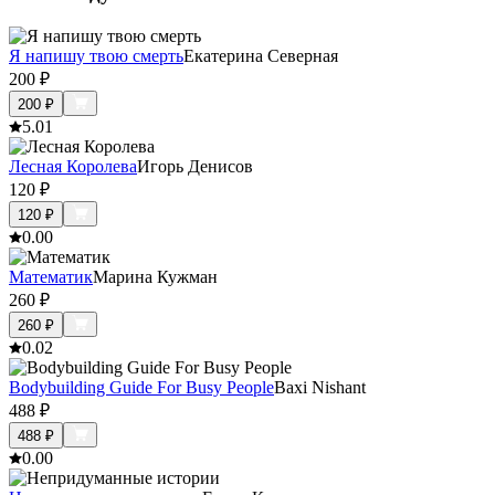
Я напишу твою смерть
Екатерина Северная
200
₽
200
₽
5.0
1
Лесная Королева
Игорь Денисов
120
₽
120
₽
0.0
0
Математик
Марина Кужман
260
₽
260
₽
0.0
2
Bodybuilding Guide For Busy People
Baxi Nishant
488
₽
488
₽
0.0
0