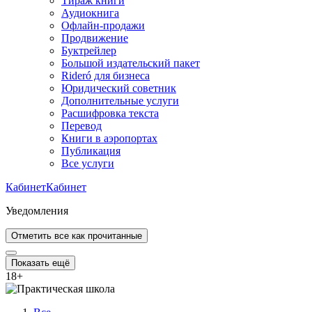
Тираж книги
Аудиокнига
Офлайн-продажи
Продвижение
Буктрейлер
Большой издательский пакет
Rideró для бизнеса
Юридический советник
Дополнительные услуги
Расшифровка текста
Перевод
Книги в аэропортах
Публикация
Все услуги
Кабинет
Кабинет
Уведомления
Отметить все как прочитанные
Показать ещё
18
+