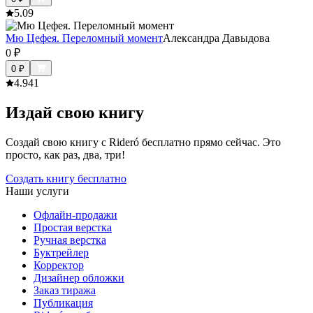
5.0
9
Мю Цефея. Переломный момент
Александра Давыдова
0
₽
0
₽
4.9
41
Издай свою книгу
Создай свою книгу с Rideró бесплатно прямо сейчас. Это
просто, как раз, два, три!
Создать книгу бесплатно
Наши услуги
Офлайн-продажи
Простая верстка
Ручная верстка
Буктрейлер
Корректор
Дизайнер обложки
Заказ тиража
Публикация