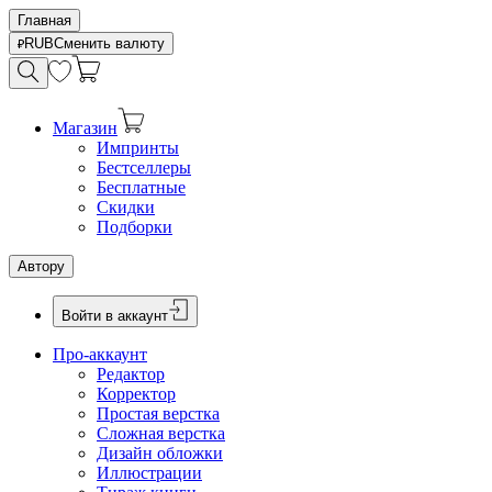
Главная
RUB
Сменить валюту
Магазин
Импринты
Бестселлеры
Бесплатные
Скидки
Подборки
Автору
Войти в аккаунт
Про-аккаунт
Редактор
Корректор
Простая верстка
Сложная верстка
Дизайн обложки
Иллюстрации