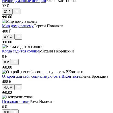
Непридуманные истории
Елена Касаткина
32
₽
32
₽
0.0
0
Мир дому вашему
Сергей Поваляев
400
₽
400
₽
0.0
0
Когда садится солнце
Михаил Небрицкий
0
₽
0
₽
0.0
0
Открой для себя социальную сеть ВКонтакте
Елена Бровкина
488
₽
488
₽
0.0
2
Психокинетики
Рома Ньюман
0
₽
0
₽