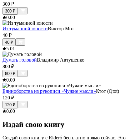
300
₽
300
₽
0.0
0
Из туманной юности
Виктор Мот
40
₽
40
₽
5.0
1
Думать головой
Владимир Автушенко
800
₽
800
₽
0.0
0
Единоборства из рукописи «Чужие мысли»
Ктот (Qtot)
120
₽
120
₽
0.0
0
Издай свою книгу
Создай свою книгу с Rideró бесплатно прямо сейчас. Это