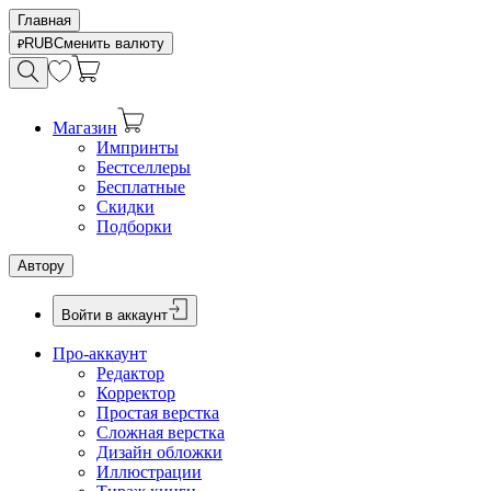
Главная
RUB
Сменить валюту
Магазин
Импринты
Бестселлеры
Бесплатные
Скидки
Подборки
Автору
Войти в аккаунт
Про-аккаунт
Редактор
Корректор
Простая верстка
Сложная верстка
Дизайн обложки
Иллюстрации