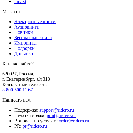
llm.txt
Магазин
Электронные книги
Аудиокниги
Новинки
Бесплатные книги
Импринты
Подборки
Доставка
Как нас найти?
620027
,
Россия
,
г. Екатеринбург, а/я 313
Контактный телефон
:
8 800 500 11 67
Написать нам
Поддержка
:
support@ridero.ru
Печать тиража
:
print@ridero.ru
Вопросы по услугам
:
order@ridero.ru
PR
:
pr@ridero.ru