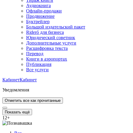
Тираж книги
Аудиокнига
Офлайн-продажи
Продвижение
Буктрейлер
Большой издательский пакет
Rideró для бизнеса
Юридический советник
Дополнительные услуги
Расшифровка текста
Перевод
Книги в аэропортах
Публикация
Все услуги
Кабинет
Кабинет
Уведомления
Отметить все как прочитанные
Показать ещё
12
+