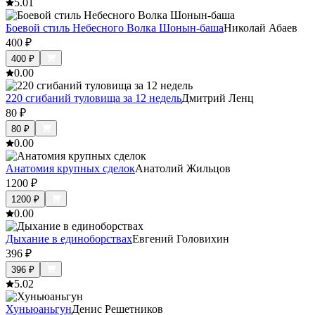
5.0
1
Боевой стиль Небесного Волка Шонын-баша
Николай Абаев
400
₽
400
₽
0.0
0
220 сгибаний туловища за 12 недель
Дмитрий Ленц
80
₽
80
₽
0.0
0
Анатомия крупных сделок
Анатолий Жильцов
1200
₽
1200
₽
0.0
0
Дыхание в единоборствах
Евгений Головихин
396
₽
396
₽
5.0
2
Хуньюаньгун
Денис Решетников