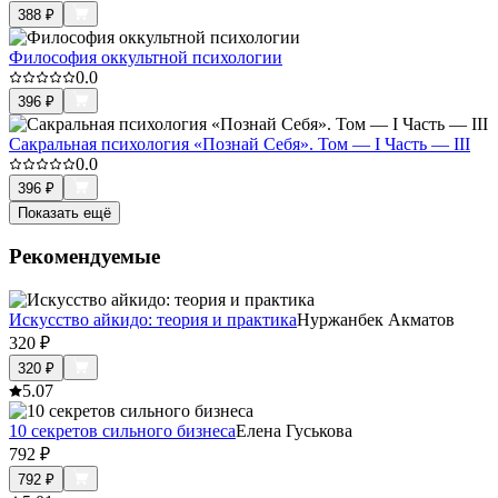
388
₽
Философия оккультной психологии
0.0
396
₽
Сакральная психология «Познай Себя». Том — I Часть — III
0.0
396
₽
Показать ещё
Рекомендуемые
Искусство айкидо: теория и практика
Нуржанбек Акматов
320
₽
320
₽
5.0
7
10 секретов сильного бизнеса
Елена Гуськова
792
₽
792
₽