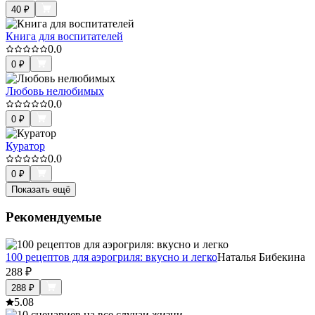
40
₽
Книга для воспитателей
0.0
0
₽
Любовь нелюбимых
0.0
0
₽
Куратор
0.0
0
₽
Показать ещё
Рекомендуемые
100 рецептов для аэрогриля: вкусно и легко
Наталья Бибекина
288
₽
288
₽
5.0
8