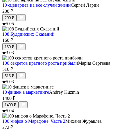
10 сценариев на все случаи жизни
Сергей Ларин
200
₽
200
₽
5.0
5
108 Буддийских Сказаний
160
₽
160
₽
3.0
3
100 секретов кратного роста прибыли
Мария Сергеева
516
₽
516
₽
5.0
3
10 фишек в маркетинге
Andrey Kuzmin
1400
₽
1400
₽
5.0
4
100 мифов о Марафоне. Часть 2
Михаил Журавлев
272
₽