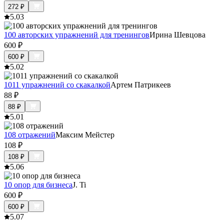
272
₽
5.0
3
100 авторских упражнений для тренингов
Ирина Шевцова
600
₽
600
₽
5.0
2
1011 упражнений со скакалкой
Артем Патрикеев
88
₽
88
₽
5.0
1
108 отражений
Максим Мейстер
108
₽
108
₽
5.0
6
10 опор для бизнеса
J. Ti
600
₽
600
₽
5.0
7