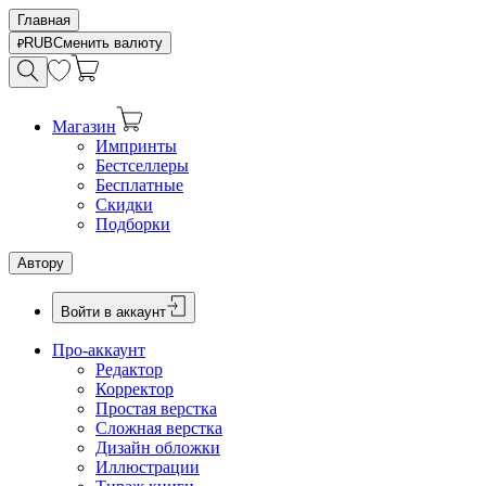
Главная
RUB
Сменить валюту
Магазин
Импринты
Бестселлеры
Бесплатные
Скидки
Подборки
Автору
Войти в аккаунт
Про-аккаунт
Редактор
Корректор
Простая верстка
Сложная верстка
Дизайн обложки
Иллюстрации