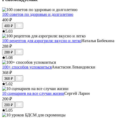
100 советов по здоровью и долголетию
400
₽
400
₽
5.0
3
100 рецептов для аэрогриля: вкусно и легко
Наталья Бибекина
288
₽
288
₽
5.0
8
100+ способов успокоиться
Анастасия Левандовски
368
₽
368
₽
5.0
2
10 сценариев на все случаи жизни
Сергей Ларин
200
₽
200
₽
5.0
5