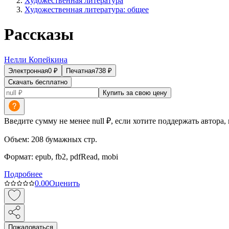
Художественная литература
Художественная литература: общее
Рассказы
Нелли Копейкина
Электронная
0
₽
Печатная
738
₽
Скачать бесплатно
Купить за свою цену
Введите сумму не менее null ₽, если хотите поддержать автора,
Объем:
208
бумажных стр.
Формат:
epub, fb2, pdfRead, mobi
Подробнее
0.0
0
Оценить
Пожаловаться