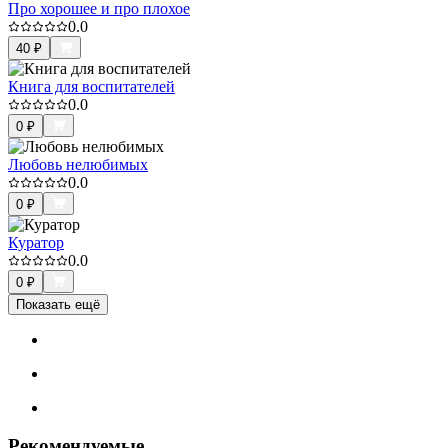
Про хорошее и про плохое
0.0
40
₽
Книга для воспитателей
0.0
0
₽
Любовь нелюбимых
0.0
0
₽
Куратор
0.0
0
₽
Показать ещё
Рекомендуемые