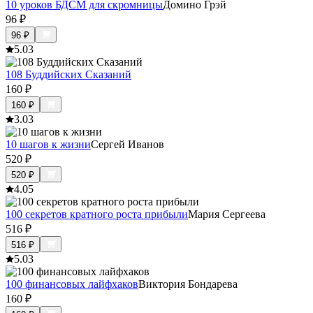
10 уроков БДСМ для скромницы
Домино Грэй
96
₽
96
₽
5.0
3
108 Буддийских Сказаний
160
₽
160
₽
3.0
3
10 шагов к жизни
Сергей Иванов
520
₽
520
₽
4.0
5
100 секретов кратного роста прибыли
Мария Сергеева
516
₽
516
₽
5.0
3
100 финансовых лайфхаков
Виктория Бондарева
160
₽