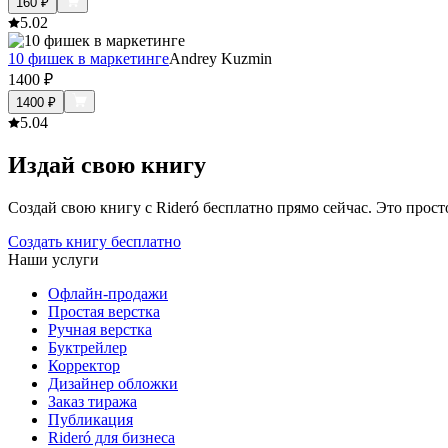
160
₽
5.0
2
10 фишек в маркетинге
Andrey Kuzmin
1400
₽
1400
₽
5.0
4
Издай свою книгу
Создай свою книгу с Rideró бесплатно прямо сейчас. Это просто,
Создать книгу бесплатно
Наши услуги
Офлайн-продажи
Простая верстка
Ручная верстка
Буктрейлер
Корректор
Дизайнер обложки
Заказ тиража
Публикация
Rideró для бизнеса