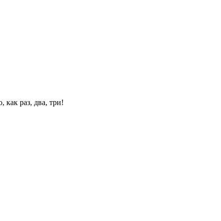
 как раз, два, три!