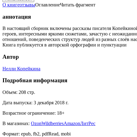
О книге
отзывы
Оглавление
Читать фрагмент
аннотация
В настоящий сборник включены рассказы писателя Копейкиной 
героев, интересными яркими сюжетами, зачастую с неожиданно
отношений, поведенческих структур людей из разных слоёв на
Книга публикуется в авторской орфографии и пунктуации
Автор
Нелли Копейкина
Подробная информация
Объем:
208
стр.
Дата выпуска:
3 декабря 2018 г.
Возрастное ограничение:
18
+
В магазинах:
Ozon
Wildberries
Amazon
ЛитРес
Формат:
epub, fb2, pdfRead, mobi