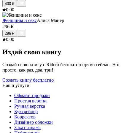
400
₽
0.0
0
Женщины и секс
Алиса Майер
296
₽
296
₽
0.0
0
Издай свою книгу
Создай свою книгу с Rideró бесплатно прямо сейчас. Это
просто, как раз, два, три!
Создать книгу бесплатно
Наши услуги
Офлайн-продажи
Простая верстка
Ручная верстка
Буктрейлер
Корректор
Дизайнер обложки
Заказ тиража
Публикация