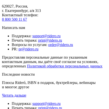
620027
,
Россия
,
г. Екатеринбург, а/я 313
Контактный телефон
:
8 800 500 11 67
Написать нам
Поддержка
:
support@ridero.ru
Печать тиража
:
print@ridero.ru
Вопросы по услугам
:
order@ridero.ru
PR
:
pr@ridero.ru
Предоставляя персональные данные по указанным
контактным данным, вы даёте своё согласие на условиях,
определенных
Политикой обработки персональных данных
Последние новости
Плюсы Rideró, ISBN в подарок, буктрейлеры, вебинары
и многое другое
Читать дальше
Поддержка
:
support@ridero.ru
Печать тиража
:
print@ridero.ru