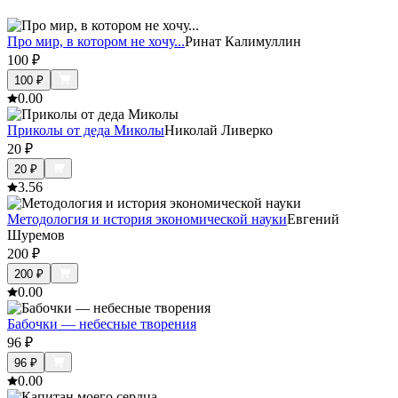
Про мир, в котором не хочу...
Ринат Калимуллин
100
₽
100
₽
0.0
0
Приколы от деда Миколы
Николай Ливерко
20
₽
20
₽
3.5
6
Методология и история экономической науки
Евгений
Шуремов
200
₽
200
₽
0.0
0
Бабочки — небесные творения
96
₽
96
₽
0.0
0