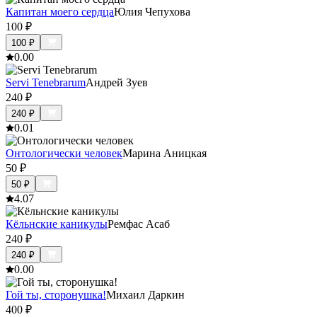
Капитан моего сердца
Юлия Чепухова
100
₽
100
₽
0.0
0
Servi Tenebrarum
Андрей Зуев
240
₽
240
₽
0.0
1
Онтологически человек
Марина Аницкая
50
₽
50
₽
4.0
7
Кёльнские каникулы
Ремфас Асаб
240
₽
240
₽
0.0
0
Гой ты, сторонушка!
Михаил Даркин
400
₽