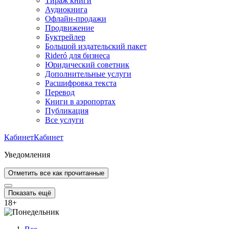
Тираж книги
Аудиокнига
Офлайн-продажи
Продвижение
Буктрейлер
Большой издательский пакет
Rideró для бизнеса
Юридический советник
Дополнительные услуги
Расшифровка текста
Перевод
Книги в аэропортах
Публикация
Все услуги
Кабинет
Кабинет
Уведомления
Отметить все как прочитанные
Показать ещё
18
+