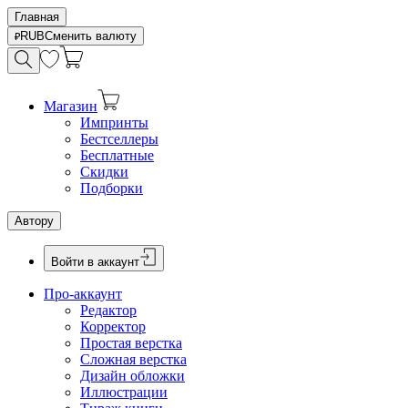
Главная
RUB
Сменить валюту
Магазин
Импринты
Бестселлеры
Бесплатные
Скидки
Подборки
Автору
Войти в аккаунт
Про-аккаунт
Редактор
Корректор
Простая верстка
Сложная верстка
Дизайн обложки
Иллюстрации