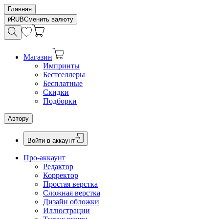
Главная
RUB
Сменить валюту
Магазин
Импринты
Бестселлеры
Бесплатные
Скидки
Подборки
Автору
Войти в аккаунт
Про-аккаунт
Редактор
Корректор
Простая верстка
Сложная верстка
Дизайн обложки
Иллюстрации