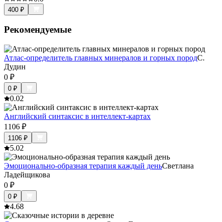
400
₽
Рекомендуемые
Атлас-определитель главных минералов и горных пород
С.
Дудин
0
₽
0
₽
0.0
2
Английский синтаксис в интеллект-картах
1106
₽
1106
₽
5.0
2
Эмоционально-образная терапия каждый день
Светлана
Ладейщикова
0
₽
0
₽
4.6
8