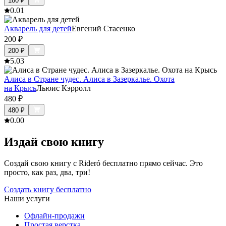
180
₽
0.0
1
Акварель для детей
Евгений Стасенко
200
₽
200
₽
5.0
3
Алиса в Стране чудес. Алиса в Зазеркалье. Охота
на Крысь
Льюис Кэрролл
480
₽
480
₽
0.0
0
Издай свою книгу
Создай свою книгу с Rideró бесплатно прямо сейчас. Это
просто, как раз, два, три!
Создать книгу бесплатно
Наши услуги
Офлайн-продажи
Простая верстка